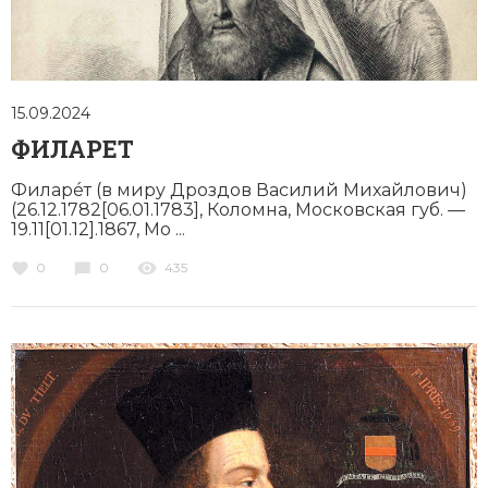
15.09.2024
ФИЛАРЕТ
Филарéт (в миру Дроздов Василий Михайлович)
(26.12.1782[06.01.1783], Коломна, Московская губ. —
19.11[01.12].1867, Мо ...
0
0
435