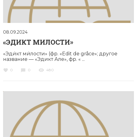
08.09.2024
«ЭДИКТ МИЛОСТИ»
«Эди́кт ми́лости» (фр. «Edit de grâce»; другое
название — «Эдикт Але», фр. « ...
0
0
480