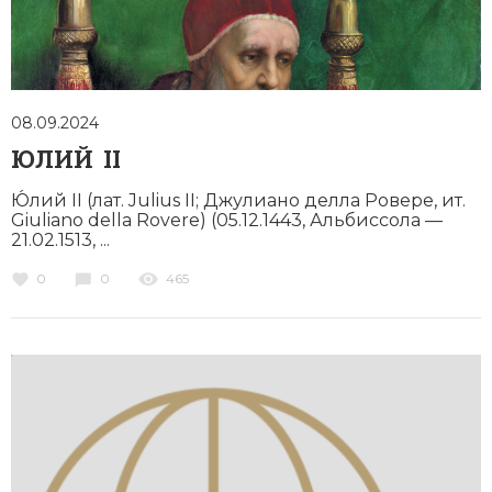
08.09.2024
ЮЛИЙ II
Ю́лий II (лат. Julius II; Джулиано делла Ровере, ит.
Giuliano della Rovere) (05.12.1443, Альбиссола —
21.02.1513, ...
0
0
465