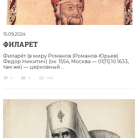
Социально-экономическая история
Специальные исторические дисциплины
СССР
15.09.2024
ФИЛАРЕТ
Южная Америка
Филарéт (в миру Романов (Романов-Юрьев)
Федор Никитич) (ок. 1554, Москва — 01[11].10.1633,
там же) — церковный ...
0
0
466