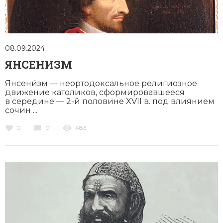
08.09.2024
ЯНСЕНИЗМ
Янсени́зм — неортодоксальное религиозное
движение католиков, сформировавшееся
в середине — 2-й половине XVII в. под влиянием
сочин ...
0
0
483