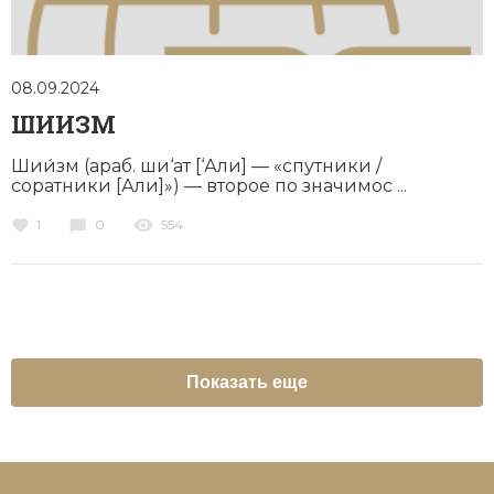
08.09.2024
ШИИЗМ
Шии́зм (араб. ши‘ат [‘Али] — «спутники /
соратники [Али]») — второе по значимос ...
1
0
554
Показать еще