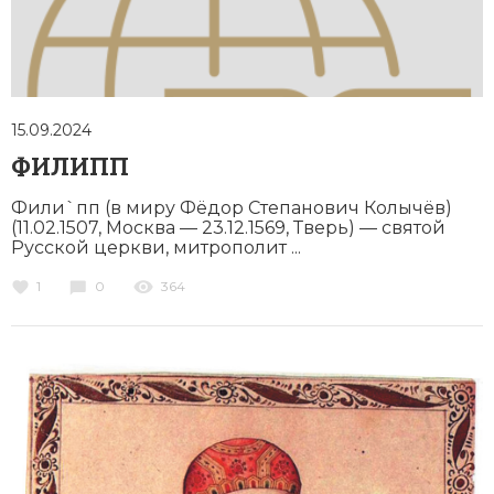
Новая история
Новейшая история
Нумизматика
15.09.2024
ФИЛИПП
Образование
Фили`пп (в миру Фёдор Степанович Колычёв)
Общественные объединения и организации
(11.02.1507, Москва — 23.12.1569, Тверь) — святой
Русской церкви, митрополит ...
Политическая история
1
0
364
Революции и народные движения
Религия и церковь
Россия
Северная Америка