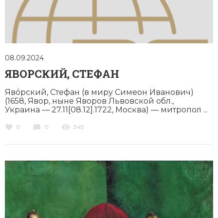
08.09.2024
ЯВОРСКИЙ, СТЕФАН
Явóрский, Стефан (в миру Симеон Иванович)
(1658, Явор, ныне Яворов Львовской обл.,
Украина — 27.11[08.12].1722, Москва) — митропол ...
0
0
345