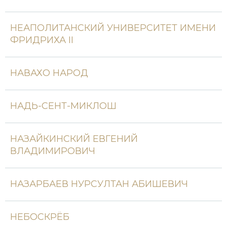
Новая история
НЕАПОЛИТАНСКИЙ УНИВЕРСИТЕТ ИМЕНИ
Новейшая история
ФРИДРИХА II
Нумизматика
НАВАХО НАРОД
Образование
Общественные объединения и организации
НАДЬ-СЕНТ-МИКЛОШ
Политическая история
НАЗАЙКИНСКИЙ ЕВГЕНИЙ
Революции и народные движения
ВЛАДИМИРОВИЧ
Религия и церковь
НАЗАРБАЕВ НУРСУЛТАН АБИШЕВИЧ
Россия
Северная Америка
НЕБОСКРЁБ