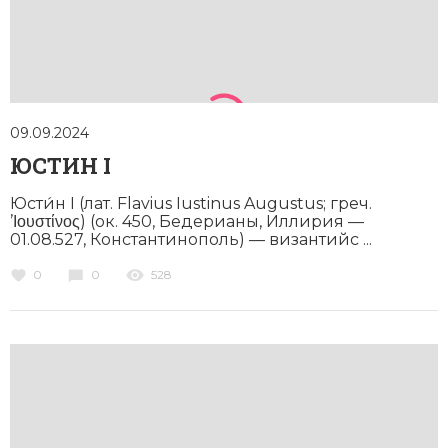
09.09.2024
ЮСТИН I
Юсти́н I (лат. Flavius Iustinus Augustus; греч.
’Ιουστίνος) (ок. 450, Бедерианы, Иллирия —
01.08.527, Константинополь) — византийс ...
0
0
528