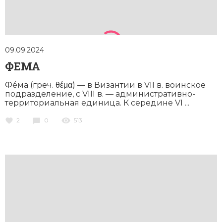
09.09.2024
ФЕМА
Фéма (греч. θέμα) — в Византии в VII в. воинское
подразделение, с VIII в. — административно-
территориальная единица. К середине VI ...
2
0
513