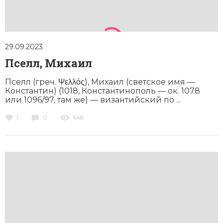
29.09.2023
Пселл, Михаил
Пселл (греч. Ψελλός), Михаил (светское имя —
Константин) (1018, Кон­стантинополь — ок. 1078
или 1096/97, там же) — византийский по ...
1
0
648