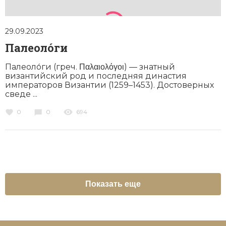
29.09.2023
Палеоло́ги
Палеоло́ги (греч. Παλαιολόγοι) — знатный
византийский род и последняя династия
императоров Византии (1259–1453). Достоверных
сведе ...
0
0
694
Показать еще