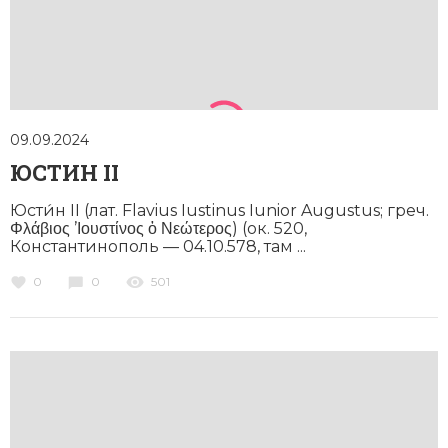
09.09.2024
ЮСТИН II
Юсти́н II (лат. Flavius Iustinus Iunior Augustus; греч.
Φλάβιος ’Ιουστίνος ὁ Νεώτερος) (ок. 520,
Константинополь — 04.10.578, там ...
0
0
501