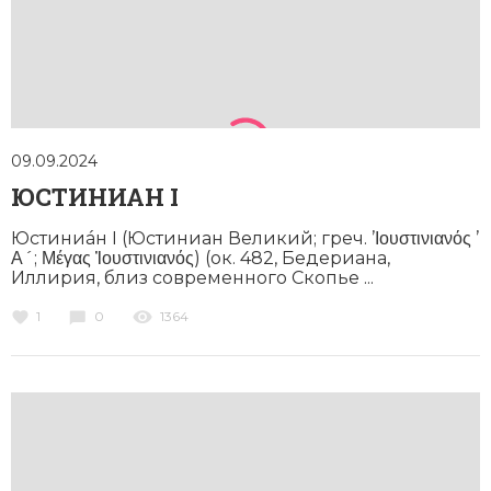
Социально-экономическая история
Специальные исторические дисциплины
СССР
Южная Америка
09.09.2024
ЮСТИНИАН I
Юстиниáн I (Юстиниан Великий; греч. ’Ιουστινιανός ’
Α´; Μέγας Ἰουστινιανός) (ок. 482, Бедериана,
Иллирия, близ современного Скопье ...
1
0
1364