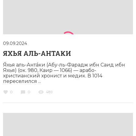
Новейшая история
Генеалогия, геральдика
Государство и право
Европа
Империи
09.09.2024
ЯХЬЯ АЛЬ-АНТАКИ
Историческая география и топонимика
Я́хья аль-Антáки (Абу-ль-Фарадж ибн Саид ибн
История материальной и духовной культуры
Яхья) (ок. 980, Каир — 1066) — арабо-
христианский хронист и медик. В 1014
переселился ...
История международных отношений
0
0
489
История, философия, теория и методология
исторического знания
Итория международных отношений
Латинская Америка