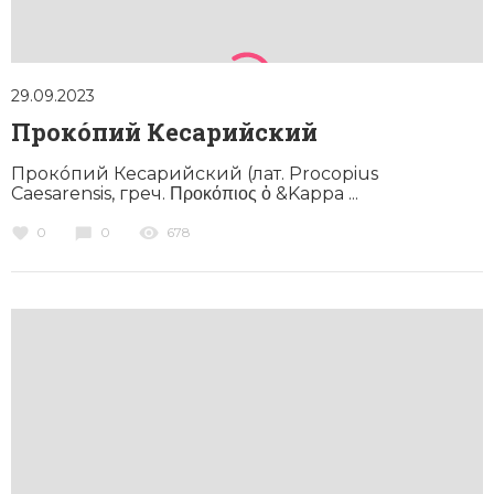
29.09.2023
Прокóпий Кесарийский
Прокóпий Кесарийский (лат. Proco­pius
Caesarensis, греч. Προκόπιος ὁ &Kappa ...
0
0
678