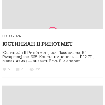
Новая история
Новейшая история
Нумизматика
Образование
09.09.2024
ЮСТИНИАН II РИНОТМЕТ
Общественные объединения и организации
Юстиниáн II Ринóтмет (греч. ’Ιουστινianός Β´
Политическая история
Ρινότμητος) (ок. 668, Константинополь — 11.12.711,
Малая Азия) — византийский императ ...
Революции и народные движения
0
0
456
Религия и церковь
Россия
Северная Америка