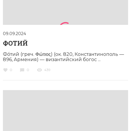
09.09.2024
ФОТИЙ
Фóтий (греч. Φώτιος) (ок. 820, Константинополь —
896, Армения) — византийский богос ...
0
0
439