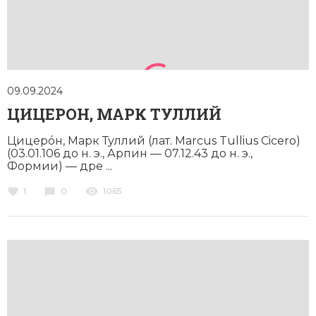
Социально-экономическая история
Специальные исторические дисциплины
СССР
09.09.2024
Южная Америка
ЦИЦЕРОН, МАРК ТУЛЛИЙ
Цицерóн, Марк Туллий (лат. Marcus Tullius Cicero)
(03.01.106 до н. э., Арпин — 07.12.43 до н. э.,
Формии) — дре ...
1
0
1065