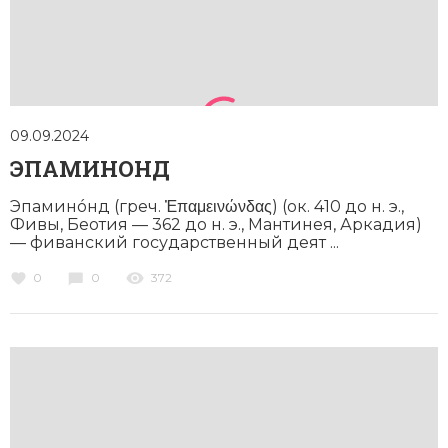
Новая история
Новейшая история
Нумизматика
09.09.2024
Образование
ЭПАМИНОНД
Общественные объединения и организации
Эпаминóнд (греч. Ἐπαμεινώνδας) (ок. 410 до н. э.,
Фивы, Беотия — 362 до н. э., Мантинея, Аркадия)
Политическая история
— фиванский государственный деят ...
0
0
372
Революции и народные движения
Религия и церковь
Россия
Северная Америка