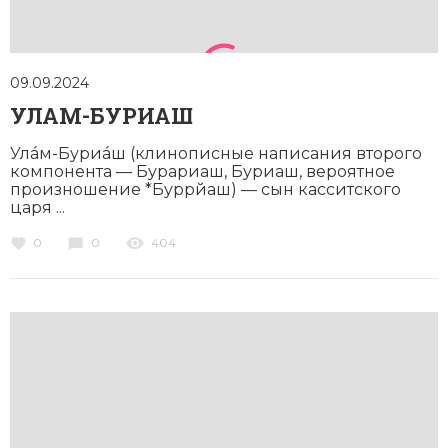
09.09.2024
УЛАМ-БУРИАШ
Улáм-Буриáш (клинописные написания второго
компонента — Бурариаш, Буриаш, вероятное
произношение *Буррйаш) — сын касситского
царя ...
0
0
404