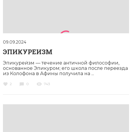
Новейшая история
Генеалогия, геральдика
Государство и право
Европа
Империи
09.09.2024
ЭПИКУРЕИЗМ
Историческая география и топонимика
Эпикуреи́зм — течение античной философии,
История материальной и духовной культуры
основанное Эпикуром; его школа после переезда
из Колофона в Афины получила на ...
История международных отношений
2
0
743
История, философия, теория и методология
исторического знания
Итория международных отношений
Латинская Америка