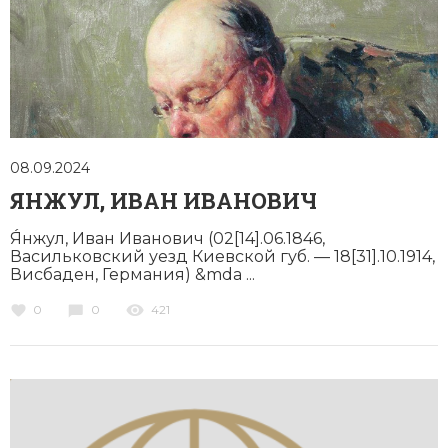
08.09.2024
ЯНЖУЛ, ИВАН ИВАНОВИЧ
Я́нжул, Иван Иванович (02[14].06.1846,
Васильковский уезд Киевской губ. — 18[31].10.1914,
Висбаден, Германия) &mda ...
0
0
421