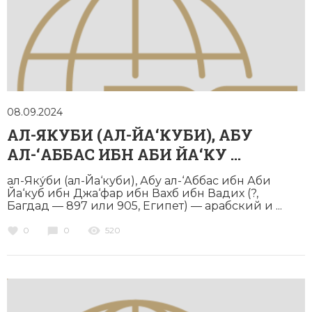
08.09.2024
АЛ-ЯКУБИ (АЛ-ЙА‘КУБИ), АБУ
АЛ-‘АББАС ИБН АБИ ЙА‘КУ ...
ал-Яку́би (ал-Йа‘куби), Абу ал-‘Аббас ибн Аби
Йа‘куб ибн Джа‘фар ибн Вахб ибн Вадих (?,
Багдад — 897 или 905, Египет) — арабский и ...
0
0
520