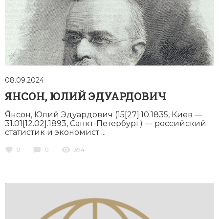
Новая история
Новейшая история
Нумизматика
Образование
08.09.2024
ЯНСОН, ЮЛИЙ ЭДУАРДОВИЧ
Общественные объединения и организации
Я́нсон, Юлий Эдуардович (15[27].10.1835, Киев —
Политическая история
31.01[12.02].1893, Санкт-Петербург) — российский
статистик и экономист ...
Революции и народные движения
0
0
394
Религия и церковь
Россия
Северная Америка