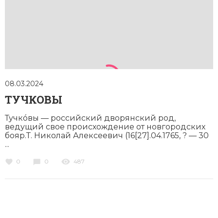
08.03.2024
ТУЧКОВЫ
Тучкóвы — российский дворянский род,
ведущий свое происхождение от новгородских
бояр.Т. Николай Алексеевич (16[27].04.1765, ? — 30
...
0
0
487