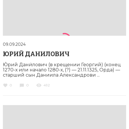
Новая история
Новейшая история
Нумизматика
Образование
09.09.2024
ЮРИЙ ДАНИЛОВИЧ
Общественные объединения и организации
Ю́рий Дани́лович (в крещении Георгий) (конец
Политическая история
1270-х или начало ­1280-х, (?) — 21.11.1325, Орда) —
старший сын Даниила Александрови ...
Революции и народные движения
0
0
492
Религия и церковь
Россия
Северная Америка