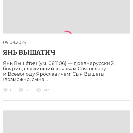
Новейшая история
Генеалогия, геральдика
Государство и право
Европа
Империи
09.09.2024
ЯНЬ ВЫШАТИЧ
Историческая география и топонимика
Янь Вышáтич (ум. 06.1106) — древнерусский
История материальной и духовной культуры
боярин, служивший князьям Святославу
и Всеволоду Ярославичам. Сын Вышаты
(возможно, сына ...
История международных отношений
1
0
412
История, философия, теория и методология
исторического знания
Итория международных отношений
Латинская Америка