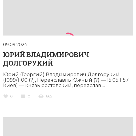
Социально-экономическая история
Специальные исторические дисциплины
СССР
Южная Америка
09.09.2024
ЮРИЙ ВЛАДИМИРОВИЧ
ДОЛГОРУКИЙ
Ю́рий (Георгий) Влади́мирович Долго­ру́кий
(1099/1100 (?), Переяславль Южный (?) — 15.05.1157,
Киев) — князь ростовский, переяслав ...
0
0
665