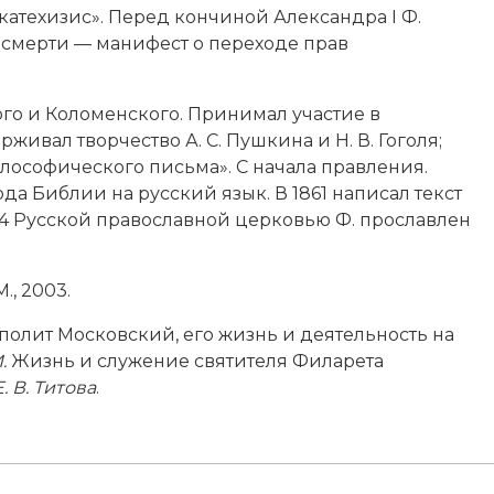
 катехизис». Перед кончиной Александра I Ф.
о смерти — манифест о переходе прав
ого и Коломенского. Принимал участие в
ивал творчество А. С. Пушкина и Н. В. Гоголя;
лософического письма». С начала правления.
а Библии на русский язык. В 1861 написал текст
994 Русской православной церковью Ф. прославлен
., 2003.
полит Московский, его жизнь и деятельность на
.
Жизнь и служение святителя Филарета
Е. В. Титова
.