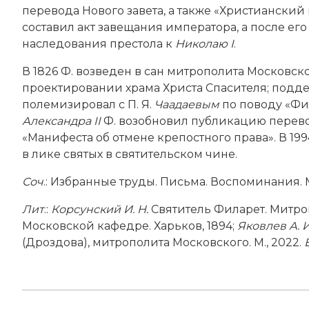
перевода Нового завета, а также «Христианский
составил акт завещания императора, а после ег
наследования престола к
Николаю I
.
В 1826 Ф. возведен в сан митрополита Московск
проектировании храма Христа Спасителя; поддерж
полемизировал с П. Я.
Чаадаевым
по поводу «Фи
Александра II
Ф. возобновил публикацию перевод
«Манифеста об отмене крепостного права». В 1
в лике святых в святительском чине.
Соч
.: Избранные труды. Письма. Воспоминания. М
Лит
.:
Корсунский И. Н.
Святитель Филарет. Митро
Московской кафедре. Харьков, 1894;
Яковлев А. И
(Дроздова), митрополита Московского. М., 2022.