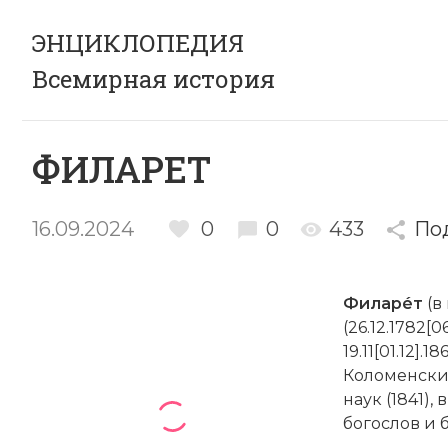
ЭНЦИКЛОПЕДИЯ
Всемирная история
ФИЛАРЕТ
16.09.2024
0
0
433
По
Филарéт
(в
(26.12.1782[
19.11[01.12]
Коломенский
наук (1841)
богослов и 