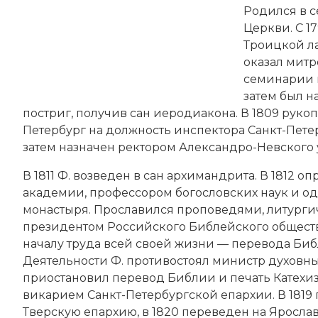
Родился в с
Церкви. С 1
Троицкой л
оказал митр
семинарии 
затем был н
постриг, получив сан иеродиакона. В 1809 руко
Петербург на должность инспектора Санкт-Пете
затем назначен ректором Александро-Невского
В 1811 Ф. возведен в сан архимандрита. В 1812
академии, профессором богословских наук и о
монастыря. Прославился проповедями, литургич
президентом Российского Библейского общест
началу труда всей своей жизни — перевода Биб
Деятельности Ф. противостоял министр духовны
приостановил перевод Библии и печать Катехиз
викарием Санкт-Петербургской епархии. В 1819 
Тверскую епархию, в 1820 переведен на Яросла