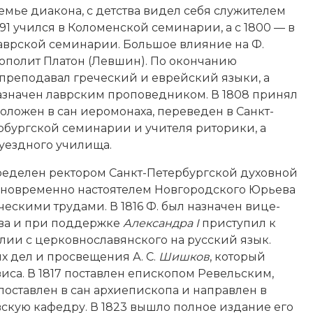
емье диакона, с детства видел себя служителем
791 учился в Коломенской семинарии, а с 1800 — в
аврской семинарии. Большое влияние на Ф.
ополит Платон (Левшин). По окончанию
преподавал греческий и еврейский языки, а
азначен лаврским проповедником. В 1808 принял
положен в сан иеромонаха, переведен в Санкт-
рбургской семинарии и учителя риторики, а
 уездного училища.
 определен ректором Санкт-Петербургской духовной
дновременно настоятелем Новгородского Юрьева
ескими трудами. В 1816 Ф. был назначен вице-
ва и при поддержке
Александра I
приступил к
лии с церковнославянского на русский язык.
х дел и просвещения А. С.
Шишков
, который
иса. В 1817 поставлен епископом Ревельским,
поставлен в сан архиепископа и направлен в
вскую кафедру. В 1823 вышло полное издание его