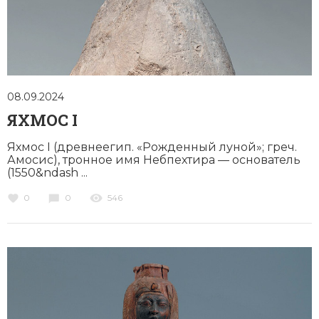
Новая история
Новейшая история
Нумизматика
08.09.2024
Образование
ЯХМОС I
Общественные объединения и организации
Яхмос I (древнеегип. «Рожденный луной»; греч.
Амосис), тронное имя Небпехтира — основатель
Политическая история
(1550&ndash ...
0
0
546
Революции и народные движения
Религия и церковь
Россия
Северная Америка