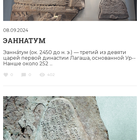
08.09.2024
ЭАННАТУМ
Эаннáтум (ок. 2450 до н. э.) — третий из девяти
царей первой династии Лагаша, основанной Ур-­
Нанше около 252 ...
0
0
402