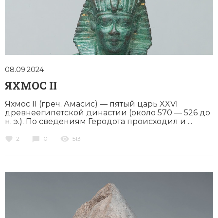
Новейшая история
Генеалогия, геральдика
Государство и право
Европа
Империи
08.09.2024
ЯХМОС II
Историческая география и топонимика
Яхмос II (греч. Амасис) — пятый царь XXVI
История материальной и духовной культуры
древнеегипетской династии (около 570 — 526 до
н. э.). По сведениям Геродота происходил и ...
История международных отношений
2
0
513
История, философия, теория и методология
исторического знания
Итория международных отношений
Латинская Америка