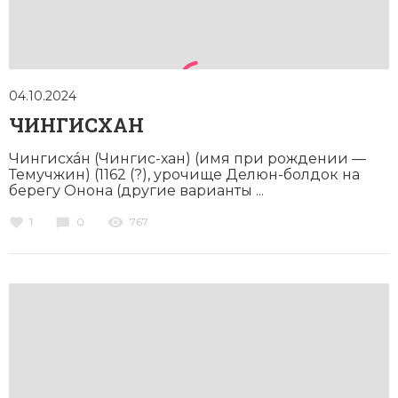
04.10.2024
ЧИНГИСХАН
Чингисхáн (Чингис-хан) (имя при рождении —
Темучжин) (1162 (?), урочище Делюн-болдок на
берегу Онона (другие варианты ...
1
0
767