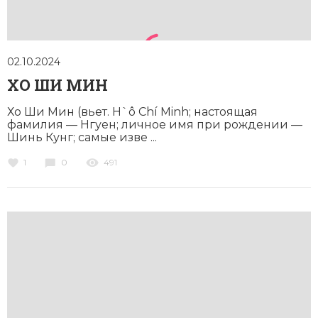
02.10.2024
ХО ШИ МИН
Хо Ши Мин (вьет. H`ô Chí Minh; настоящая
фамилия — Нгуен; личное имя при рождении —
Шинь Кунг; самые изве ...
1
0
491