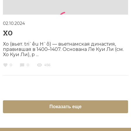
02.10.2024
ХО
Хо (вьет. tri`êu H`ô) — вьетнамская династия,
правившая в 1400–1407. Основана Ле Куи Ли (см.
Хо Куи Ли), р ...
0
0
456
Показать еще