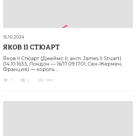
15.10.2024
ЯКОВ II СТЮАРТ
Я́ков II Стю́арт (Джеймс II; англ. James II Stuart)
(14.10.1633, Лондон — 16/17.09.1701, Сен-Жермен,
Франция) — король ...
11
0
1882