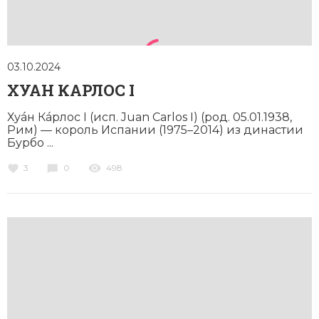
03.10.2024
ХУАН КАРЛОС I
Хуáн Кáрлос I (исп. Juan Carlos I) (род. 05.01.1938,
Рим) — король Испании (1975–2014) из династии
Бурбо ...
3
0
498