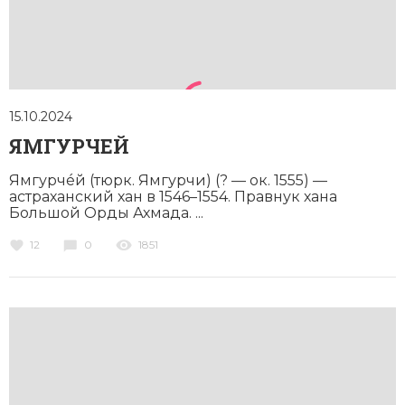
Социально-экономическая история
Специальные исторические дисциплины
СССР
15.10.2024
Южная Америка
ЯМГУРЧЕЙ
Ямгурчéй (тюрк. Ямгурчи) (? — ок. 1555) —
астраханский хан в 1546–1554. Правнук хана
Большой Орды Ахмада. ...
12
0
1851