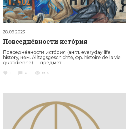
Социально-экономическая история
Специальные исторические дисциплины
СССР
28.09.2023
Повседне́вности исто́рия
Южная Америка
Повседне́вности исто́рия (англ. everyday life
history, нем. Alltagsgeschichte, фр. histoire de la vie
quotidienne) — предмет ...
1
0
604