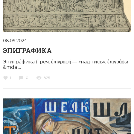
Новая история
Новейшая история
Нумизматика
08.09.2024
Образование
ЭПИГРАФИКА
Общественные объединения и организации
Эпигрáфика (греч. ἐπιγραφή — «надпись»; ἐπιγράϕω
&mda ...
Политическая история
1
0
825
Революции и народные движения
Религия и церковь
Россия
Северная Америка