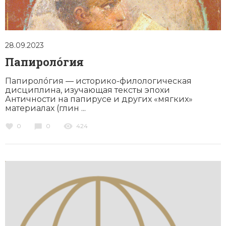
28.09.2023
Папиролóгия
Папиролóгия — историко-филологическая
дисциплина, изучающая тексты эпохи
Античности на папирусе и других «мягких»
материалах (глин ...
0
0
424