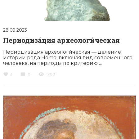
28.09.2023
Периодизáция археологи́ческая
Периодизáция археологи́ческая — деление
истории рода Homo, включая вид современного
человека, на периоды по критерию ...
3
0
1200