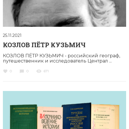
25.11.2021
КОЗЛОВ ПЁТР КУЗЬМИЧ
КОЗЛОВ ПЁТР КУЗЬМИЧ - российский гео­граф,
пу­те­ше­ст­вен­ник и ис­сле­до­ва­тель Централ ...
0
0
671