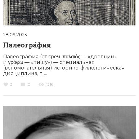
28.09.2023
Палеогра́фия
Палеогрáфия (от греч. παλαιός — «древ­ний»
и γράφω — «пишу») — специальная
(вспомогательная) историко-филологическая
дисциплина, п ...
3
0
1316