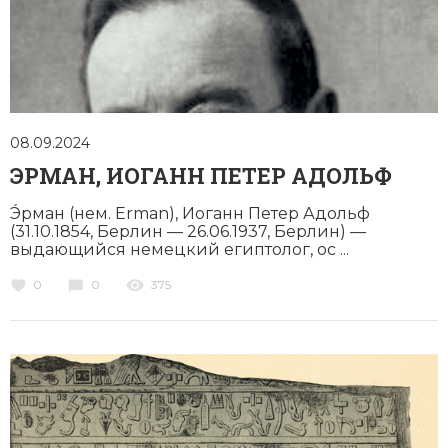
Новейшая история
Генеалогия, геральдика
Государство и право
Европа
Империи
08.09.2024
ЭРМАН, ИОГАНН ПЕТЕР АДОЛЬФ
Историческая география и топонимика
Э́рман (нем. Erman), Иоганн Петер Адольф
История материальной и духовной культуры
(31.10.1854, Берлин — 26.06.1937, Берлин) —
выдающийся немецкий египтолог, ос ...
История международных отношений
0
0
375
История, философия, теория и методология
исторического знания
Итория международных отношений
Латинская Америка