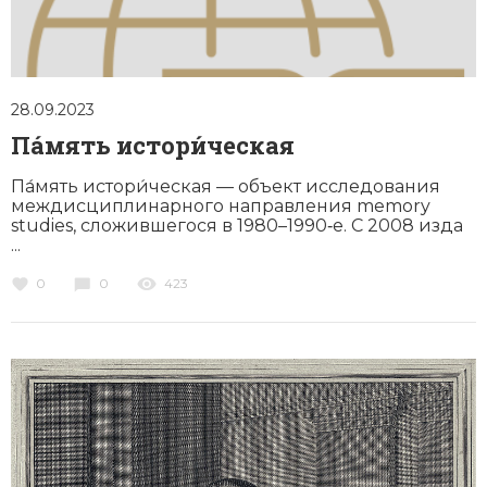
28.09.2023
Па́мять истори́ческая
Па́мять истори́ческая — объект исследования
междисциплинарного направления memory
studies, сложившегося в 1980–1990‑е. C 2008 изда
...
0
0
423