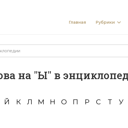
Главная
Рубрики
ова на "
Ы
" в энциклопе
Й
К
Л
М
Н
О
П
Р
С
Т
У