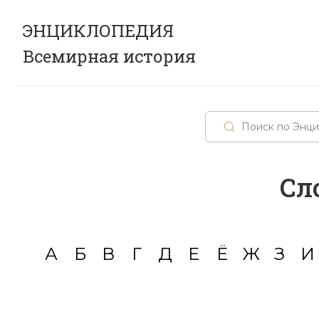
ЭНЦИКЛОПЕДИЯ
Всемирная история
Сл
А
Б
В
Г
Д
Е
Ё
Ж
З
И