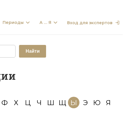
Периоды
А … Я
Вход для экспертов
Найти
дии
Ф
Х
Ц
Ч
Ш
Щ
Ы
Э
Ю
Я