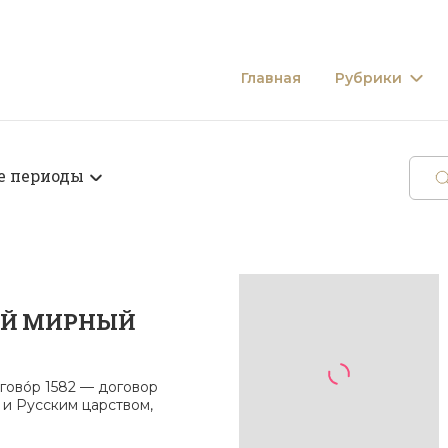
Главная
Рубрики
е периоды
ИЙ МИРНЫЙ
говóр 1582 — договор
и Русским царством,