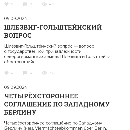
0
0
465
09.09.2024
ШЛЕЗВИГ-ГОЛЬШТЕЙНСКИЙ
ВОПРОС
Шлéзвиг-Гольштéйнский вопрóс — вопрос
о государственной принадлежности
северогерманских земель Шлезвига и Гольштейна,
обострившийс ...
0
0
731
09.09.2024
ЧЕТЫРЁХСТОРОННЕЕ
СОГЛАШЕНИЕ ПО ЗАПАДНОМУ
БЕРЛИНУ
Четырёхсторóннее соглашéние по Зáпадному
Берли́ну (нем. Viermächteabkommen über Berlin,