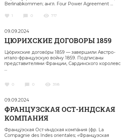
Berlinabkommen; англ. Four Power Agreement ...
1
0
717
09.09.2024
ЦЮРИХСКИЕ ДОГОВОРЫ 1859
Цю́рихские договóры 1859 — завершили Австро-
итало-французскую вой­ну 1859. Подписаны
представителями Франции, Сардинского королевс
...
0
0
398
09.09.2024
ФРАНЦУЗСКАЯ ОСТ-ИНДСКАЯ
КОМПАНИЯ
Францу́зская Ост-и́ндская компáния (фр. La
Compagnie des Indes orientales; «Французская