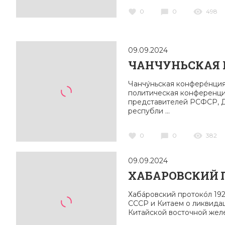
0
0
498
09.09.2024
ЧАНЧУНЬСКАЯ 
Чанчу́ньская конферéнция
политическая конференци
представителей РСФСР, 
республи ...
0
0
382
09.09.2024
ХАБАРОВСКИЙ П
Хабáровский протокóл 19
СССР и Китаем о ликвида
Китайской восточной желез