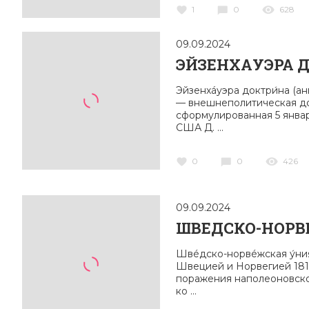
1
0
628
09.09.2024
ЭЙЗЕНХАУЭРА 
Эйзенхáуэра доктри́на (анг
— внешнеполитическая до
сформулированная 5 янва
США Д. ...
0
0
426
09.09.2024
ШВЕДСКО-НОРВ
Швéдско-норвéжская у́ни
Швецией и Норвегией 1814
поражения наполеоновско
ко ...