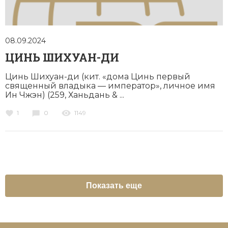
08.09.2024
ЦИНЬ ШИХУАН-ДИ
Цинь Шихуан-ди (кит. «дома Цинь первый
священный владыка — император», личное имя
Ин Чжэн) (259, Хань­дань & ...
1
0
1149
Показать еще