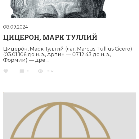
08.09.2024
ЦИЦЕРОН, МАРК ТУЛЛИЙ
Цицерóн, Марк Туллий (лат. Marcus Tullius Cicero)
(03.01.106 до н. э., Арпин — 07.12.43 до н. э.,
Формии) — дре ...
1
0
1067