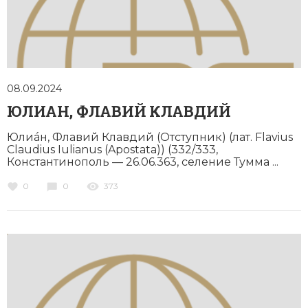
Социально-экономическая история
Специальные исторические дисциплины
СССР
08.09.2024
Южная Америка
ЮЛИАН, ФЛАВИЙ КЛАВДИЙ
Юлиáн, Флавий Клавдий (Отступник) (лат. Flavius
Claudius Iulianus (Apostata)) (332/333,
Константинополь — 26.06.363, селение Тумма ...
0
0
373