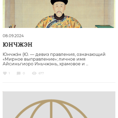
Новая история
Новейшая история
Нумизматика
08.09.2024
Образование
ЮНЧЖЭН
Общественные объединения и организации
Юнчжэ́н (Ю. — девиз правления, означающий
«Мирное выправление»; личное имя
Политическая история
Айсиньгиоро Иньчжэнь, храмовое и ...
1
0
677
Революции и народные движения
Религия и церковь
Россия
Северная Америка