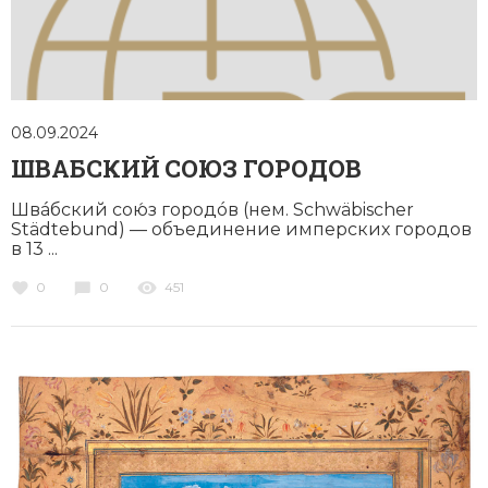
08.09.2024
ШВАБСКИЙ СОЮЗ ГОРОДОВ
Швáбский сою́з городóв (нем. Schwäbischer
Städtebund) — объединение имперских городов
в 13 ...
0
0
451