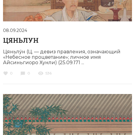
08.09.2024
ЦЯНЬЛУН
Цяньлу́н (Ц. — девиз правления, означающий
«Небесное процветание»; личное имя
Айсиньгиоро Хунли) (25.09.171 ...
0
0
536