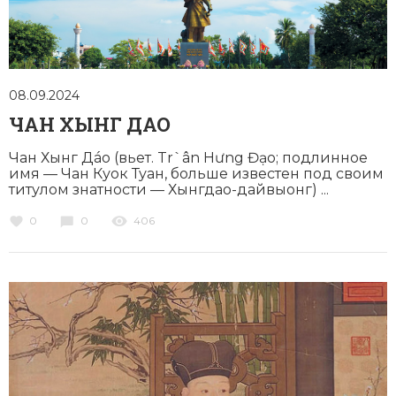
08.09.2024
ЧАН ХЫНГ ДАО
Чан Хынг Дáо (вьет. Tr`ân Hưng Đạo; подлинное
имя — Чан Куок Туан, больше известен под своим
титулом знатности — Хынгдао-дайвыонг) ...
0
0
406