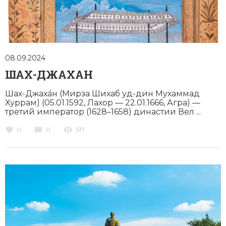
08.09.2024
ШАХ-ДЖАХАН
Шах-Джахáн (Мирза Шихаб уд-дин Мухаммад
Хуррам) (05.01.1592, Лахор — 22.01.1666, Агра) —
третий император (1628–1658) династии Вел ...
0
0
517