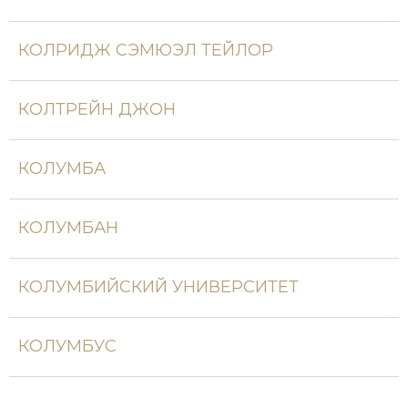
Новая история
КОЛРИДЖ СЭМЮЭЛ ТЕЙЛОР
Новейшая история
Нумизматика
КОЛТРЕЙН ДЖОН
Образование
КОЛУМБА
Общественные объединения и организации
Политическая история
КОЛУМБАН
Революции и народные движения
КОЛУМБИЙСКИЙ УНИВЕРСИТЕТ
Религия и церковь
Россия
КОЛУМБУС
Северная Америка