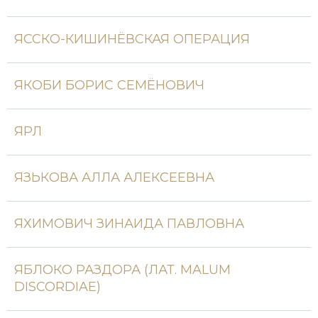
Новая история
ЯССКО-КИШИНЁВСКАЯ ОПЕРАЦИЯ
Новейшая история
Нумизматика
ЯКОБИ БОРИС СЕМЁНОВИЧ
Образование
ЯРЛ
Общественные объединения и организации
Политическая история
ЯЗЬКОВА АЛЛА АЛЕКСЕЕВНА
Революции и народные движения
ЯХИМОВИЧ ЗИНАИДА ПАВЛОВНА
Религия и церковь
Россия
ЯБЛОКО РАЗДОРА (ЛАТ. MALUM
DISCORDIAE)
Северная Америка