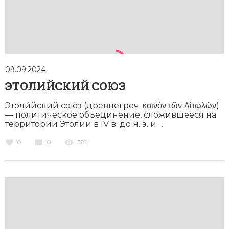
Новая история
Новейшая история
Нумизматика
09.09.2024
Образование
ЭТОЛИЙСКИЙ СОЮЗ
Общественные объединения и организации
Этоли́йский сою́з (древнегреч. κοινὸν τῶν Αἰτωλῶν)
— политическое объединение, сложившееся на
Политическая история
территории Этолии в IV в. до н. э. и ...
0
0
381
Революции и народные движения
Религия и церковь
Россия
Северная Америка