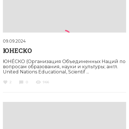
Новейшая история
Генеалогия, геральдика
Государство и право
Европа
Империи
09.09.2024
ЮНЕСКО
Историческая география и топонимика
ЮНЕ́СКО (Организация Объединенных Наций по
История материальной и духовной культуры
вопросам образования, науки и культуры; англ.
United Nations Educational, Scientif ...
История международных отношений
2
0
966
История, философия, теория и методология
исторического знания
Итория международных отношений
Латинская Америка