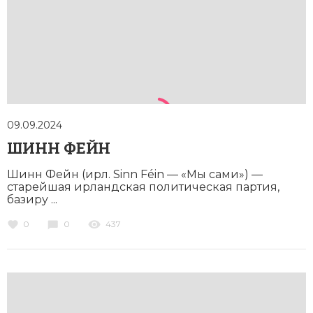
09.09.2024
ШИНН ФЕЙН
Шинн Фейн (ирл. Sinn Féin — «Мы сами») —
старейшая ирландская политическая партия,
базиру ...
0
0
437