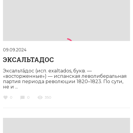
09.09.2024
ЭКСАЛЬТАДОС
Эксальтáдос (исп. exaltados, букв. —
«восторженные») — испанская леволиберальная
партия периода революции 1820–1823. По сути,
не и ...
0
0
350