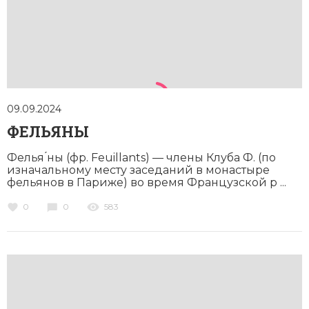
09.09.2024
ФЕЛЬЯНЫ
Фелья ́ны (фр. Feuillants) — члены Клуба Ф. (по
изначальному месту заседаний в монастыре
фельянов в Париже) во время Французской р ...
0
0
583