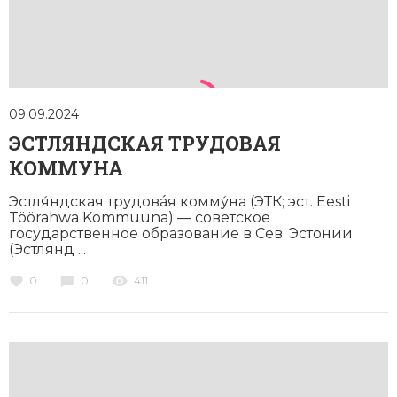
Социально-экономическая история
Специальные исторические дисциплины
СССР
09.09.2024
Южная Америка
ЭСТЛЯНДСКАЯ ТРУДОВАЯ
КОММУНА
Эстля́ндская трудовáя комму́на (ЭТК; эст. Eesti
Töörahwa Kommuuna) — советское
государственное образование в Сев. Эстонии
(Эстлянд ...
0
0
411