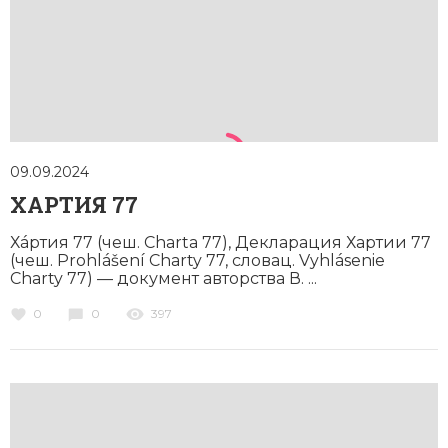
09.09.2024
ХАРТИЯ 77
Хáртия 77 (чеш. Charta 77), Декларация Хартии 77
(чеш. Prohlášení Charty 77, словац. Vyhlásenie
Charty 77) — документ авторства В. ...
0
0
397