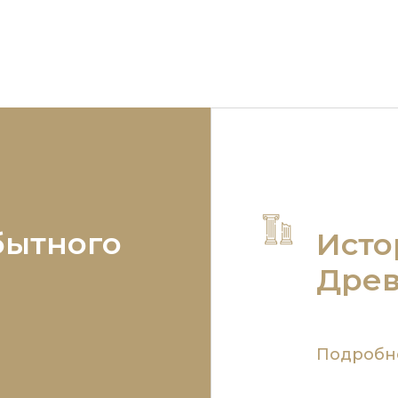
н Александра II, отец
в СССР
— преобразования
I.
сопровождавшиеся резки
изменением покупательно
ы, семья
способности советского ру
В условиях «военного ком
р Александрович был
происходила гиперинфляц
ном в семье, так что
выпускались купюры номи
олжен был наследовать
в сотни тысяч руб­лей,
ий брат Николай, но он
покупательная способност 
 в 1865 году и новым
ом стал Александр.
учителей был С.М. ...
бытного
Исто
Древ
Подробн