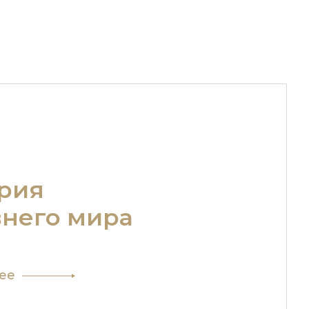
,
м
й
б­ля.
мунизма»
ия,
налом
...
рия
него мира
ее