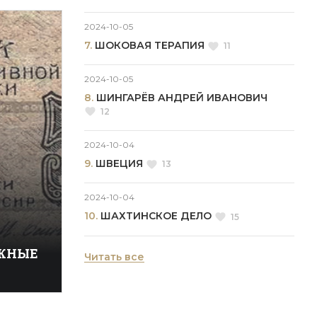
кой
адмирал
2024-10-05
7.
ШОКОВАЯ ТЕРАПИЯ
11
морской
 плавал на
дры.
2024-10-05
ие в
8.
ШИНГАРЁВ АНДРЕЙ ИВАНОВИЧ
тном
12
дежда» в
2024-10-04
9.
ШВЕЦИЯ
13
2024-10-04
10.
ШАХТИНСКОЕ ДЕЛО
15
ЖНЫЕ
Читать все
рефóрмы