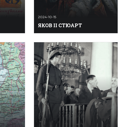
2024-10-15
ЯКОВ II СТЮАРТ
? — ок.
Я́ков II Стю́арт (Джеймс II; англ.
1546–1554.
James II Stuart) (14.10.1633, Лондон
рды
— 16/17.09.1701, Сен-Жермен,
ржке
Франция) — король (1685–1688)
л
Англии, Ирландии и Шотландии
ккубека —
(под именем Яков VII). С 1644 носил
ал
титул герцога Йоркского. В годы
крымского
Английской революции XVII в.
 был
находился с отцом Карлом I
ли
Стюартом в Оксфорде (1642–1646),
где был п ...