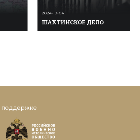
2024-10-04
ШАХТИНСКОЕ ДЕЛО
еция) —
Шáхтинское дéло — следствие и
. Имеет
процесс 1928 по делу о
вегией на
вредительстве на шахтах
ндией на
объединения Донуголь в районе г.
я
Шахты. На публичном процессе 18
, водами
мая — 6 июля 1928 многие
стоке.
обвиняемые сознались во
«вредительстве». На шахтах
 около
действительно происходили аварии,
которые в основном были вызваны
нарушениями техники безо­ ...
и поддержке