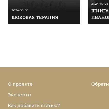
2024-10-05
ШИНГА
2024-10-05
ШОКОВАЯ ТЕРАПИЯ
ИВАНО
Шóковая терапи`я — условное
Шингарёв
наименование радикальной
(18[30]. 0
экономической реформы в России в
Воронежск
1992–1993. В условиях
Петрогра
экономического кризиса,
политиче
углублявшегося в СССР в начале
деятель, 
1990-х, большую популярность
дворянка,
приобрела идея радикальных
Окончил 
преобразований, которые, даже
(1891) и 
ценой некоторых жертв, приведут к
факульте
экономическому подъему на
университ
рыночной основе. Для о ...
Ро ...
О проекте
Обратн
Эксперты
Как добавить статью?