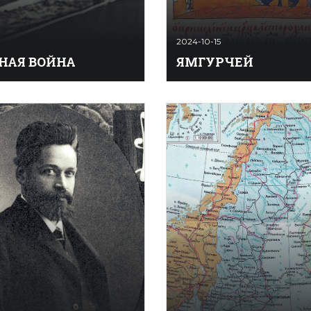
2024-10-15
НАЯ ВОЙНА
ЯМГУРЧЕЙ
вой­нá — противоборство
Ямгурчéй (тюрк. Ямгурчи) (
-­политических систем
1555) — астраханский хан в 
стической и
Правнук хана Большой О
ической) с конца 1940-х —
Ахмада. В 1546 при подде
­1980-х, выразившееся в
ногайцев и черкесов заня
м противостоянии двух
Астрахань и сверг хана А
олитических блоков во
союзника Крыма, чем вызв
ША и СССР. Х. в. включала
нападение на Астрахань 
еологическую,
хана Сахиб-Гирея I. Город
скую, экономическую,
разорен, многие его жите
переселены во в ...