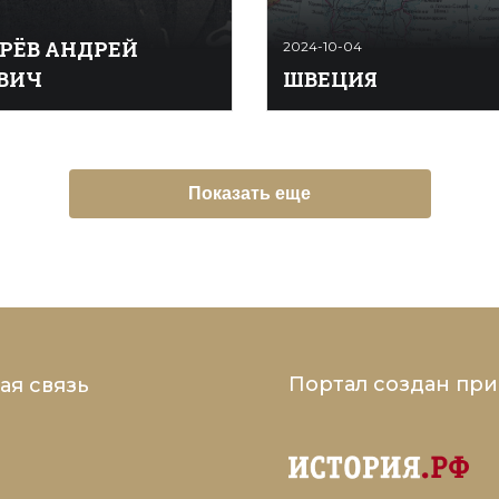
РЁВ АНДРЕЙ
2024-10-04
ВИЧ
ШВЕЦИЯ
, Андрей Иванович
Швéция (Королевство Шв
8.1869, с. Боровое,
государство в Сев. Европе
ая губ. — 07[20].01.1918,
сухопутные границы с Нор
д) — общественный,
западе и севере, с Финля
Показать еще
ский и государственный
северо-востоке; омываетс
врач и публицист. Мать —
Балтийским морем на юге
 отец — из мещан.
Ботнического залива на во
физико-математический
Площадь — 447 435 кв. км.
медицинский (1894)
Численность населения —
ты Московского
10,54 млн человек (2023).
ета (см. Университеты в
Большинство насе ...
Портал создан пр
ая связь