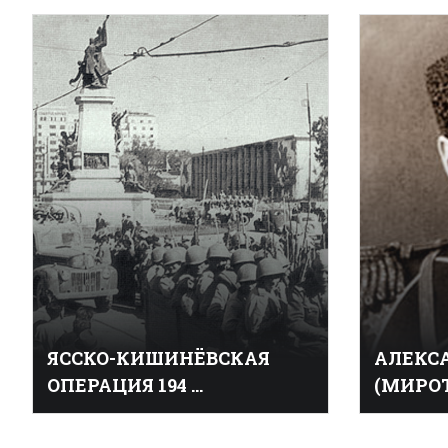
БИТВА ЗА БЕРЛИН - завершающая стратегическая 
операция, проведенная советскими войсками 16 ап
разгрома группировки немецких войск, обороня
направлении, овладения Берлином и выхода на ре
соединения с войсками союзников.
Соотношение сил
ЯССКО-КИШИНЁВСКАЯ
АЛЕКСА
ОПЕРАЦИЯ 194 ...
(МИРО
Я
сско-Кишинёвская оперáция
Российск