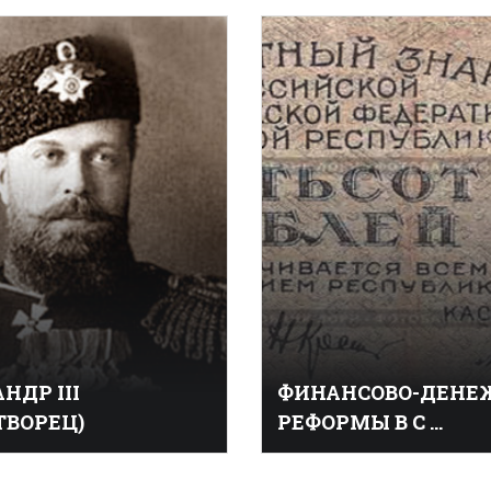
наступательная
Российский военно-морс
реля - 8 мая с целью
деятель, мореплаватель, 
вшейся на берлинском
(1843).
ке Эльба для
Окончил Кронштадтский 
кадетский корпус и с 1797
кораблях Ревельской эска
В 1803—1806 принял участ
первом русском кругосве
плавании на корабле «На
составе экспедиции
НДР III
ФИНАНСОВО-ДЕНЕ
ТВОРЕЦ)
РЕФОРМЫ В С ...
ий император (1881-
Финáнсово-дéнежные 