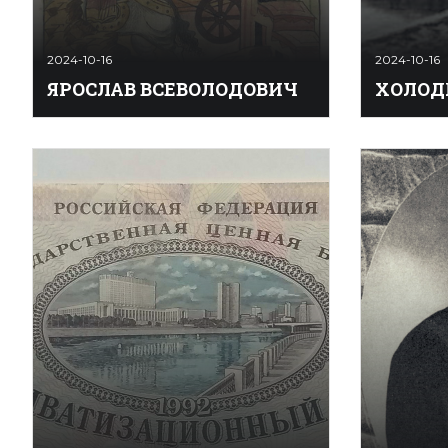
2024-10-16
2024-10-16
ЯРОСЛАВ ВСЕВОЛОДОВИЧ
ХОЛОД
Яросла́в Всéволодович (в крещении
Холóдная 
Федор) (08.09.1190 — 30.09.1246) —
социально
князь Переяславля Южного и
(капитали
Переяславля-Залесского, рязанский,
социалист
новгородский, киевский,
по конец 
владимирский. Пятый сын
глобально
Всеволода Юрьевича Большое
военно-­п
Гнездо. В 1200–1206 княжил в
главе с С
Переяславле Южном. Участвовал в
в себя ид
политических конфликтах на юге
политиче
Руси и походах. В 1205 Я. В ...
военну ...