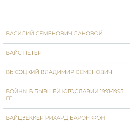
Новейшая история
Генеалогия, геральдика
Государство и право
Европа
ВАСИЛИЙ СЕМЕНОВИЧ ЛАНОВОЙ
Империи
ВАЙС ПЕТЕР
Историческая география и топонимика
История материальной и духовной культуры
ВЫСОЦКИЙ ВЛАДИМИР СЕМЕНОВИЧ
История международных отношений
ВОЙНЫ В БЫВШЕЙ ЮГОСЛАВИИ 1991-1995
История, философия, теория и методология
ГГ.
исторического знания
Итория международных отношений
ВАЙЦЗЕККЕР РИХАРД БАРОН ФОН
Латинская Америка