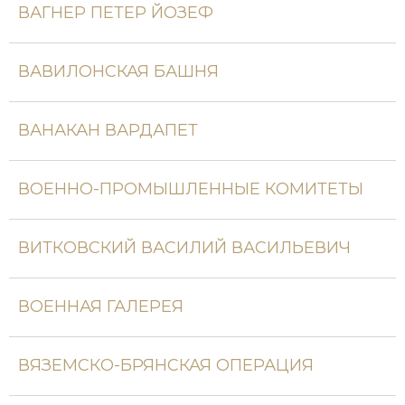
ВАГНЕР ПЕТЕР ЙОЗЕФ
Новая история
Новейшая история
ВАВИЛОНСКАЯ БАШНЯ
Нумизматика
ВАНАКАН ВАРДАПЕТ
Образование
Общественные объединения и организации
ВОЕННО-ПРОМЫШЛЕННЫЕ КОМИТЕТЫ
Политическая история
ВИТКОВСКИЙ ВАСИЛИЙ ВАСИЛЬЕВИЧ
Революции и народные движения
Религия и церковь
ВОЕННАЯ ГАЛЕРЕЯ
Россия
ВЯЗЕМСКО-БРЯНСКАЯ ОПЕРАЦИЯ
Северная Америка