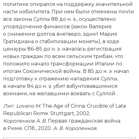
политике опирался на поддержку значительной
Новая история
части нобилитета. При нем были отменены почти
все законы Суллы 88 до н. э., осуществлено
Новейшая история
упорядочение финансов (закон Валерия
о снижении долгов вчетверо, эдикт Мария
Нумизматика
Гратидиана о стабилизации монеты), в ходе
Образование
цензуры 86–85 до н. э. началась регистрация
новых граждан по всем сельским трибам, что
Общественные объединения и организации
положило начало трансформации Италии по
итогам Союзнической вой­ны. В 85 до н. э. начал
Политическая история
подготовку к отражению нападения Суллы,
в начале 84 до н. э. убит взбунтовавшимися
Революции и народные движения
воинами, не желавшими воевать с Суллой.
Религия и церковь
Лит
.:
Lovano M
. The Age of Cinna: Crucible of Late
Republican Rome. Stuttgart, 2002;
Россия
Короленков А. В
. Первая гражданская вой­на
в Риме. СПб., 2020.
А. В. Короленков.
Северная Америка