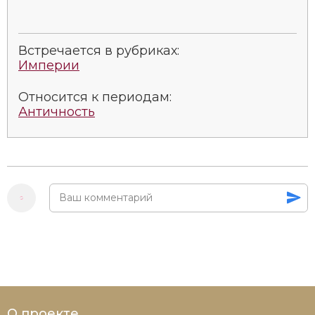
Социально-экономическая история
Специальные исторические дисциплины
Встречается в рубриках:
Империи
СССР
Относится к периодам:
Южная Америка
Античность
О проекте