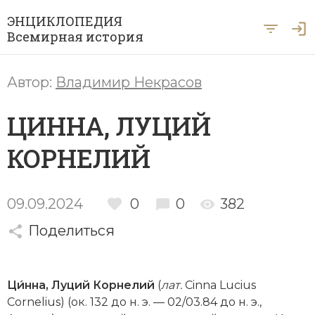
ЭНЦИКЛОПЕДИЯ
Всемирная история
Главная
Автор:
Владимир Некрасов
Рубрики
ЦИННА, ЛУЦИЙ
Периоды
Азия
КОРНЕЛИЙ
А … Я
Античность
Археология
Вход для экспертов
А
Б
В
Г
Д
Е
Ё
Ж
З
И
История Древнего мира
Африка
09.09.2024
0
0
382
Й
К
Л
М
Н
О
П
Р
С
Т
История Первобытного общества
Ближний Восток
Поделиться
У
Ф
Х
Ц
Ч
Ш
Щ
Ы
Э
История Средних веков
Византия
Ю
Я
Ци́нна, Луций Корнелий
(
лат.
Cinna Lucius
Новая история
Военная история
Cornelius) (ок. 132 до н. э. — 02/03.84 до н. э.,