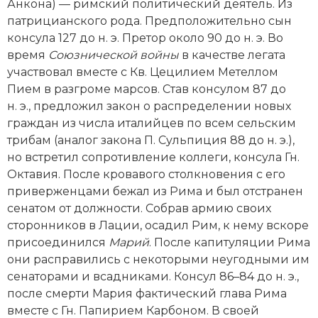
Новейшая история
Анкона) — римский политический деятель. Из
Генеалогия, геральдика
патрицианского рода. Предположительно сын
Государство и право
консула 127 до н. э. Претор около 90 до н. э. Во
время
Союзнической вой­ны
в качестве легата
Европа
участвовал вместе с Кв. Цецилием Метеллом
Пием в разгроме марсов. Став консулом 87 до
Империи
н. э., предложил закон о распределении новых
граждан из числа италийцев по всем сельским
Историческая география и топонимика
трибам (аналог закона П. Сульпиция 88 до н. э.),
но встретил сопротивление коллеги, консула Гн.
История материальной и духовной культуры
Октавия. После кровавого столкновения с его
приверженцами бежал из Рима и был отстранен
История международных отношений
сенатом от должности. Собрав армию своих
История, философия, теория и методология
сторонников в Лации, осадил Рим, к нему вскоре
исторического знания
присоединился
Марий
. После капитуляции Рима
они расправились с некоторыми неугодными им
Итория международных отношений
сенаторами и всадниками. Консул 86–84 до н. э.,
после смерти Мария фактический глава Рима
Латинская Америка
вместе с Гн. Папирием Карбоном. В своей