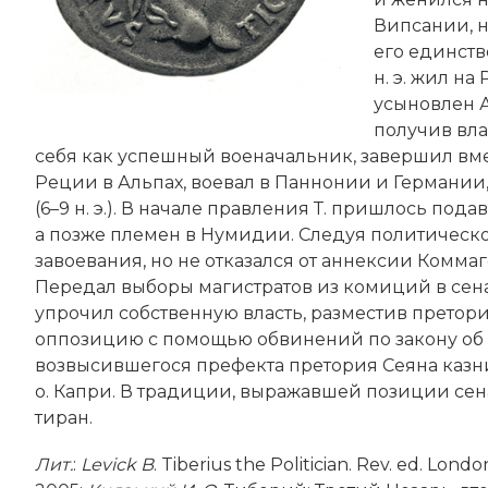
Випсании, н
его единстве
н. э. жил на
усыновлен Ав
получив вла
себя как успешный военачальник, завершил вм
Реции в Альпах, воевал в Паннонии
и Германии
(6–9 н. э.). В начале правления Т. пришлось по
а позже племен в Нумидии. Следуя политическ
завоевания, но не отказался от аннексии Комм
Передал выборы магистратов из комиций в сена
упрочил собственную власть, разместив претор
оппозицию с помощью обвинений по закону об
возвысившегося префекта претория Сеяна казнил
о. Капри. В традиции, выражавшей позиции се
тиран.
Лит.
:
Levick B
. Tiberius the Politician. Rev. ed. Lon