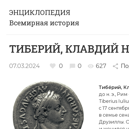
ЭНЦИКЛОПЕДИЯ
Всемирная история
ТИБЕРИЙ, КЛАВДИЙ 
07.03.2024
0
0
627
По
Тибéрий, К
до н. э., Ри
Tiberius Iuli
с 17 сентяб
в семье се
Друзиллы. О
и женился н