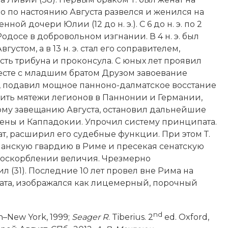
о по настоянию Августа развелся и женился на
нной дочери Юлии (12 до н. э.). С 6 до н. э. по 2
 Родосе в добровольном изгнании. В 4 н. э. был
густом, а в 13 н. э. стал его соправителем,
сть трибуна и проконсула. С юных лет проявил
есте с младшим братом Друзом завоевание
, подавил мощное панноно-далматское восстание
давить мятежи легионов в Паннонии и Германии,
ому завещанию Августа, остановил дальнейшие
агены и Каппадокии. Упрочил систему принципата.
т, расширил его судебные функции. При этом Т.
ианскую гвардию в Риме и пресекая сенатскую
 оскорблении величия. Чрезмерно
 (31). Последние 10 лет провел вне Рима на
ната, изображался как лицемерный, порочный
nd
don–New York, 1999;
Seager R
. Tiberius. 2
ed. Oxford,