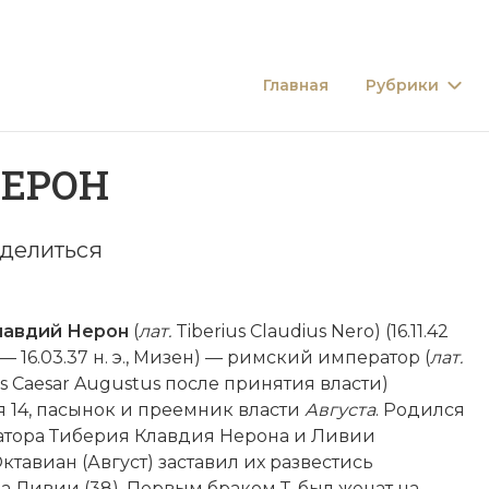
Главная
Рубрики
НЕРОН
делиться
лавдий Нерон
(
лат.
Tiberius Claudius Nero) (16.11.42
м — 16.03.37 н. э., Мизен) — римский император (
лат.
us Caesar
Augustus после принятия власти)
ря 14, пасынок и преемник власти
Августа
. Родился
натора Тиберия Клавдия Нерона и Ливии
ктавиан (Август) заставил их развестись
а Ливии (38). Первым браком Т. был женат на