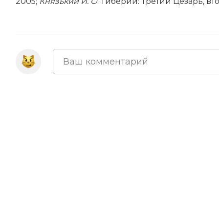
2005;
Князький И. О
. Тиберий: Третий Цезарь, вто