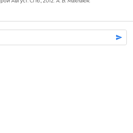
рой Август. СПб., 2012.
А. В. Махлаюк.