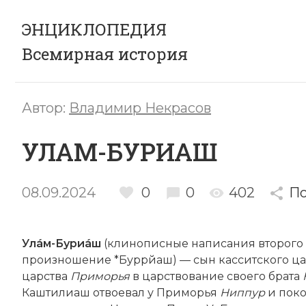
ЭНЦИКЛОПЕДИЯ
Всемирная история
Автор:
Владимир Некрасов
УЛАМ-БУРИАШ
08.09.2024
0
0
402
По
Улáм-Буриáш
(клинописные написания второго
произношение *Буррйаш) — сын касситского ц
царства
Приморья
в царствование своего брата
Каштилиаш отвоевал у Приморья
Ниппур
и поко