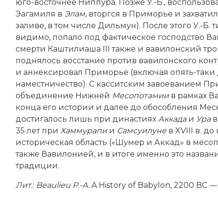
юго-восточнее Ниппура. Позже У.-Б., воспольз
Эагамиля в
Элам
, вторгся в Приморье и захвати
заливе, в том числе Дильмун). После этого У.-Б
видимо, попало под фактическое господство Вав
смерти Каштилиаша III также и вавилонский тро
поднялось восстание против вавилонского контр
и аннексировал Приморье (включая опять-таки
наместничество). С касситским завоеванием П
объединение Нижней
Месопотамии
в рамках В
конца его истории и далее до обособления Месены
достигалось лишь при династиях
Аккада
и
Ура
в
35 лет при
Хаммурапи
и
Самсуилуне
в XVIII в. д
историческая область («Шумер и Аккад» в месо
также Вавилонией, и в итоге именно это назва
традиции.
Лит
.:
Beaulieu P.-A.
A History of Babylon, 2200 BC —