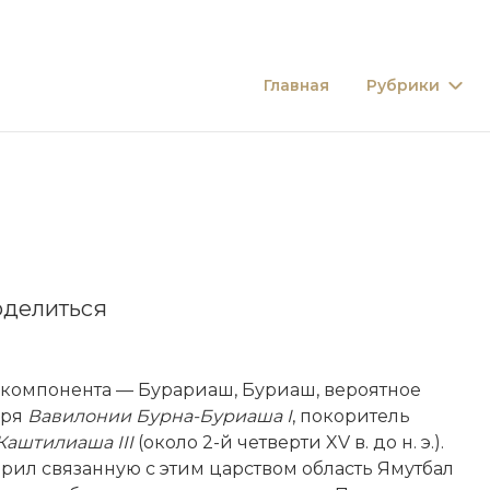
Главная
Рубрики
делиться
 компонента — Бурариаш, Буриаш, вероятное
аря
Вавилонии
Бурна-Буриаша I
, покоритель
Каштилиаша III
(около 2-й четверти XV в. до н. э.).
рил связанную с этим царством область Ямутбал