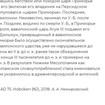
овавшись бегством или походом царя Приморья
л его (включая его владения на Персидском
. титуловался «царем Приморья». Последнее,
илонии. Неизвестно, занимал ли У.-Б. после
н. Позднее, видимо по смерти У.-Б., в Приморье
оля, вавилонский царь Агум III подавил его
 Дильмун, превращенный в вавилонское
риморья было осуществлено окончательное
авилонского царства, уже не нарушавшееся до
 во II в. до н. э.; ранее такое объединение
 конце III тысячелетия до н. э. и примерно на
о н. э. В результате Нижняя Месопотамия как
потамском словоупотреблении) стала именоваться
ние укоренилось в древнеперсидской и античной
 AD 75. Hoboken (NJ), 2018.
А. А. Немировский
.