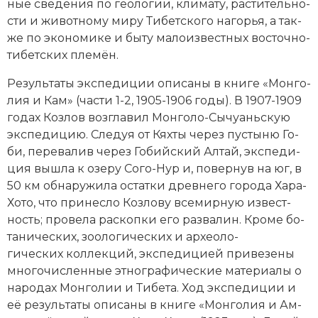
ные све­де­ния по гео­ло­гии, кли­ма­ту, рас­ти­тель­но­
Новая история
сти и жи­вот­но­му ми­ру Ти­бет­ско­го на­го­рья, а так­
же по эко­но­ми­ке и бы­ту ма­ло­из­ве­ст­ных восточно-
Новейшая история
ти­бетских пле­мён.
Нумизматика
Ре­зуль­та­ты экс­пе­ди­ции опи­са­ны в книге «Мон­го­
лия и Кам» (части 1-2, 1905-1906 годы). В 1907-1909
Образование
годах Козлов воз­гла­вил Мон­го­ло-Сы­чу­ань­скую
экс­пе­ди­цию. Сле­дуя от
Кях­ты
че­рез пус­ты­ню Го­
Общественные объединения и организации
би, пе­ре­ва­лив че­рез Го­бий­ский Ал­тай, экс­пе­ди­
ция вы­шла к озеру Со­го-Нур и, по­вер­нув на юг, в
Политическая история
50 км об­на­ру­жи­ла ос­тат­ки древ­не­го го­ро­да Ха­ра-
Хо­то, что при­нес­ло Козлову все­мир­ную из­вест­
Революции и народные движения
ность; про­ве­ла рас­коп­ки его раз­ва­лин. Кро­ме бо­
Религия и церковь
та­нических, зоо­ло­гических и ар­хео­ло­
гических кол­лек­ций, экс­пе­ди­ци­ей при­ве­зе­ны
Россия
мно­го­чис­лен­ные эт­но­гра­фические ма­те­риа­лы о
на­ро­дах Мон­го­лии и Ти­бе­та. Ход экс­пе­ди­ции и
Северная Америка
её ре­зуль­таты опи­са­ны в книге «Мон­го­лия и Ам­