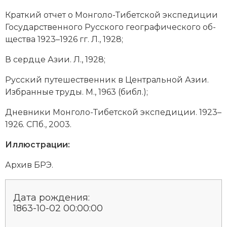
Крат­кий от­чет о Мон­го­ло-Ти­бет­ской экс­пе­ди­ции
Го­су­дар­ст­вен­но­го Рус­ско­го гео­гра­фи­че­ско­го об­
ще­ст­ва 1923–1926 гг. Л., 1928;
В серд­це Азии. Л., 1928;
Рус­ский пу­те­ше­ст­вен­ник в Цен­траль­ной Азии.
Из­бран­ные тру­ды. М., 1963 (библ.);
Днев­ни­ки Мон­го­ло-Ти­бет­ской экс­пе­ди­ции. 1923–
1926. СПб., 2003.
Иллюстрации:
Архив БРЭ.
Дата рождения:
1863-10-02 00:00:00