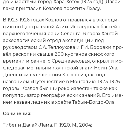
до и мёрт­вый го­род Ха­ра-Хо­то» (1923 год). Да­лай-
Социально-экономическая история
ла­ма при­гла­сил Козлова по­се­тить
Лха­су
.
Специальные исторические дисциплины
В 1923-1926 годах Козлов от­пра­вил­ся в экс­пе­ди­
цию по Центральной Азии. Ис­сле­довал бас­сейн
СССР
верх­не­го те­че­ния реки Се­лен­га. В го­рах Хэн­тэй
ар­хео­ло­гический от­ряд экс­пе­ди­ции под
Южная Америка
руководством С.А. Те­п­лоухо­ва и Г.И. Бо­ров­ки про­
вёл рас­коп­ки свыше 200 кур­га­нов скиф­ско­го
вре­ме­ни и ран­не­го Сред­не­ве­ко­вья, от­крыл и ис­
сле­до­вал мо­гиль­ник хунн­ской зна­ти Но­ин-Ула.
Днев­ни­ки пу­те­ше­ст­вия Козлов из­дал под
названием «Пу­те­ше­ст­вие в Мон­го­лию. 1923-1926
годов». Козлов был ши­ро­ко из­вес­тен так­же как
по­пу­ля­ри­за­тор гео­гра­фических зна­ний. Его име­
нем на­зван лед­ник в хреб­те Та­бын-Бо­гдо-Ола.
Сочинения:
Ти­бет и Да­лай-Ла­ма. П.,1920. М., 2004;