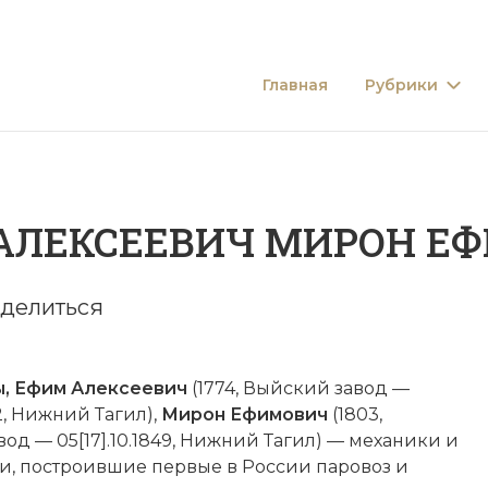
Главная
Рубрики
АЛЕКСЕЕВИЧ МИРОН Е
делиться
, Ефим Алексеевич
(1774, Выйский завод —
42, Нижний Тагил),
Мирон Ефимович
(1803,
од — 05[17].10.1849, Нижний Тагил) — механики и
и, построившие первые в России паровоз и