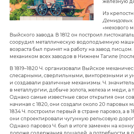
железную до
Из крепостн
Демидовых.
«мехового м
Выйского завода. В 1812 он построил листокатал
соорудил металлическую водоподъемную машину 
возраста был принят на работу на завод писцом
механиком всех заводов в Нижнем Тагиле (после
В 1819–1820 Ч. организовали Выйское механиче
слесарными, сверлильными, винторезными и ун
и создавали различные механизмы. Ч. значите
в металлургии, добыче золота, железа и меди, 
Однако самые известные свои открытия они сове
начиная с 1820, они создали около 20 паровых маш
1834 Ч. построили первый в стране паровоз, а в 
они спроектировали чугунную рельсовую дорогу
Однако паровоз Ч. был в итоге заменен на конну
дороже содержания лошадей, а потребности в п