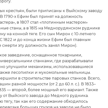
рогу.
ых крестьян, были приписаны к Выйскому заводу
В 1790-х Ефим был принят на должность
астера», в 1807 стал «плотинным мастером»
ьные станы, а в 1815 на Меднорудянском руднике
на конной тяге. Его сын Мирон с 10-летнего
. С 1822 и до конца жизни Ефим был главным
 смерти эту должность занял Мирон).
ское заведение, оснащенное токарными,
иверсальными станками, где разрабатывали
льно улучшили механизмы, использовавшиеся
а также лесопилки и мукомольные мельницы.
ршили в строительстве паровых станков. Всего,
ин разной мощности (от 2 до 60 л. с.). В 1833–
1835 — второй, более мощный его вариант. Также
 от Выйского завода до Медного рудника.
ю тягу, так как его содержание обходилось
еревозке больших грузов на заводе не было.