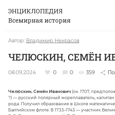
ЭНЦИКЛОПЕДИЯ
Всемирная история
Автор:
Владимир Некрасов
ЧЕЛЮСКИН, СЕМЁН И
08.09.2024
0
0
359
По
Челю́скин, Семён Иванович
(ок. 1707, предполож
?) — русский полярный мореплаватель, капитан 
рода. Получил образование в Школе математичес
Балтийском флоте. В 1733–1743 — участник Ве