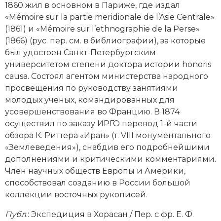
1860 жил в основном в Париже, где издал
Новая история
«Mémoire sur la partie meridionale de l’Asie Centrale»
(1861) и «Mémoire sur l’ethnographie de la Perse»
Новейшая история
(1866) (рус. пер. см. в библиографии), за которые
был удостоен Санкт-Петербургским
Нумизматика
университетом степени доктора истории honoris
Образование
causa. Состоял агентом министерства народного
просвещения по руководству занятиями
Общественные объединения и организации
молодых ученых, командированных для
усовершенствования во Францию. В 1874
Политическая история
осуществил по заказу ИРГО перевод 1-й части
обзора К. Риттера «Иран» (т. VIII монументального
Революции и народные движения
«Землеведения»), снабдив его подробнейшими
дополнениями и критическими комментариями.
Религия и церковь
Член научных обществ Европы и Америки,
способствовал созданию в России большой
Россия
коллекции восточных рукописей.
Северная Америка
Публ
.: Экспедиция в Хорасан / Пер. с фр. Е. Ф.