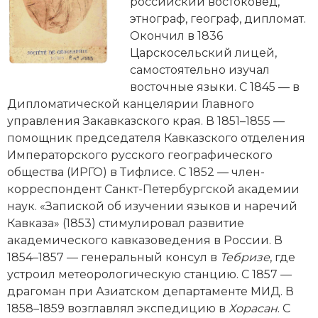
Новейшая история
российский востоковед,
Генеалогия, геральдика
этнограф, географ, дипломат.
Государство и право
Окончил в 1836
Царскосельский лицей,
Европа
самостоятельно изучал
восточные языки. С 1845 — в
Империи
Дипломатической канцелярии Главного
управления Закавказского края. В 1851–1855 —
Историческая география и топонимика
помощник председателя Кавказского отделения
Императорского русского географического
История материальной и духовной культуры
общества (ИРГО) в Тифлисе. С 1852 — член-
корреспондент Санкт-Петербургской академии
История международных отношений
наук. «Запиской об изучении языков и наречий
История, философия, теория и методология
Кавказа» (1853) стимулировал развитие
исторического знания
академического кавказоведения в России. В
1854–1857 — генеральный консул в
Тебризе
, где
Итория международных отношений
устроил метеорологическую станцию. С 1857 —
драгоман при Азиатском департаменте МИД. В
Латинская Америка
1858–1859 возглавлял экспедицию в
Хорасан
. С