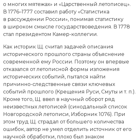
о многих мятежах» и «Царственный летописец».
Новая история
В 1776–1777 составил работу «Статистика
в рассуждении России», понимая статистику
Новейшая история
в широком смысле государствоведения. В 1778
стал президентом Камер-коллегии.
Нумизматика
Как историк Щ. считал задачей описания
Образование
исторического прошлого страны объяснение
современной ему России. Поэтому он впервые
Общественные объединения и организации
отказался от летописной формы изложения
Политическая история
исторических событий, пытался найти
причинно-­следственные связи ключевых
Революции и народные движения
событий прошлого (Крещения Руси, Смуты и т. п.).
Кроме того, Щ. ввел в научный оборот ряд
Религия и церковь
неизвестных летописей (синодальный список
Новгородской летописи, Изборник 1076). При
Россия
этом труд Щ. страдал от большего количества
ошибок, автор не умел отделить источник от его
Северная Америка
научной обработки, плохо был знаком