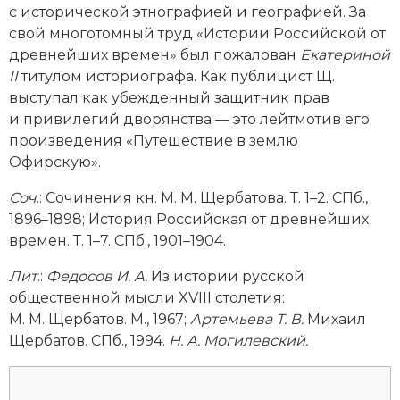
с исторической этнографией и географией. За
Социально-экономическая история
свой многотомный труд «Истории Российской от
Специальные исторические дисциплины
древнейших времен» был пожалован
Екатериной
II
титулом историографа. Как публицист Щ.
СССР
выступал как убежденный защитник прав
и привилегий дворянства — это лейтмотив его
Южная Америка
произведения «Путешествие в землю
Офирскую».
Соч
.: Сочинения кн. М. М. Щербатова. Т. 1–2. СПб.,
1896–1898; История Российская от древнейших
времен. Т. 1–7. СПб., 1901–1904.
Лит
.:
Федосов И. А.
Из истории русской
общественной мысли XVIII столетия:
М. М. Щербатов. М., 1967;
Артемьева Т. В.
Михаил
Щербатов. СПб., 1994.
Н. А. Могилевский.