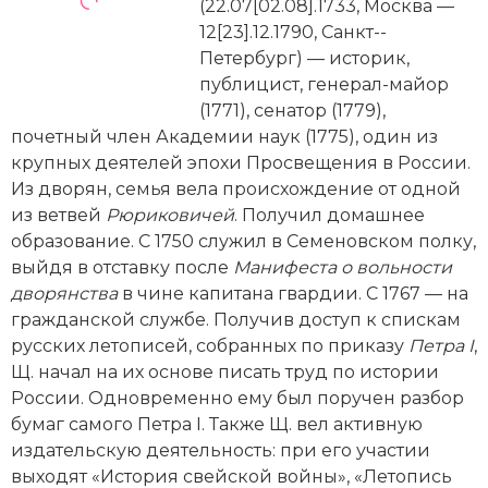
Новейшая история
(22.07[02.08].1733, Москва —
Генеалогия, геральдика
12[23].12.1790, Санкт-­
Государство и право
Петербург) — историк,
публицист, генерал-­майор
Европа
(1771), сенатор (1779),
почетный член Академии наук (1775), один из
Империи
крупных деятелей эпохи Просвещения в России.
Из дворян, семья вела происхождение от одной
Историческая география и топонимика
из ветвей
Рюриковичей
. Получил домашнее
образование. С 1750 служил в Семеновском полку,
История материальной и духовной культуры
выйдя в отставку после
Манифеста о вольности
дворянства
в чине капитана гвардии. С 1767 — на
История международных отношений
гражданской службе. Получив доступ к спискам
История, философия, теория и методология
русских летописей, собранных по приказу
Петра
I
,
исторического знания
Щ. начал на их основе писать труд по истории
России. Одновременно ему был поручен разбор
Итория международных отношений
бумаг самого Петра I. Также Щ. вел активную
издательскую деятельность: при его участии
Латинская Америка
выходят «История свейской вой­ны», «Летопись