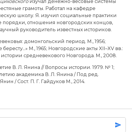
циховского
изучал денежно-весовые системы
рестяные грамоты. Работал на кафедре
ескую школу. Я. изучил социальные практики
е порядки, отношения новгородских концов,
научный руководитель известных историков.
вековья: домонгольский период. М., 1956;
бересту...» М., 1965; Новгородские акты XII–XV вв.:
 истории средневекового Новгорода. М., 2008.
етие В. Л. Янина // Вопросы истории. 1979. № 1;
етию академика В. Л. Янина / Под ред.
ин / Сост. П. Г. Гайдуков М., 2014.