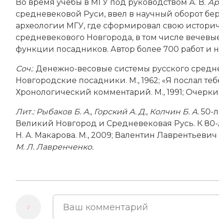
Во время учебы в МГУ под руководством А. В.
Ар
средневековой Руси, ввел в научный оборот бе
археологии МГУ, где сформировал свою историч
средневекового Новгорода, в том числе вечевы
функции посадников. Автор более 700 работ и 
Соч.
: Денежно-весовые системы русского средне
Новгородские посадники. М., 1962; «Я послал тебе 
Хронологический комментарий. М., 1991; Очерки
Лит.:
Рыбаков Б. А., Горский А. Д., Колчин Б. А.
50-л
Великий Новгород и Средневековая Русь. К 80-л
Н. А. Макарова. М., 2009; Валентин Лаврентьевич Ян
М. Л. Лавренченко.