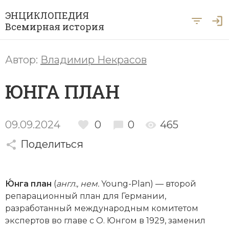
ЭНЦИКЛОПЕДИЯ
Всемирная история
Главная
Автор:
Владимир Некрасов
Рубрики
ЮНГА ПЛАН
Периоды
Азия
А … Я
Античность
Археология
09.09.2024
0
0
465
Вход для экспертов
А
Б
В
Г
Д
Е
Ё
Ж
З
И
История Древнего мира
Африка
Поделиться
Й
К
Л
М
Н
О
П
Р
С
Т
История Первобытного общества
Ближний Восток
У
Ф
Х
Ц
Ч
Ш
Щ
Ы
Э
Ю́нга план
(
англ., нем.
Young-Plan) — второй
История Средних веков
Византия
репарационный план для Германии,
Ю
Я
Новая история
разработанный международным комитетом
Военная история
экспертов во главе с О. Юнгом в 1929, заменил