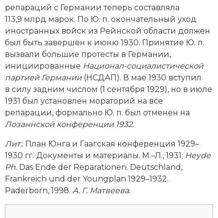
репараций с Германии теперь составляла
Новая история
113,9 млрд марок. По Ю. п. окончательный уход
иностранных вой­ск из Рейнской области должен
Новейшая история
был быть завершен к июню 1930. Принятие Ю. п.
Нумизматика
вызвали большие протесты в Германии,
инициированные
Национал-социалистической
Образование
партией Германии
(НСДАП). В мае 1930 вступил
в силу задним числом (1 сентября 1929), но в июле
Общественные объединения и организации
1931 был установлен мораторий на все
репарации, формально Ю. п. был отменен на
Политическая история
Лозаннской конференции 1932
.
Революции и народные движения
Лит.
:
План Юнга и Гаагская конференция 1929–
1930 гг. Документы и материалы. М.–Л., 1931;
Heyde
Религия и церковь
Ph
.
Das Ende der Reparationen. Deutschland,
Frankreich und der Youngplan 1929–1932.
Россия
Paderborn, 1998.
А. Г. Матвеева.
Северная Америка