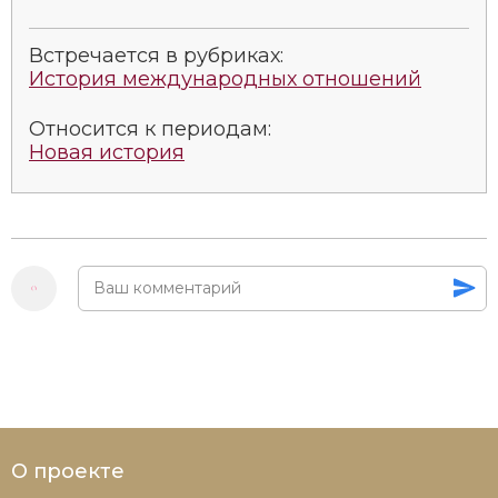
Социально-экономическая история
Встречается в рубриках:
Специальные исторические дисциплины
История международных отношений
СССР
Относится к периодам:
Новая история
Южная Америка
О проекте