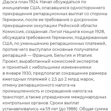
Новейшая история
Генеалогия, геральдика
Дауэса план
1924. Начал обсуждаться по
инициативе США, опасавшихся одностороннего
Государство и право
прекращения репарационных выплат со стороны
Германии, после ее требования о досрочном
Европа
прекращении оккупации Рейнской области.
Комиссия, созданная
Лигой Наций
в конце 1928,
Империи
обсуждала требования Германии, поддержанные
США, по уменьшению репарационных платежей,
Историческая география и топонимика
против чего выступали основные получатели
репараций — Франция, Бельгия и Италия.
История материальной и духовной культуры
Проект, выработанный комиссией экспертов
История международных отношений
и принятый с небольшими изменениями
в январе 1930, предполагал сокращение размера
История, философия, теория и методология
ежегодных платежей с 2,5 до 2 млрд марок,
исторического знания
отмену репарационного налога на
промышленность и сокращение налога на
Итория международных отношений
транспорт, а также упразднение международных
контрольных органов. Сроки выплат
Латинская Америка
устанавливались на 59 лет (до 1988). Общая сумма