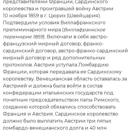
Новейшая история
представителями Франции, Сардинского
Генеалогия, геральдика
королевства и проигравшей вой­ну Австрии
Государство и право
10 ноября 1859 в г. Цюрих (Швейцария).
Подтвердили условия Виллафранкского
Европа
прелиминарного мира (
Виллафранкское
перемирие 1859
). Включали в себя австро-
Империи
французский мирный договор, франко-
сардинский договор, австро-франко-сардинский
Историческая география и топонимика
мирный договор и ряд дополнительных
протоколов. Австрия уступала Ломбардию
История материальной и духовной культуры
Франции, которая передавала ее Сардинскому
королевству. Венецианская область оставалась за
История международных отношений
Австрией и должна была вой­ти в состав
История, философия, теория и методология
конфедерации итальянских государств под
исторического знания
почетным председательством папы Римского,
созданию которой обязались способствовать
Итория международных отношений
Франция и Австрия. Сардинское королевство
должно было выплатить Австрии три пятых
Латинская Америка
ломбардо-венецианского долга и 40 млн