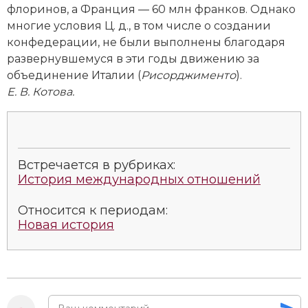
флоринов, а Франция — 60 млн франков. Однако
Новая история
многие условия Ц. д., в том числе о создании
конфедерации, не были выполнены благодаря
Новейшая история
развернувшемуся в эти годы движению за
объединение Италии (
Рисорджименто
).
Нумизматика
Е. В. Котова.
Образование
Общественные объединения и организации
Встречается в рубриках:
Политическая история
История международных отношений
Революции и народные движения
Относится к периодам:
Новая история
Религия и церковь
Россия
Северная Америка