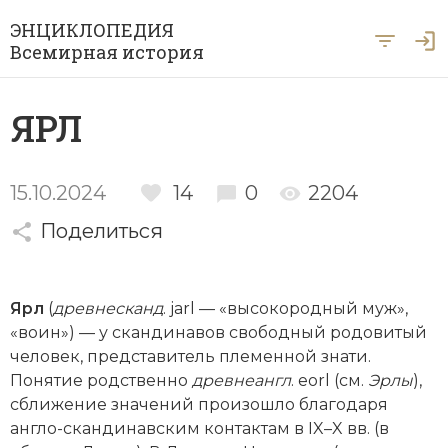
ЭНЦИКЛОПЕДИЯ
Всемирная история
Главная
ЯРЛ
Рубрики
Периоды
Азия
15.10.2024
14
0
2204
А … Я
Поделиться
Античность
Археология
Вход для экспертов
А
Б
В
Г
Д
Е
Ё
Ж
З
И
История Древнего мира
Африка
Ярл
(
древнесканд
. jarl — «высокородный муж»,
Й
К
Л
М
Н
О
П
Р
С
Т
История Первобытного общества
Ближний Восток
«воин») — у скандинавов свободный родовитый
человек, представитель племенной знати.
У
Ф
Х
Ц
Ч
Ш
Щ
Ы
Э
История Средних веков
Византия
Понятие родственно
древнеангл
. eorl (см.
Эрлы
),
Ю
Я
сближение значений произошло благодаря
Новая история
Военная история
англо-скандинавским контактам в IX–X вв. (в