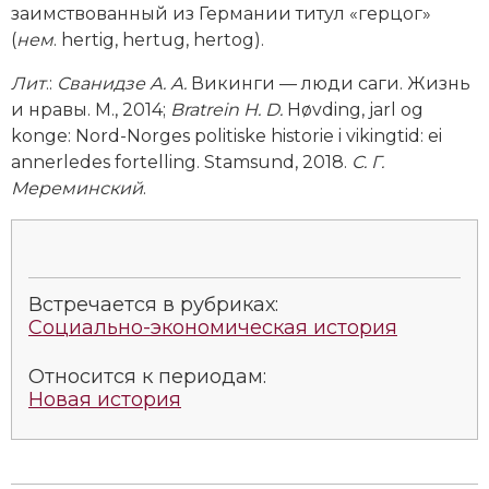
заимствованный из Германии титул «герцог»
Новая история
(
нем
. hertig, hertug, hertog).
Новейшая история
Лит
.:
Сванидзе А. А.
Викинги — люди саги. Жизнь
и нравы. М., 2014;
Bratrein H. D.
Høvding, jarl og
Нумизматика
konge: Nord-Norges politiske historie i vikingtid: ei
annerledes fortelling. Stamsund, 2018.
С. Г.
Образование
Мереминский
.
Общественные объединения и организации
Политическая история
Встречается в рубриках:
Революции и народные движения
Социально-экономическая история
Религия и церковь
Относится к периодам:
Новая история
Россия
Северная Америка