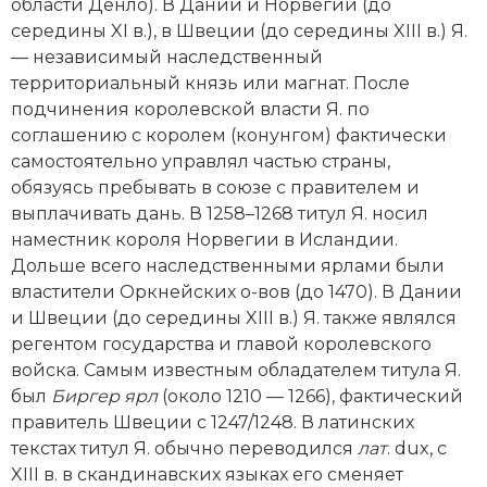
Новейшая история
области Денло). В Дании и Норвегии (до
Генеалогия, геральдика
середины XI в.), в Швеции (до середины XIII в.) Я.
Государство и право
— независимый наследственный
территориальный князь или магнат. После
Европа
подчинения королевской власти Я. по
соглашению с королем (конунгом) фактически
Империи
самостоятельно управлял частью страны,
обязуясь пребывать в союзе с правителем и
Историческая география и топонимика
выплачивать дань. В 1258–1268 титул Я. носил
наместник короля Норвегии в Исландии.
История материальной и духовной культуры
Дольше всего наследственными ярлами были
властители Оркнейских о-вов (до 1470). В Дании
История международных отношений
и Швеции (до середины XIII в.) Я. также являлся
История, философия, теория и методология
регентом государства и главой королевского
исторического знания
вой­ска. Самым известным обладателем титула Я.
был
Биргер ярл
(около 1210 — 1266), фактический
Итория международных отношений
правитель Швеции с 1247/1248. В латинских
текстах титул Я. обычно переводился
лат
. dux, с
Латинская Америка
XIII в. в скандинавских языках его сменяет