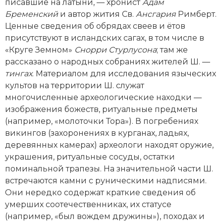
писавшие на латыни, — хронист
Адам
Бременский
и автор жития Св.
Ансгария
Римберт.
Ценные сведения об обрядах свеев и ётов
присутствуют в исландских сагах, в том числе в
«Круге Земном»
Снорри Стурлусона
; там же
рассказано о народных собраниях жителей Ш. —
тингах
. Материалом для исследования языческих
культов на территории Ш. служат
многочисленные археологические находки —
изображения божеств, ритуальные предметы
(например, «молоточки Тора»). В погребениях
викингов (захоронениях в курганах, ладьях,
деревянных камерах) археологи находят оружие,
украшения, ритуальные сосуды, остатки
поминальной трапезы. На значительной части Ш.
встречаются камни с руническими надписями.
Они нередко содержат краткие сведения об
умерших соотечественниках, их статусе
(например, «был вождем дружины»), походах и