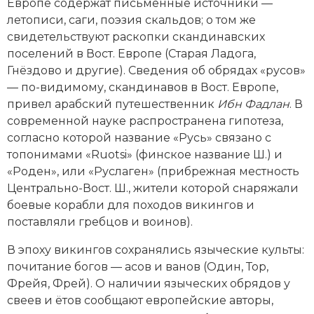
Европе содержат письменные источники —
летописи, саги, поэзия скальдов; о том же
свидетельствуют раскопки скандинавских
поселений в Вост. Европе (Старая Ладога,
Гнёздово и другие). Сведения об обрядах «русов»
— по-видимому, скандинавов в Вост. Европе,
привел арабский путешественник
Ибн Фадлан
. В
современной науке распространена гипотеза,
согласно которой название «Русь» связано с
топонимами «Ruotsi» (финское название Ш.) и
«Роден», или «Руслаген» (прибрежная местность
Центрально-Вост. Ш., жители которой снаряжали
боевые корабли для походов викингов и
поставляли гребцов и воинов).
В эпоху викингов сохранялись языческие культы:
почитание богов — асов и ванов (Один, Тор,
Фрейя, Фрей). О наличии языческих обрядов у
свеев и ётов сообщают европейские авторы,