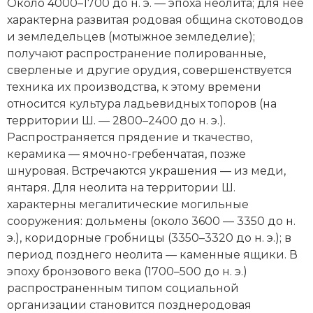
Около 4000–1700 до н. э. — эпоха неолита; для нее
характерна развитая родовая община скотоводов
и земледельцев (мотыжное земледелие);
получают распространение полированные,
сверленые и другие орудия, совершенствуется
техника их производства, к этому времени
относится культура ладьевидных топоров (на
территории Ш. — 2800–2400 до н. э.).
Распространяется прядение и ткачество,
керамика — ямочно-гребенчатая, позже
шнуровая. Встречаются украшения — из меди,
янтаря. Для неолита на территории Ш.
характерны мегалитические могильные
сооружения: дольмены (около 3600 — 3350 до н.
э.), коридорные гробницы (3350–3320 до н. э.); в
период позднего нео­лита — каменные ящики. В
эпоху бронзового века (1700–500 до н. э.)
распространенным типом социальной
организации становится позднеродовая