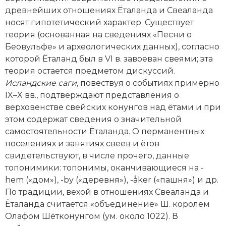
древнейших отношениях Ёталанда и Свеаланда
носят гипотетический характер. Существует
теория (основанная на сведениях «Песни о
Беовульфе» и археологических данных), согласно
которой Ёталанд был в VI в. завоеван свеями; эта
теория остается предметом дискуссий.
Исландские саги
, повествуя о событиях примерно
IX–X вв., подтверждают представления о
верховенстве свейских конунгов над ётами и при
этом содержат сведения о значительной
самостоятельности Ёталанда. О перманентных
поселениях и занятиях свеев и ётов
свидетельствуют, в числе прочего, данные
топонимики: топонимы, оканчивающиеся на -
hem («дом»), -by («деревня»), -åker («пашня») и др.
По традиции, вехой в отношениях Свеаланда и
Ёталанда считается «объединение» Ш. королем
Олафом Шётконунгом (ум. около 1022). В