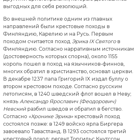
выгодных для себя резолюций.
Во внешней политике одним из главных
направлений были крестовые походы в
Финляндию, Карелию и на Русь. Первым
походом считается поход
Эрика IX Святого
в
Финляндию. Согласно нарративным источникам
(достоверность которых спорна), около 1155
король пошел в поход на язычников-финнов,
многих обратил в христианство, основал церкви.
В декабре 1237 папа Григорий IX издал буллу о
втором крестовом походе. Согласно русским
летописям, в 1240 шведский флот вошел в Неву;
князь
Александр Ярославич (Феодорович)
Невский
разбил шведов и обратил в бегство.
Согласно
«Хронике Эрика»
крестовый поход
состоялся поз­же: в 1249 вой­ско ярла Биргера
завоевало Тавастланд. В 1293 состоялся третий
крестовый поход: регент Торгильс Кнутссон