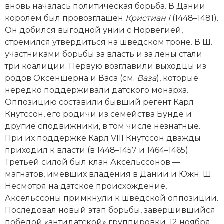
вновь началась политическая борьба. В Дании
королем был провозглашен
Кристиан I
(1448–1481).
Он добился выгодной унии с Норвегией,
стремился утвердиться на шведском троне. В Ш.
участниками борьбы за власть и за лены стали
три коалиции. Первую возглавили выходцы из
родов Оксеншерна и Васа (см.
Ваза
), которые
нередко поддерживали датского монарха.
Оппозицию составили бывший регент Карл
Кнутссон, его родичи из семейства Бунде и
другие спо­движники, в том числе незнатные.
При их поддержке Карл VIII Кнутссон дважды
приходил к власти (в 1448–1457 и 1464–1465).
Третьей силой был клан Аксельссонов —
магнатов, имевших владения в Дании и Южн. Ш.
Несмотря на датское происхождение,
Аксельссоны примкнули к шведской оппозиции.
Последовал новый этап борьбы, завершившийся
победой «антидатской» группировки. 12 ноября