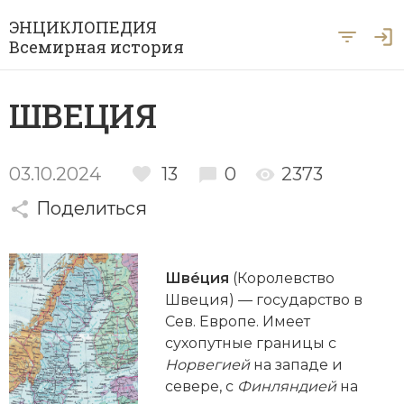
ЭНЦИКЛОПЕДИЯ
Всемирная история
Главная
ШВЕЦИЯ
Рубрики
Периоды
Азия
03.10.2024
13
0
2373
А … Я
Поделиться
Античность
Археология
Вход для экспертов
А
Б
В
Г
Д
Е
Ё
Ж
З
И
История Древнего мира
Африка
Швéция
(Королевство
Й
К
Л
М
Н
О
П
Р
С
Т
История Первобытного общества
Ближний Восток
Швеция) — государство в
Сев. Европе. Имеет
У
Ф
Х
Ц
Ч
Ш
Щ
Ы
Э
История Средних веков
Византия
сухопутные границы с
Ю
Я
Норвегией
на западе и
Новая история
Военная история
севере, с
Финляндией
на