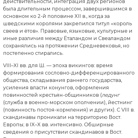
действительности, интеграция двух регионов
была длительным процессом, завершившимся в
основном ко 2-й половине XII в., когда за
шведскими королями закрепился титул «король
свеев и ётов». Правовые, языковые, культурные и
иные различия между Ёталандом и Свеаландом
сохранялись на протяжении Средневековья, но
постепенно стирались.
VIII–XI вв. для Ш. — эпоха викингов: время
формирования сословно-дифференцированного
общества, складывания раннего государства,
усиления власти конунгов, оформления
повинностей крестьян-общинников (
ледунг
(служба в военно-морском ополчении), йестнинг
(повинность постоя-кормления) и других). С VIII в.
скандинавы проникали на территорию Вост.
Европы; в IX–X вв. интенсивно. Обширные
сведения о присутствии скандинавов в Вост.