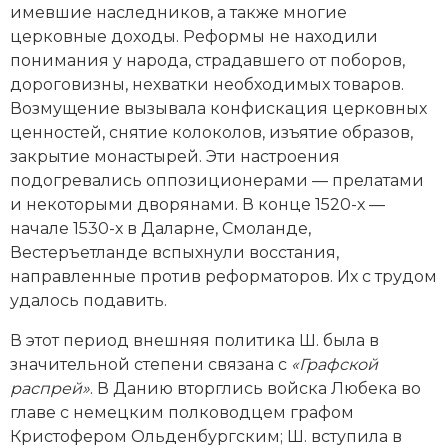
имевшие наследников, а также многие
церковные доходы. Реформы не находили
понимания у народа, страдавшего от поборов,
дороговизны, нехватки необходимых товаров.
Возмущение вызывала конфискация церковных
ценностей, снятие колоколов, изъятие образов,
закрытие монастырей. Эти настроения
подогревались оппозиционерами — прелатами
и некоторыми дворянами. В конце 1520-х —
начале 1530-х в Даларне, Смоланде,
Вестеръетланде вспыхнули восстания,
направленные против реформаторов. Их с трудом
удалось подавить.
В этот период внешняя политика Ш. была в
значительной степени связана с
«Графской
распрей»
. В Данию вторглись вой­ска Любека во
главе с немецким полководцем графом
Кристофером Ольденбургским; Ш. вступила в