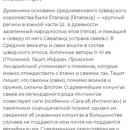
Древними основами средневекового Шведского
королевства были Ёталанд (Гёталанд) — крупный
регион в южной части Ш., в древности
заселенный народностью ётов (гётов), и лежащий
к северу от него Свеаланд («страна свеев»). В
Средние века ёты и свеи вошли в состав
шведского этноса. Античные авторы II–VI вв.
(
Птолемей
,
Тацит
, Иордан,
Прокопий
Кесарийский
) упоминают о племенах, которые
можно отождествить с ётами и свеями; так, Тацит
пишет, что свионы (свеи), помимо воинов и
оружия, сильны флотом. О древнейших конунгах
свеев из легендарного рода
Инглингов
повествуют саги (особенно «Сага об Инглингах») и
памятники скальдической поэзии; однако их
сведения об указанных конунгах в большинстве
случаев не поддаются или почти не поддаются
верификации. Современные представления о