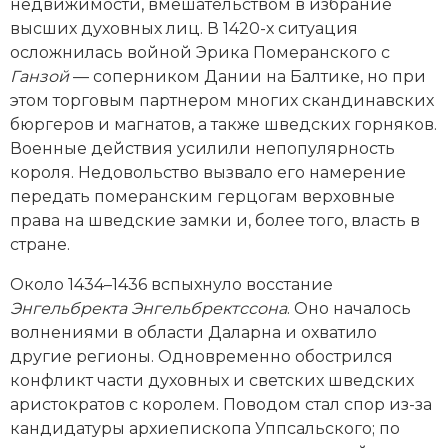
недвижимости, вмешательством в избрание
высших духовных лиц. В 1420-х ситуация
осложнилась вой­ной Эрика Померанского с
Ганзой
— соперником Дании на Балтике, но при
этом торговым партнером многих скандинавских
бюргеров и магнатов, а также шведских горняков.
Военные действия усилили непопулярность
короля. Недовольство вызвало его намерение
передать померанским герцогам верховные
права на шведские замки и, более того, власть в
стране.
Около 1434–1436 вспыхнуло восстание
Энгельбректа Энгельбректссона
. Оно началось
волнениями в области Даларна и охватило
другие регионы. Одновременно обострился
конфликт части духовных и светских шведских
аристократов с королем. Поводом стал спор из-за
кандидатуры архиепископа Уппсальского; по