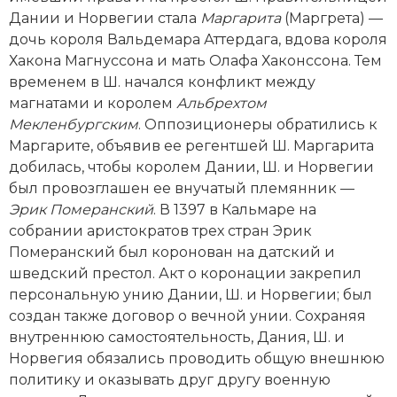
Дании и Норвегии стала
Маргарита
(Маргрета) —
дочь короля Вальдемара Аттердага, вдова короля
Хакона Магнуссона и мать Олафа Хаконссона. Тем
временем в Ш. начался конфликт между
магнатами и королем
Альбрехтом
Мекленбургским
. Оппозиционеры обратились к
Маргарите, объявив ее регентшей Ш. Маргарита
добилась, чтобы королем Дании, Ш. и Норвегии
был провозглашен ее внучатый племянник —
Эрик Померанский
. В 1397 в Кальмаре на
собрании аристократов трех стран Эрик
Померанский был коронован на датский и
шведский престол. Акт о коронации закрепил
персональную унию Дании, Ш. и Норвегии; был
создан также договор о вечной унии. Сохраняя
внутреннюю самостоятельность, Дания, Ш. и
Норвегия обязались проводить общую внешнюю
политику и оказывать друг другу военную