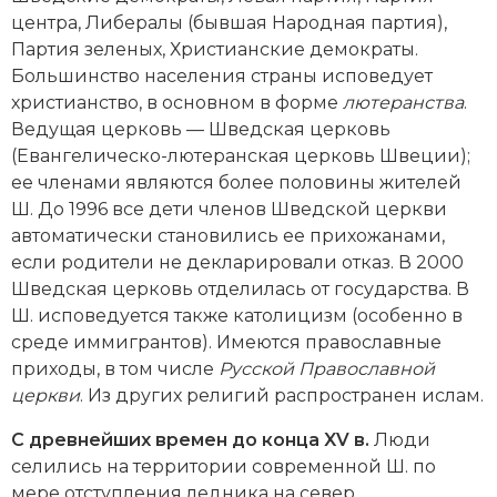
Социально-экономическая история
центра, Либералы (бывшая Народная партия),
Партия зеленых, Христианские демократы.
Специальные исторические дисциплины
Большинство населения страны исповедует
христианство, в основном в форме
лютеранства
.
СССР
Ведущая церковь — Шведская церковь
(Евангелическо-лютеранская церковь Швеции);
Южная Америка
ее членами являются более половины жителей
Ш. До 1996 все дети членов Шведской церкви
автоматически становились ее прихожанами,
если родители не декларировали отказ. В 2000
Шведская церковь отделилась от государства. В
Ш. исповедуется также католицизм (особенно в
среде иммигрантов). Имеются православные
приходы, в том числе
Русской Православной
церкви
. Из других религий распространен ислам.
С древнейших времен до конца XV в.
Люди
селились на территории современной Ш. по
мере отступления ледника на север.