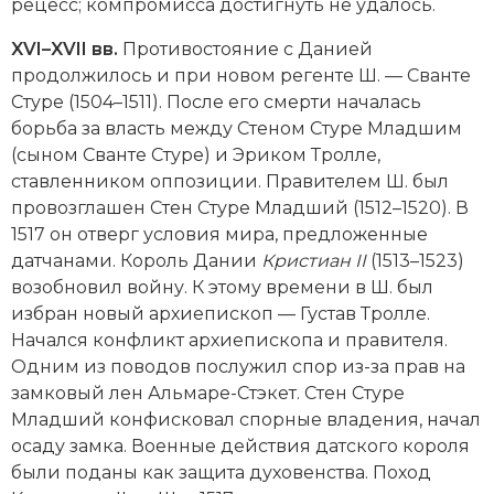
рецесс; компромисса достигнуть не удалось.
XVI–XVII вв.
Противостояние с Данией
продолжилось и при новом регенте Ш. — Сванте
Стуре (1504–1511). После его смерти началась
борьба за власть между Стеном Стуре Младшим
(сыном Сванте Стуре) и Эриком Тролле,
ставленником оппозиции. Правителем Ш. был
провозглашен Стен Стуре Младший (1512–1520). В
1517 он отверг условия мира, предложенные
датчанами. Король Дании
Кристиан II
(1513–1523)
возобновил вой­ну. К этому времени в Ш. был
избран новый архиепископ — Густав Тролле.
Начался конфликт архиепископа и правителя.
Одним из поводов послужил спор из-за прав на
замковый лен Альмаре-Стэкет. Стен Стуре
Младший конфисковал спорные владения, начал
осаду замка. Военные действия датского короля
были поданы как защита духовенства. Поход