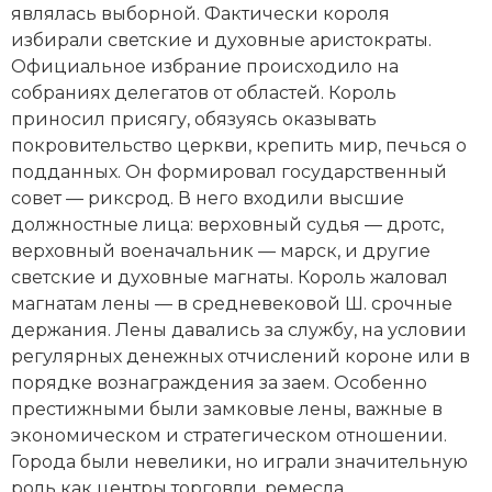
являлась выборной. Фактически короля
избирали светские и духовные аристократы.
Официальное избрание происходило на
собраниях делегатов от областей. Король
приносил присягу, обязуясь оказывать
покровительство церкви, крепить мир, печься о
подданных. Он формировал государственный
совет — риксрод. В него входили высшие
должностные лица: верховный судья — дротс,
верховный военачальник — марск, и другие
светские и духовные магнаты. Король жаловал
магнатам лены — в средневековой Ш. срочные
держания. Лены давались за службу, на условии
регулярных денежных отчислений короне или в
порядке вознаграждения за заем. Особенно
престижными были замковые лены, важные в
экономическом и стратегическом отношении.
Города были невелики, но играли значительную
роль как центры торговли, ремесла,