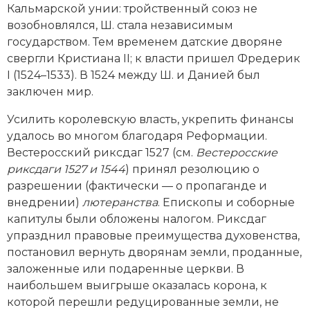
Кальмарской унии: тройственный союз не
возобновлялся, Ш. стала независимым
государством. Тем временем датские дворяне
свергли Кристиана II; к власти пришел Фредерик
I (1524–1533). В 1524 между Ш. и Данией был
заключен мир.
Усилить королевскую власть, укрепить финансы
удалось во многом благодаря Реформации.
Вестеросский риксдаг 1527 (см.
Вестеросские
риксдаги 1527 и 1544
) принял резолюцию о
разрешении (фактически — о пропаганде и
внедрении)
лютеранства
. Епископы и соборные
капитулы были обложены налогом. Риксдаг
упразднил правовые преимущества духовенства,
постановил вернуть дворянам земли, проданные,
заложенные или подаренные церкви. В
наибольшем выигрыше оказалась корона, к
которой перешли редуцированные земли, не