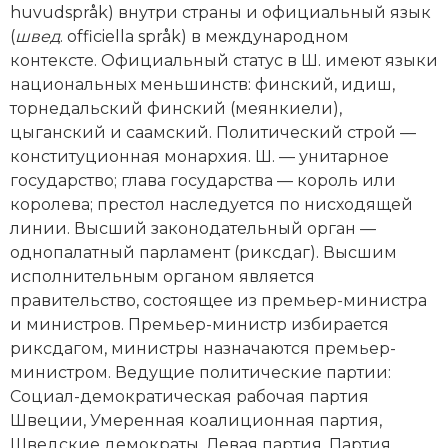
huvudspråk) внутри страны и официальный язык
Новая история
(
швед
. officiella språk) в международном
контексте. Официальный статус в Ш. имеют языки
Новейшая история
национальных меньшинств: финский, идиш,
торнедальский финский (меянкиели),
Нумизматика
цыганский и саамский. Политический строй —
Образование
конституционная монархия. Ш. — унитарное
государство; глава государства — король или
Общественные объединения и организации
королева; престол наследуется по нисходящей
линии. Высший законодательный орган —
Политическая история
однопалатный парламент (риксдаг). Высшим
исполнительным органом является
Революции и народные движения
правительство, состоящее из премьер-министра
и министров. Премьер-министр избирается
Религия и церковь
риксдагом, министры назначаются премьер-
министром. Ведущие политические партии:
Россия
Социал-демократическая рабочая партия
Северная Америка
Швеции, Умеренная коалиционная партия,
Шведские демократы, Левая партия, Партия