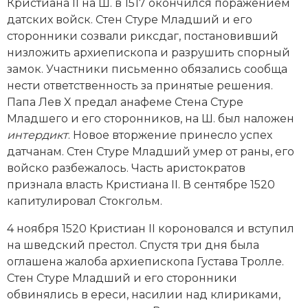
Кристиана II на Ш. в 1517 окончился поражением
датских вой­ск. Стен Стуре Младший и его
сторонники созвали риксдаг, постановивший
низложить архиепископа и разрушить спорный
замок. Участники письменно обязались сообща
нести ответственность за принятые решения.
Папа Лев X предал анафеме Стена Стуре
Младшего и его сторонников, на Ш. был наложен
интердикт
. Новое вторжение принесло успех
датчанам. Стен Стуре Младший умер от раны, его
вой­ско разбежалось. Часть аристократов
признала власть Кристиана II. В сентябре 1520
капитулировал Стокгольм.
4 ноября 1520 Кристиан II короновался и вступил
на шведский престол. Спустя три дня была
оглашена жалоба архиепископа Густава Тролле.
Стен Стуре Младший и его сторонники
обвинялись в ереси, насилии над клириками,