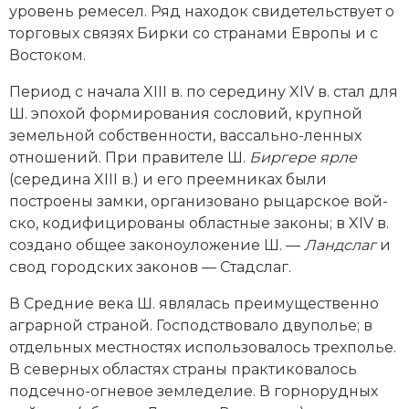
уровень ремесел. Ряд находок свидетельствует о
торговых связях Бирки со странами Европы и с
Востоком.
Период с начала XIII в. по середину XIV в. стал для
Ш. эпохой формирования сословий, крупной
земельной собственности, вассально-ленных
отношений. При правителе Ш.
Биргере ярле
(середина XIII в.) и его преемниках были
построены замки, организовано рыцарское вой­
ско, кодифицированы областные законы; в XIV в.
создано общее законоуложение Ш. —
Ландслаг
и
свод городских законов — Стадслаг.
В Средние века Ш. являлась пре­имущественно
аграрной страной. Господствовало двуполье; в
отдельных местностях использовалось трехполье.
В северных областях страны практиковалось
подсечно-огневое земледелие. В горнорудных