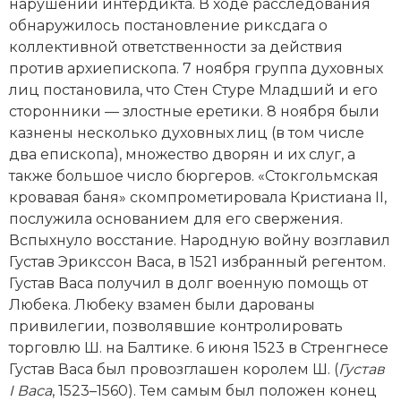
нарушении интердикта. В ходе расследования
обнаружилось постановление риксдага о
коллективной ответственности за действия
против архиепископа. 7 ноября группа духовных
лиц постановила, что Стен Стуре Младший и его
сторонники — злостные еретики. 8 ноября были
казнены несколько духовных лиц (в том числе
два епископа), множество дворян и их слуг, а
также большое число бюргеров. «Стокгольмская
кровавая баня» скомпрометировала Кристиана II,
послужила основанием для его свержения.
Вспыхнуло восстание. Народную вой­ну возглавил
Густав Эрикссон Васа, в 1521 избранный регентом.
Густав Васа получил в долг военную помощь от
Любека. Любеку взамен были дарованы
привилегии, позволявшие контролировать
торговлю Ш. на Балтике. 6 июня 1523 в Стренгнесе
Густав Васа был провозглашен королем Ш. (
Густав
I Васа
, 1523–1560). Тем самым был положен конец