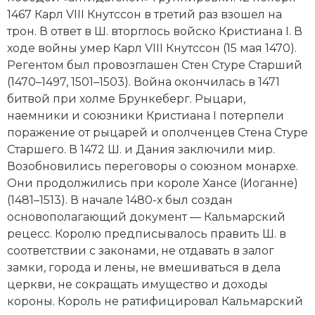
1467 Карл VIII Кнутссон в третий раз взошел на
трон. В ответ в Ш. вторглось вой­ско Кристиана I. В
ходе вой­ны умер Карл VIII Кнутссон (15 мая 1470).
Регентом был провозглашен Стен Стуре Старший
(1470–1497, 1501–1503). Вой­на окончилась в 1471
битвой при холме Брункеберг. Рыцари,
наемники и союзники Кристиана I потерпели
поражение от рыцарей и ополченцев Стена Стуре
Старшего. В 1472 Ш. и Дания заключили мир.
Возобновились переговоры о союзном монархе.
Они продолжились при короле Хансе (Иоганне)
(1481–1513). В начале 1480-х был создан
основополагающий документ — Кальмарский
рецесс. Королю предписывалось править Ш. в
соответствии с законами, не отдавать в залог
замки, города и лены, не вмешиваться в дела
церкви, не сокращать имущество и доходы
короны. Король не ратифицировал Кальмарский