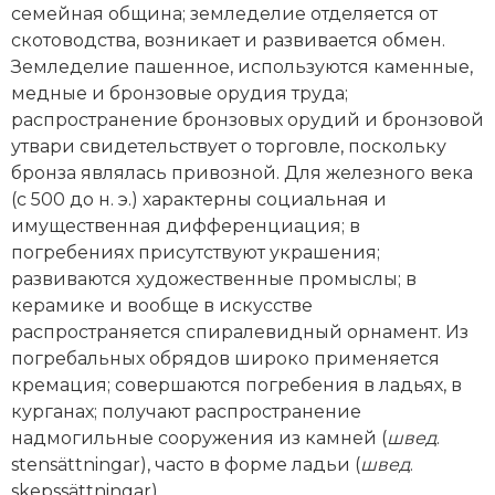
семейная община; земледелие отделяется от
скотоводства, возникает и развивается обмен.
Земледелие пашенное, используются каменные,
медные и бронзовые орудия труда;
распространение бронзовых орудий и бронзовой
утвари свидетельствует о торговле, поскольку
бронза являлась привозной. Для железного века
(с 500 до н. э.) характерны социальная и
имущественная дифференциация; в
погребениях присутствуют украшения;
развиваются художественные промыслы; в
керамике и вообще в искусстве
распространяется спиралевидный орнамент. Из
погребальных обрядов широко применяется
кремация; совершаются погребения в ладьях, в
курганах; получают распространение
надмогильные со­оружения из камней (
швед
.
stensättningar), часто в форме ладьи (
швед
.
skepssättningar).