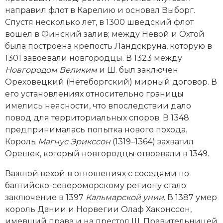
направил флот в Карелию и основал Выборг.
Спустя несколько лет, в 1300 шведский флот
вошел в Финский залив; между Невой и Охтой
была построена крепость Ландскруна, которую в
1301 завоевали новгородцы. В 1323 между
Новгородом Великим
и Ш. был заключен
Ореховецкий (Нётеборгский) мирный договор. В
его установлениях относительно границы
имелись неясности, что впоследствии дало
повод для территориальных споров. В 1348
предпринималась попытка нового похода.
Король
Магнус Эрикссон
(1319–1364) захватил
Орешек, который новгородцы отвоевали в 1349.
Важной вехой в отношениях с соседями по
балтийско-североморскому региону стало
заключение в 1397
Кальмарской унии
. В 1387 умер
король Дании и Норвегии Олаф Хаконссон,
имевший права и на престол Ш. Правительницей