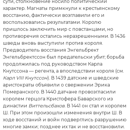
сути, столкновение носило политический
характер. Магнаты примкнули к крестьянскому
восстанию, фактически возглавили его и
воспользовались результатами. Королю
пришлось заключить мир с повстанцами, но
противоречия остались неразрешенными. В 1436
шведы вновь выступили против короля.
Предводитель восстания Энгельбрект
Энгельбректссон был предательски убит; борьба
продолжилась под руководством Карла
Кнутссона — регента, а впоследствии короля (см.
Карл VIII Кнутссон
). В 1439 датские и шведские
аристократы объявили о свержении Эрика
Померанского. В 1440 датчане провозгласили
королем герцога Кристофера Баварского из
династии
Виттельсбахов
. В 1441 он стал и королем
Ш. При этом произошли изменения внутри Ш. В
ходе восстаний и вой­н подверглись разрушению
многие замки; позднее их так и не восстановили.