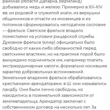
районах (области Даларна, Вермланд)
добывались медь и железо. Примерно в XII–XIV
вв. из родовой и служилой знати, из верхушки
общинников и отчасти из иноземцев и их
потомков сформировалось неподатное сословие
— фрельсе. Светское фрельсе владело
поместьями на условии рыцарской службы.
Духовное фрельсе (клир) официально было
свободно от каких-либо обязанностей перед
светскими властями, но на практике порой было
вынуждено подчиняться им, например платить
экстраординарные налоги, формально носившие
характер добровольных вспоможений.
Земельные владения фрельсе обрабатывались
крестьянами-арендаторами; в Ш. они назывались
ландбу. Они были лично свободны, но
находились в поземельной зависимости от
земле­владельца. Арендатор заключал с
собственником договор на несколько лет. За