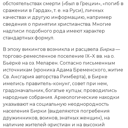
обстоятельствах смерти («был в Греции», «погиб в
сражении в Гардах», т. е. на Руси), личных
качествах и другую информацию, например
сведения о принятии христианства. Многие
надписи подобного рода имеют характер
стандартных формул.
В эпоху викингов возникла и расцвела
Бирка
—
торгово-ремесленное поселение IX–X вв. на о.
Бьёркё на оз. Меларен. Согласно письменным
источникам (хроника Адама Бременского, житие
Св. Ансгария авторства Римберта), в Бирке
имелись правитель-конунг, совет при нем,
градоначальник, богатые купцы; проводились
народные собрания. Археологические находки
указывают на социальную неоднородность
населения Бирки (выделяются погребения
дружинников, воинов, знатных женщин), на
наличие жителей-христиан и на высокий