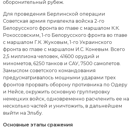
оборонительный рубеж.
Социально-экономическая история
Для проведения Берлинской операции
Специальные исторические дисциплины
Советская армия привлекла войска 2-го
Белорусского фронта во главе с маршалом
К.К.
СССР
Рокоссовским
,
1-го Белорусского фронта
во главе
с маршалом
Г.К. Жуковым
,
1-го Украинского
Южная Америка
фронта
во главе с маршалом
И.С. Коневым
. Всего
2,5 миллиона человек, 41600 орудий и
минометов, 6250 танков и САУ, 7500 самолетов.
Замыслом советского командования
предусматривалось мощными ударами трех
фронтов прорвать оборону противника по Одеру
и Нейсе, окружить основную группировку
немецких войск, одновременно расчленить ее на
несколько частей и уничтожить, в дальнейшем
выйти на Эльбу.
Основные этапы сражения