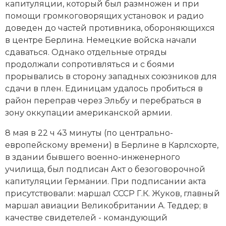
капитуляции, который был размножен и при
помощи громкоговорящих установок и радио
доведен до частей противника, обороняющихся
в центре Берлина. Немецкие войска начали
сдаваться. Однако отдельные отряды
продолжали сопротивляться и с боями
прорывались в сторону западных союзников для
сдачи в плен. Единицам удалось пробиться в
район переправ через Эльбу и перебраться в
зону оккупации американской армии.
8 мая в 22 ч 43 минуты (по центрально-
европейскому времени) в Берлине в Карлсхорте,
в здании бывшего военно-инженерного
училища, был подписан
Акт о безоговорочной
капитуляции Германии
. При подписании акта
присутствовали: маршал СССР Г.К. Жуков, главный
маршал авиации Великобритании А. Теддер; в
качестве свидетелей - командующий