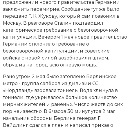
предложении нового правительства Германии
заключить перемирие. Сообщение тут же было
передано Г. К. Жукову, который сам позвонил в
Москву. В разговоре Сталин подтвердил
категорическое требование о безоговорочной
капитуляции. Вечером 1 мая новое правительство
Германии отклонило требование о
безоговорочной капитуляции, и советские
войска с новой силой возобновили штурм,
обрушив на город всю огневую мощь.
Рано утром 2 мая было затоплено Берлинское
метро - группа сапёров из дивизии СС
«Нордланд» взорвала тоннель. Вода хлынула в
тоннели, где укрывалось большое количество
мирных жителей и раненых. Число жертв до сих
пор неизвестно. В 6 часов 30 минут утра 2 мая
начальник обороны Берлина генерал Г.
Вейдлинг сдался в плен и написал приказ о