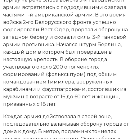
армии встретились с подходившими с запада
частями 1-й американской армии. В это время
войска 2-го Белорусского фронта успешно
форсировали Вест-Одер, прорвали оборону на
западном берегу и сковали силы 3-й танковой
армии противника. Начался штурм Берлина,
каждый дом в котором был превращен в
настоящую крепость. В обороне города
участвовало около 200 ополченских
формирований (фольксштурм) под общим
командованием Гиммлера, вооруженных
карабинами и фаустпатронами, состоявших из
мужчин в возрасте от 16 до 60 лет и женщин,
призванных с 18 лет.
Каждая армия действовала в своей зоне,
последовательно взламывая оборону города от
дома к дому. В метро, подземных тоннелях
велись рукопашные схватки. Основу боевых