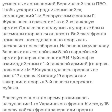
усиленные артиллерией Берлинской зоны
ПВО
.
Чтобы ускорить продвижение войск,
командующий 1-м Белорусским фронтом Г.
Жуков ввел в сражение 1-ю и 2-ю танковую
армию. Однако они втянулись в упорные бои и
не смогли оторваться от пехоты. Войскам фронта
пришлось последовательно прорывать
несколько полос обороны. На основных участках у
Зеловских высот войскам 8-ой гвардейской
армии (генерал-полковник В.И. Чуйков) во
взаимодействии с 1-й танковой армией (генерал-
полковник М.Е.Катуков) удалось прорвать ее
лишь 17 апреля. К исходу 19 апреля они
завершили прорыв 3-й полосы одерского
рубежа.
Более успешно в это время развивалось
наступление 1-го Украинского фронта. К исходу 18
апреля войска фронта завершили прорыв