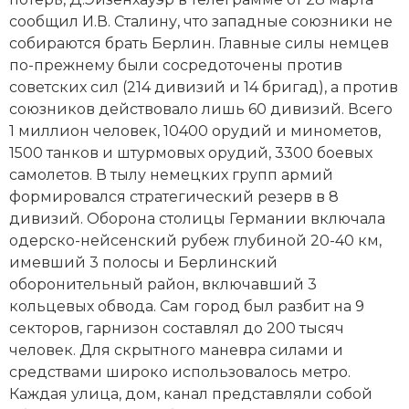
Новая история
сообщил
И.В. Сталину
, что западные союзники не
собираются брать Берлин. Главные силы немцев
Новейшая история
по-прежнему были сосредоточены против
советских сил (214 дивизий и 14 бригад), а против
Нумизматика
союзников действовало лишь 60 дивизий. Всего
1 миллион человек, 10400 орудий и минометов,
Образование
1500 танков и штурмовых орудий, 3300 боевых
самолетов. В тылу немецких групп армий
Общественные объединения и организации
формировался стратегический резерв в 8
дивизий. Оборона столицы Германии включала
Политическая история
одерско-нейсенский рубеж глубиной 20-40 км,
Революции и народные движения
имевший 3 полосы и Берлинский
оборонительный район, включавший 3
Религия и церковь
кольцевых обвода. Сам город был разбит на 9
секторов, гарнизон составлял до 200 тысяч
Россия
человек. Для скрытного маневра силами и
средствами широко использовалось метро.
Северная Америка
Каждая улица, дом, канал представляли собой