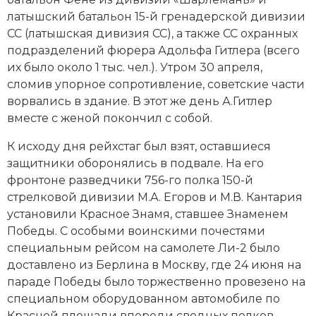
латышский батальон 15-й гренадерской дивизии
СС (латышская дивизия СС), а также СС охранных
подразделений фюрера Адольфа Гитлера (всего
их было около 1 тыс. чел.). Утром 30 апреля,
сломив упорное сопротивление, советские части
ворвались в здание. В этот же день А.Гитлер
вместе с женой покончил с собой.
К исходу дня рейхстаг был взят, оставшиеся
защитники оборонялись в подвале. На его
фронтоне разведчики 756-го полка 150-й
стрелковой дивизии М.А. Егоров и М.В. Кантария
установили Красное Знамя, ставшее
Знаменем
Победы
. С особыми воинскими почестями
специальным рейсом на самолете Ли-2 было
доставлено из Берлина в Москву, где 24 июня на
параде Победы было торжественно провезено на
специальном оборудованном автомобиле по
Красной площади впереди сводных полков