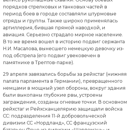
порядков стрелковых и танковых частей в
период боев в городе составляли штурмовые
отряды и группы. Также широко применялась
артиллерия, бившая прямой наводкой, и
авиация. Серьезно страдало мирное население.
В то же время вошел в историю подвиг сержанта
Н.И. Масалова, вынесшего немецкую девочку из-
под обстрела (его подвиг увековечен в
памятнике в Трептов-парке).
29 апреля завязались борьбы за рейхстаг (нижняя
палата парламента в Германии), превращенного
немцами в мощный узел обороны, вокруг здания
были выкопаны глубокие рвы, устроены
заграждения, созданы огневые точки. В основном
рейхстаг и Рейхсканцелярию защищали войска
СС: подразделения 11-й добровольческой
дивизии СС «Нордланд», СС французский
батальон Фене из дивизии «Шарлемань» и