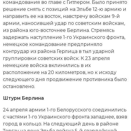
командования во главе с Гитлером. Было принято
решение снять с позиций на Эльбе 12-ю армию и
направить ее на восток, навстречу войскам 9-й
армии, наносившей удар по советским войскам,
из района юго-восточнее Берлина. Стремясь
задержать наступление 1-го Украинского фронта,
немецкое командование предприняло
контрудар из района Герлица в тыл ударной
группировки советских войск. К 23 апреля
немецкие войска вклинились в их
расположение на 20 километров, но к исходу
следующего дня продвижение противника было
остановлено.
Штурм Берлина
24 апреля армии 1-го Белорусского соединились
с частями 1-го Украинского фронта западнее, взяв
город в кольцо. На следующий день в районе
Торгау на реке Эльба войска 5-й гвардейской