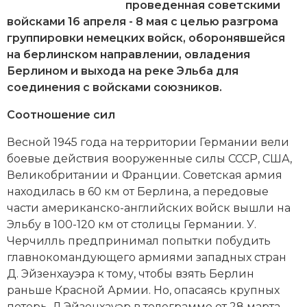
Новейшая история
Генеалогия, геральдика
проведенная советскими
войсками 16 апреля - 8 мая с целью разгрома
Государство и право
группировки немецких войск, оборонявшейся
на берлинском направлении, овладения
Европа
Берлином и выхода на реке Эльба для
соединения с войсками союзников.
Империи
Соотношение сил
Историческая география и топонимика
Весной 1945 года на территории Германии вели
История материальной и духовной культуры
боевые действия вооруженные силы СССР, США,
Великобритании и Франции. Советская армия
История международных отношений
находилась в 60 км от Берлина, а передовые
части американско-английских войск вышли на
История, философия, теория и методология
Эльбу в 100-120 км от столицы Германии.
У.
исторического знания
Черчилль
предпринимал попытки побудить
главнокомандующего армиями западных стран
Итория международных отношений
Д. Эйзенхауэра
к тому, чтобы взять Берлин
раньше Красной Армии. Но, опасаясь крупных
Латинская Америка
потерь, Д.Эйзенхауэр в телеграмме от 28 марта