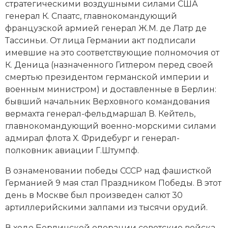
стратегическими воздушными силами США
генерал К. Спаатс, главнокомандующий
французской армией генерал Ж.М. де Латр де
Тассиньи. От лица Германии акт подписали
имевшие на это соответствующие полномочия от
К. Деница
(назначенного Гитлером перед своей
смертью президентом германской империи и
военным министром) и доставленные в Берлин:
бывший начальник Верховного командования
вермахта генерал-фельдмаршал В. Кейтель,
главнокомандующий военно-морскими силами
адмирал флота Х. Фридебург и генерал-
полковник авиации Г.Штумпф.
В ознаменовании победы СССР над фашисткой
Германией 9 мая стал Праздником Победы. В этот
день в Москве был произведен салют 30
артиллерийскими залпами из тысячи орудий.
В ходе Берлинской операции советские войска