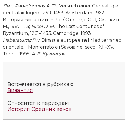
Лит
.
:
Papadopulos
A
.
Th
.
Versuch einer Genealogie
der Palaiologen. 1259–1453. Amsterdam, 1962;
История Византии. В 3 т. / Отв. ред. С. Д. Сказкин.
М., 1967. Т. 3;
Nicol D. M.
The Last Centuries of
Byzantium, 1261–1453. Cambridge, 1993;
Haberstumpf W.
Dinastie europee nel Mediterraneo
orientale. I Monferrato e i Savoia nel secoli XII–XV.
Torino, 1995.
А. В. Кузнецов
.
Встречается в рубриках:
Византия
Относится к периодам:
История Средних веков