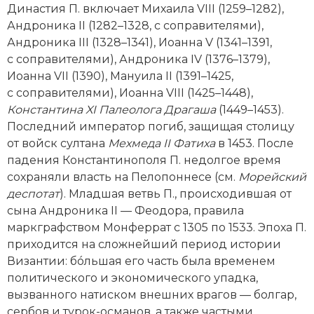
Династия П. включает Михаила VIII (1259–1282),
Новая история
Андроника II (1282–1328, с соправителями),
Андроника III (1328–1341), Иоанна V (1341–1391,
Новейшая история
с соправителями), Андроника IV (1376–1379),
Иоанна VII (1390), Мануила II (1391–1425,
Нумизматика
с соправителями), Иоанна VIII (1425–1448),
Образование
Константина XI Палеолога Драгаша
(1449–1453).
Последний император погиб, защищая столицу
Общественные объединения и организации
от вой­ск султана
Мехмеда II
Фатиха
в 1453. После
падения Константинополя П. недолгое время
Политическая история
сохраняли власть на Пелопоннесе (см.
Морейский
деспотат
). Младшая ветвь П., происходившая от
Революции и народные движения
сына Андроника II — Феодора, правила
маркграфством Монферрат с 1305 по 1533. Эпоха П.
Религия и церковь
приходится на сложнейший период истории
Византии: бóльшая его часть была временем
Россия
политического и экономического упадка,
Северная Америка
вызванного натиском внешних врагов — болгар,
сербов и турок-­османов, а также частыми