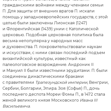
Социально-экономическая история
гражданскими вой­нами между членами семьи
П. Для защиты от внешних врагов П. искали
Специальные исторические дисциплины
помощь у западноевропейских государств, с этой
целью были заключены Лионская (1247)
СССР
и Флорентийская (1439) унии с Католической
церковью. Подобная церковная политика была
Южная Америка
весьма непопулярна у народных масс
и духовенства. П. покровительствовали наукам
и искусствам, с ними связан последний подъем
византийской культуры, известный как
палеологовское возрождение. Андроник II
и Мануил II были известными эрудитами. П. были
соединены династическими браками
с правителями
Трапезундской империи
, Венгрии,
Сербии, Болгарии, Эпира. Зоя (Софья) П., дочь
последнего деспота Мореи Фомы П., в 1472 стала
женой великого князя Московского
Ивана III
Васильевича
.