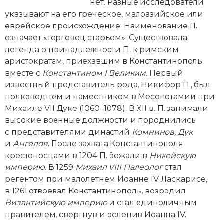
Новейшая история
нет. Разные исследователи
Генеалогия, геральдика
указывают на его греческое, малоазийское или
Государство и право
еврейское происхождение. Наименование П.
означает «торговец старьем». Существовала
Европа
легенда о принадлежности П. к римским
аристократам, приехавшим в Константинополь
Империи
вместе с
Константином
I
Великим
. Первый
известный представитель рода, Никифор П., был
Историческая география и топонимика
полководцем и наместником в Месопотамии при
Михаиле VII Дуке (1060–1078). В XII в. П. занимали
История материальной и духовной культуры
высокие военные должности и породнились
с представителями династий
Комнинов, Дук
История международных отношений
и
Ангелов
. После захвата Константинополя
История, философия, теория и методология
крестоносцами в 1204 П. бежали в
Никейскую
исторического знания
империю
. В 1259
Михаил VIII Палеолог
стал
регентом при малолетнем Иоанне IV Ласкарисе,
Итория международных отношений
в 1261 отвоевал Константинополь, возродил
Византийскую империю
и стал единоличным
Латинская Америка
правителем, свергнув и ослепив Иоанна IV.