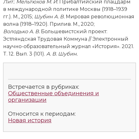
Лит.
:
Мельтюхов М. И.
Прибалтийский плацдарм
Новая история
в международной политике Москвы (1918–1939
гг.). М., 2015;
Шубин А. В.
Мировая революционная
Новейшая история
волна (1918–1920). Прилив. М., 2020;
Володько А. В.
Большевистский проект:
Нумизматика
Эстляндская Трудовая Коммуна // Электронный
научно-образовательный журнал «История». 2021.
Образование
T. 12. Вып. 3 (101).
А. В. Шубин.
Общественные объединения и организации
Политическая история
Встречается в рубриках:
Революции и народные движения
Общественные объединения и
организации
Религия и церковь
Относится к периодам:
Россия
Новая история
Северная Америка