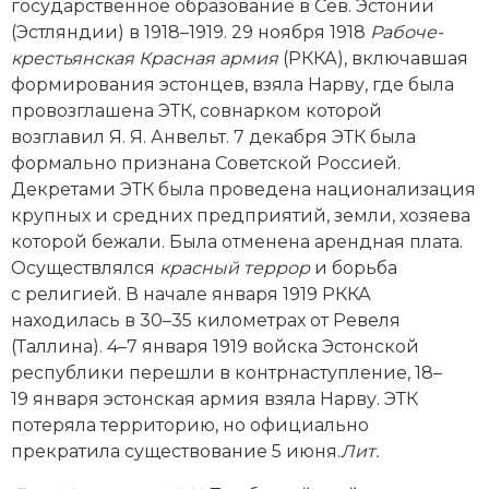
Новейшая история
государственное образование в Сев. Эстонии
Генеалогия, геральдика
(Эстляндии) в 1918–1919. 29 ноября 1918
Рабоче-
Государство и право
крестьянская Красная армия
(РККА), включавшая
формирования эстонцев, взяла Нарву, где была
Европа
провозглашена ЭТК, совнарком которой
возглавил Я. Я. Анвельт. 7 декабря ЭТК была
Империи
формально признана Советской Россией.
Декретами ЭТК была проведена национализация
Историческая география и топонимика
крупных и средних предприятий, земли, хозяева
которой бежали. Была отменена арендная плата.
История материальной и духовной культуры
Осуществлялся
красный террор
и борьба
с религией. В начале января 1919 РККА
История международных отношений
находилась в 30–35 километрах от Ревеля
История, философия, теория и методология
(Таллина). 4–7 января 1919 вой­ска Эстонской
исторического знания
республики перешли в контрнаступление, 18–
19 января эстонская армия взяла Нарву. ЭТК
Итория международных отношений
потеряла территорию, но официально
прекратила существование 5 июня.
Лит.
Латинская Америка