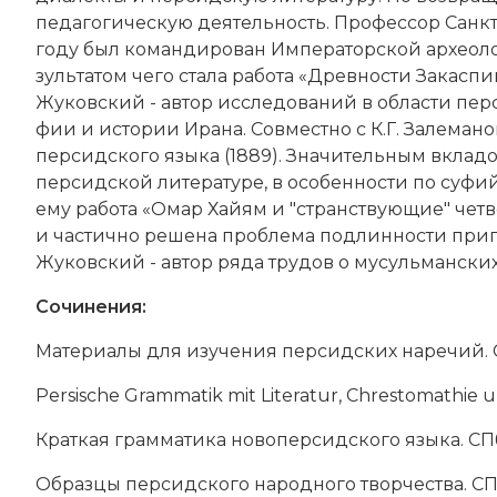
педагогическую дея­тель­ность. Профессор Санкт-
году был ко­ман­ди­ро­ван Императорской ар­хео­ло
зуль­та­том че­го ста­ла ра­бо­та «Древ­но­сти За­кас­пи
Жуковский - ав­тор ис­сле­до­ва­ний в об­лас­ти 
фии и ис­то­рии Ира­на. Совместно с К.Г. За­ле­ма­н
персидского языка (1889). Зна­чительным вкла­дом
персидской литературе, в осо­бен­но­сти по су­фий­с
ему ра­бо­та «Омар Хай­ям и "стран­ст­вую­щие" чет­в
и час­тич­но ре­ше­на про­бле­ма под­лин­но­сти при
Жуковский - ав­тор ря­да тру­дов о му­сульманских 
Сочинения:
Ма­те­риа­лы для изу­че­ния пер­сид­ских на­ре­чий. С
Persische Grammatik mit Literatur, Chrestomathie und G
Крат­кая грам­ма­ти­ка но­во­пер­сид­ско­го язы­ка. СПб
Об­раз­цы пер­сид­ско­го на­род­но­го твор­че­ст­ва. СП