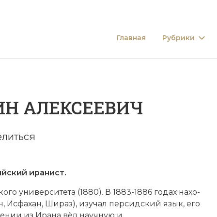
Главная
Рубрики
ИН АЛЕКСЕЕВИЧ
литься
ский иранист.
ского университета
(1880). В 1883-1886 годах на­хо­
ан, Ис­фа­хан, Ши­раз), изу­чал персидский язык, его
е­нии из Ира­на вёл на­учную и