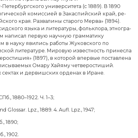
Пе­тербургского университета (с 1889). В 1890
­гической ко­мис­си­ей в За­кас­пий­ский край, ре­
й­ско­го края. Раз­ва­ли­ны ста­ро­го Мер­ва» (1894).
персидского языка и литературы,
фольк­ло­ра
, эт­но­гра­
ом на­пи­сал пер­вую на­учную грам­ма­ти­ку
 в нау­ку яви­лись ра­бо­ты Жуковского по
кой ли­те­ра­ту­ре. Ми­ро­вую из­вест­ность при­нес­ла
еро­сти­шия» (1897), в ко­то­рой впер­вые по­став­ле­на
­пи­сы­вае­мых
Ома­ру Хай­я­му
чет­ве­ро­сти­ший.
сек­тах и дер­виш­ских ор­де­нах в Ира­не.
Пб., 1880–1922. Ч. 1–3;
lossar. Lpz., 1889. 4. Aufl. Lpz., 1947;
., 1890;
б., 1902.