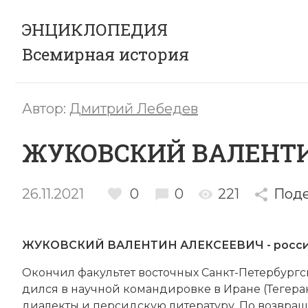
ЭНЦИКЛОПЕДИЯ
Всемирная история
Автор:
Дмитрий Лебедев
ЖУКОВСКИЙ ВАЛЕНТ
26.11.2021
0
0
221
Поде
ЖУКОВСКИЙ ВАЛЕНТИН АЛЕКСЕЕВИЧ - россий
Окон­чил факультет восточных
Санкт-Пе­тербург
дил­ся в на­учной ко­ман­ди­ров­ке в Ира­не (Те­ге­р
диа­лек­ты и персидскую литературу. По воз­вра­щ