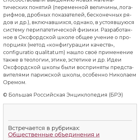
тических по­ня­тий (пе­ре­мен­ной ве­ли­чи­ны, ло­га­
риф­мов, дроб­ных по­ка­за­те­лей, бес­ко­неч­ных ря­
дов и др.), вклю­чав­ших­ся, од­на­ко, в ус­то­яв­шую­ся
сис­те­му пе­ри­па­те­тической фи­зи­ки. Раз­ра­бо­тан­
ное в Оксфордской школе об­щее уче­ние о про­
пор­ци­ях (ме­тод «кон­фи­гу­ра­ции ка­честв»,
configu­ra­tio qualitatum) на­шло своё при­ме­не­ние
так­же в тео­ло­гии, эти­ке, эс­те­ти­ке и др. Идеи
Оксфордской школы бы­ли вос­при­ня­ты пред­ста­
ви­те­ля­ми па­риж­ской шко­лы, осо­бен­но Николаем
Оре­мом.
© Большая Российская Энциклопедия (БРЭ)
Встречается в рубриках:
Общественные объединения и