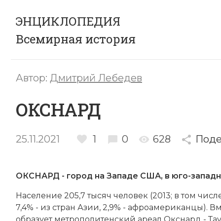
ЭНЦИКЛОПЕДИЯ
Всемирная история
Автор:
Дмитрий Лебедев
ОКСНАРД
25.11.2021
1
0
628
Поде
ОКСНАРД - го­род на За­па­де США, в юго-западно
Население 205,7 тысяч человек (2013; в том числе
7,4% - из стран Азии, 2,9% - аф­ро­аме­ри­кан­цы). Вм
об­ра­зу­ет мет­ро­по­ли­тен­ский аре­ал Окс­нард - Т