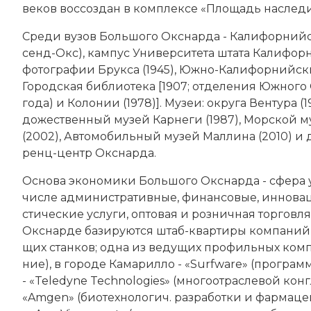
веков вос­соз­дан в ком­плек­се «Пло­щадь на­сле­ди
Сре­ди ву­зов Боль­шо­го Окс­нар­да - Ка­ли­фор­ний
сенд-Окс), кам­пус Университета шта­та Ка­ли­фор­
фо­то­гра­фии Брук­са (1945), Юж­но-Ка­ли­фор­ний­ск
Городская библиотека [1907; от­де­ле­ния Южного 
года) и Ко­ло­нии (1978)]. Му­зеи: округа Вен­ту­ра (
дожественный му­зей Кар­не­ги (1987), Морской му­з
(2002), Ав­то­мо­биль­ный му­зей Мал­ли­на (2010) и 
ренц-центр Окс­нар­да.
Ос­но­ва эко­но­ми­ки Боль­шо­го Окс­нар­да - сфе­ра 
числе административные, фи­нан­со­вые, ин­но­ва­ци
стические ус­лу­ги, оп­то­вая и роз­нич­ная тор­гов­л
Окснарде ба­зи­ру­ют­ся штаб-квар­ти­ры ком­па­ний
щих стан­ков; од­на из ве­ду­щих про­филь­ных ком­п
ние), в городе Ка­ма­рил­ло - «Surfware» (про­грам
- «Teledyne Technologies» (мно­го­от­рас­ле­вой конг
«Amgen» (био­тех­но­ло­гич. раз­ра­бот­ки и фар­ма­це