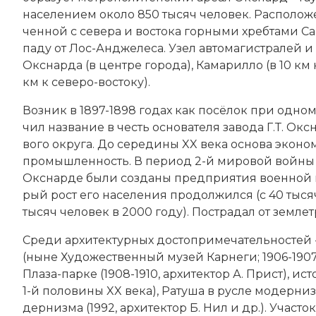
населением около 850 тысяч человек. Рас­по­ло­жен н
чен­ной с се­ве­ра и вос­то­ка гор­ны­ми хреб­та­ми Са
па­ду от Лос-Анд­же­ле­са. Узел ав­то­ма­ги­ст­ра­лей 
Окснарда (в цен­тре го­ро­да), Ка­ма­рил­ло (в 10 км 
км к се­ве­ро-вос­то­ку).
Воз­ник в 1897-1898 годах как по­сё­лок при од­ном 
чил на­зва­ние в честь ос­но­ва­те­ля за­во­да Г.Т. Ок
во­го ок­ру­га. До середины XX века ос­но­ва эко­но
промышленность. В пе­ри­од 2-й ми­ро­вой вой­ны п
Окснарде бы­ли соз­да­ны пред­при­ятия во­енно
рый рост его на­се­ле­ния про­дол­жил­ся (с 40 тыс
тысяч человек в 2000 году). По­стра­дал от зем­ле­т
Сре­ди ар­хитектурных дос­то­при­ме­ча­тель­но­стей
(ны­не Ху­дожественный му­зей Кар­не­ги; 1906-1907,
Пла­за-пар­ке (1908-1910, архитектор А. Прист), ис­т
1-й половины XX века), Ра­ту­ша в рус­ле мо­дер­низ
дер­низ­ма (1992, архитектор Б. Нил и др.). Уча­сток