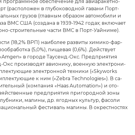
и про­грамм­ное обес­пе­че­ние для авиа­ра­кет­но-
 (рас­по­ло­жен в глу­бо­ко­вод­ной га­ва­ни Порт-
­не­раль­ных гру­зов (главным образом
ав­то­мо­би­ли
и
ба­за ВМС США (создана в 1939-1942 годах; вклю­ча­ет
но-стро­ительные час­ти ВМС в Порт-Уай­ни­ме).
ти (18,2% ВРП) наи­бо­лее раз­ви­ты хи­ми­ко-фар­
об­ра­бот­ка (5,0%), пи­ще­вая (0,6%). Дей­ст­ву­ет
и «Amgen» в городе Тау­сенд-Окс. Пред­при­ятия
кс про­из­во­дят авио­ни­ку, во­енную элек­тро­ни­
плек­тую­щие элек­трон­ной тех­ни­ки («Sky­works
м­плек­тую­щие к ним («Ze­bra Technologies»). В са­
о­ительный (ком­па­ния «Ha­as Automation») и ото­
озяйственные пред­при­ятия при­го­род­ной зо­ны
уб­ни­ки, ма­ли­ны, др. ягод­ных куль­тур, фа­со­ли
ациональный фес­ти­валь ма­ли­ны. В ок­ре­ст­но­стях