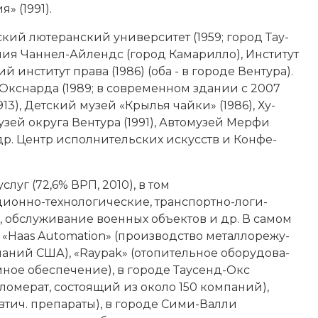
я» (1991).
­ский лю­те­ран­ский университет (1959; город Тау­
ния Чан­нел-Ай­лендс (город Ка­ма­рил­ло), Институт
ий институт пра­ва (1986) (оба - в городе Вен­ту­ра).
Окс­нар­да (1989; в современном зда­нии с 2007
1913), Дет­ский му­зей «Кры­лья чай­ки» (1986), Ху­
ей округа Вен­ту­ра (1991), Ав­то­му­зей Мер­фи
др. Центр ис­пол­ни­тель­ских ис­кусств и Кон­фе­
ус­луг (72,6% ВРП, 2010), в том
­он­но-тех­но­ло­гические, транс­порт­но-ло­ги­
я, об­слу­жи­ва­ние во­енных объ­ек­тов и др. В са­мом
 «Haas Automation» (про­изводство ме­тал­ло­ре­жу­
а­ний США), «Raypak» (ото­пи­тель­ное обо­ру­до­ва­
м­ное обес­пе­че­ние), в городе Тау­сенд-Окс
­ло­ме­рат, со­стоя­щий из около 150 ком­па­ний),
в­тич. пре­па­ра­ты), в городе Си­ми-Вал­ли