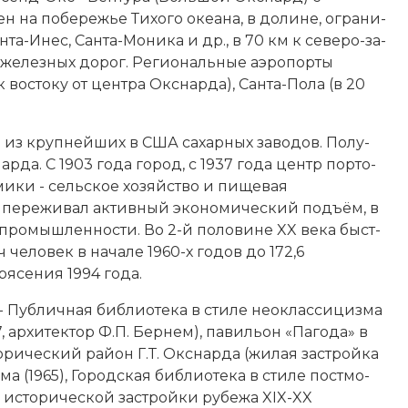
а по­бе­ре­жье Ти­хо­го океана, в до­ли­не, ог­ра­ни­
н­та-Инес, Сан­та-Мо­ни­ка и др., в 70 км к се­ве­ро-за­
и же­лез­ных до­рог. Ре­гио­наль­ные
аэ­ро­пор­ты
к вос­то­ку от цен­тра Окснарда), Сан­та-По­ла (в 20
из круп­ней­ших в США са­хар­ных за­во­дов. По­лу­
с­нар­да. C 1903 года го­род, с 1937 года центр пор­то­
­ми­ки - сельское хозяйство и пи­ще­вая
е­ре­жи­вал ак­тив­ный эко­но­мический подъ­ём, в
й промышленности. Во 2-й половине XX века бы­ст­
яч человек в начале 1960-х годов до 172,6
ря­се­ния 1994 года.
 - Пуб­лич­ная библиотека в сти­ле
не­о­клас­си­циз­ма
 архитектор Ф.П. Бер­нем), па­виль­он «Па­го­да» в
о­рический рай­он Г.Т. Окс­нар­да (жи­лая за­строй­ка
­ма (1965), Городская библиотека в сти­ле по­стмо­
 ис­то­рической за­строй­ки ру­бе­жа XIX-XX