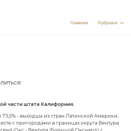
Главная
Рубрики
литься
й час­ти шта­та Ка­ли­фор­ния.
 73,5% - вы­ход­цы из стран Латинской Аме­ри­ки,
е­сте с при­го­ро­да­ми в гра­ни­цах округа Вен­ту­ра
ау­сенд-Окс - Вен­ту­ра (Боль­шой Окс­нард) с