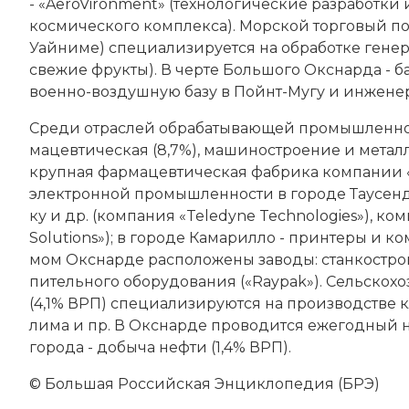
- «AeroVironment» (тех­но­ло­гические раз­ра­бот­ки 
кос­мического ком­плек­са). Морской тор­го­вый порт
Уай­ни­ме) спе­циа­ли­зи­ру­ет­ся на об­ра­бот­ке ге
све­жие фрук­ты). В чер­те Боль­шо­го Окс­нарда - 
во­енно-воздушную ба­зу в Пойнт-Му­гу и инженер
Сре­ди от­рас­лей об­ра­ба­ты­ваю­щей промышленнос
ма­цев­тическая (8,7%), ма­ши­но­строе­ние и ме­тал­ло­
круп­ная фар­ма­цев­тическая фаб­ри­ка ком­па­ни
элек­трон­ной промышленности в городе Тау­сенд-О
ку и др. (ком­па­ния «Teledyne Technologies»), ком­
Solutions»); в городе Ка­ма­рил­ло - прин­те­ры и ко
мом Окснарде рас­по­ло­же­ны за­во­ды: стан­ко­стр
пительного обо­ру­до­ва­ния («Raypak»). Сельскох
(4,1% ВРП) спе­циа­ли­зи­ру­ют­ся на про­изводстве кл
ли­ма и пр. В Окснарде про­во­дит­ся еже­год­ный н
го­ро­да - до­бы­ча неф­ти (1,4% ВРП).
© Большая Российская Энциклопедия (БРЭ)