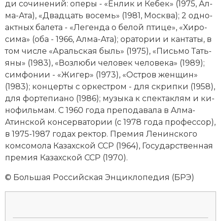
ди со­чи­не­ний: опе­ры - «Ен­лик и Ке­бек» (1975, Ал­
Социально-экономическая история
ма-Ата), «Два­дцать во­семь» (1981, Мо­ск­ва); 2 од­но­
акт­ных ба­ле­та - «Ле­ген­да о бе­лой пти­це», «Хи­ро­
Специальные исторические дисциплины
си­ма» (оба - 1966, Ал­ма-Ата); ора­то­рии и кан­та­ты, в
СССР
том числе «Араль­ская быль» (1975), «Пись­мо Тать­
я­ны» (1983), «Воз­лю­би че­ло­век че­ло­ве­ка» (1989);
Южная Америка
сим­фо­нии - «Жи­гер» (1973), «Ост­ров жен­щин»
(1983); кон­цер­ты с ор­ке­ст­ром - для скрип­ки (1958),
для фортепиано (1986); му­зы­ка к спек­так­лям и ки­
но­филь­мам. С 1960 года пре­по­да­ва­ла в Ал­ма-
Атин­ской консерватории (с 1978 года профессор),
в 1975-1987 годах рек­тор. Премия Ле­нин­ско­го
ком­со­мо­ла Ка­захской ССР (1964), Государственная
премия Казахской ССР (1970).
© Большая Российская Энциклопедия (БРЭ)