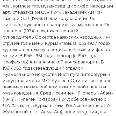
Новейшая история
Генеалогия, геральдика
Ата], ком­по­зи­тор, му­зы­ко­вед, ди­ри­жёр, народный
артист Казахской ССР (1944), академик АН Ка­
Государство и право
захской ССР (1946). В 1932 году окон­чил Ле­
Европа
нинградскую консерваторию как му­зы­ко­вед. Ос­
но­ва­тель (1934) и художественный
Империи
руководитель Ор­ке­ст­ра ка­захских народных ин­
ст­ру­мен­тов имени Кур­ман­га­зы. В 1935-1937 годах
Историческая география и топонимика
художественных руководитель Казахской фи­лар­
мо­нии. В 1945-1961 годах рек­тор (с 1947 года
История материальной и духовной культуры
профессор) Ал­ма-Атин­ской консерватории. В
1961-1968 годах заведующий отделом
История международных отношений
музыкального искусства Института литературы и
искусства имени М.О. Ау­эзо­ва. Один из ос­но­во­по­
История, философия, теория и методология
лож­ни­ков ка­захской ком­по­зи­тор­ской шко­лы и
исторического знания
му­зы­ко­ве­де­ния. Сре­ди со­чи­не­ний: опе­ры «Абай»
Итория международных отношений
(1944), «Ту­ле­ген Тох­та­ров» (1947; обе совместно с
Л.А. Ха­ми­ди), «Кур­ман­га­зы» (1987, совместно с Г.А.
Латинская Америка
Жу­ба­но­вой; все - Ал­ма-Ата); про­из­ве­де­ния для