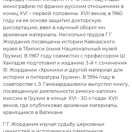
монографию по франко-русским отношениям в
Новая история
конец XVI – первой половины XVII веков, в 1960
Новейшая история
году на ее основе защитил докторскую
диссертацию, ввел в научный оборот мн.
Нумизматика
архивные материалы. Несколько трудов Г.Г.
Жордания посвящены истории Кавказского
Образование
музея в Тбилиси (ныне Национальный музей
Грузии). В 1967 году совместно с профессором Ш.
Общественные объединения и организации
Хантадзе подготовил к изданию 3-й т. сочинения
Ф. Жордании «Хроники и другой материал для
Политическая история
истории и литературы Грузии». В 1994 году в
соавторстве с З. Гамезардашвили выпустил книгу,
Революции и народные движения
посвященную деятельности римско-католич.
Религия и церковь
миссии в Грузии в конце XVI - 30-х годах XVII
веков, где опубликовал архивные материалы,
Россия
хранящиеся в Ватикане.
Северная Америка
Г.Г. Жордания изучал судьбу церковных
ценностей и исторических памятников,