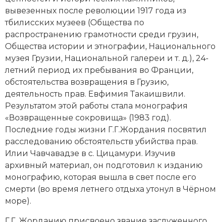
Социально-экономическая история
вывезенных после
революции 1917 г
ода из
тбилисских музеев (Общества по
Специальные исторические дисциплины
распространению грамотности среди грузин,
Общества истории и этнографии, Национального
СССР
музея Грузии, Национальной галереи и т. д.), 24-
летний период их пребывания во Франции,
Южная Америка
обстоятельства возвращения в Грузию,
деятельность прав. Евфимия Такаишвили.
Результатом этой работы стала монография
«Возвращенные сокровища» (1983 год).
Последние годы жизни Г.Г.Жордания посвятил
расследованию обстоятельств убийства прав.
Илии Чавчавадзе в с. Цицамури. Изучив
архивный материал, он подготовил к изданию
монографию, которая вышла в свет после его
смерти (во время летнего отдыха утонул в Чёрном
море).
Г.Г. Жорданию присвоено звание заслуженного