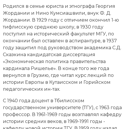
Новейшая история
Генеалогия, геральдика
Родился в семье юриста и этнографа Георгия
Жордании и Нино Кумсиашвили, внук Ф. Д.
Государство и право
Жордании. В 1929 году с отличием окончил 1-ю
тифлисскую среднюю школу, в 1930 году
Европа
поступил на исторический факультет МГУ, по
Империи
окончании был оставлен в аспирантуре, в 1937
году защитил под руководством академика С.Д.
Историческая география и топонимика
Сказкина кандидатская диссертация
«Экономическая политика правительства
История материальной и духовной культуры
кардинала Ришелье». В конце того же года
вернулся в Грузию, где читал курс лекций по
История международных отношений
истории Европы в Кутаисском и Горийском
педагогических ин-тах.
История, философия, теория и методология
исторического знания
С 1940 года доцент в Тбилисском
государственном университете (ТГУ), с 1963 года
Итория международных отношений
профессор. В 1961-1969 годы возглавлял кафедру
истории средних веков, в 1969-1991 годы -
Латинская Америка
кафедру новой истории ТГУ. В 1959 году издал