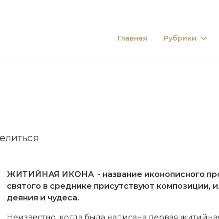
Главная
Рубрики
елиться
ЖИТИЙНАЯ ИКОНА - название
иконописного
пр
святого в среднике присутствуют композиции,
деяния и чудеса.
Неизвестно, когда была написана первая житийна