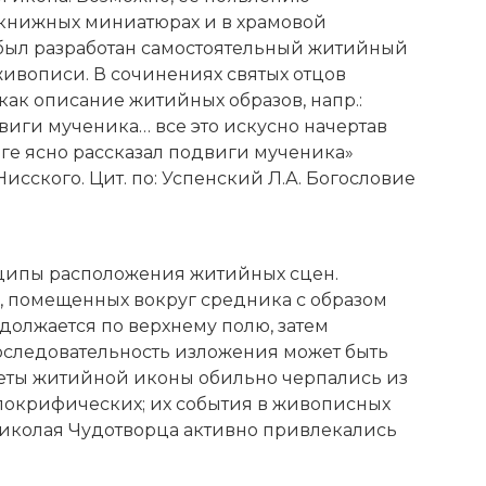
книжных миниатюрах и в храмовой
был разработан самостоятельный житийный
живописи. В сочинениях святых отцов
как описание житийных образов, напр.:
виги мученика… все это искусно начертав
иге ясно рассказал подвиги мученика»
Нисского. Цит. по: Успенский Л.А. Богословие
нципы расположения житийных сцен.
, помещенных вокруг средника с образом
одолжается по верхнему полю, затем
последовательность изложения может быть
южеты житийной иконы обильно черпались из
апокрифических; их события в живописных
иколая Чудотворца
активно привлекались