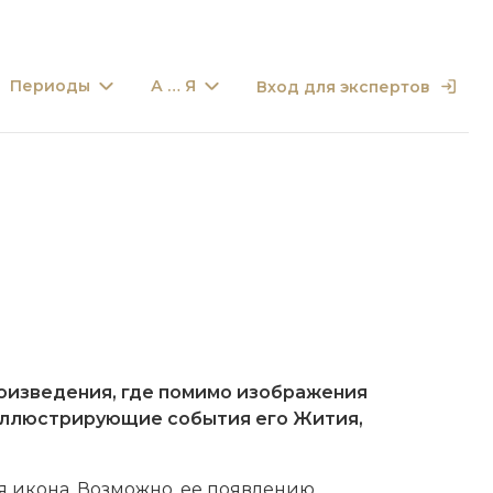
Периоды
А … Я
Вход для экспертов
оизведения, где помимо изображения
 иллюстрирующие события его
Жития
,
я икона. Возможно, ее появлению