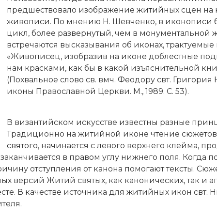
предшествовало изображение житийных сцен на 
живописи. По мнению Н. Шевченко, в иконописи 
цикл, более развернутый, чем в монументальной 
встречаются высказывания об иконах, трактуемые 
«
Живописец
, изобразив на иконе доблестные под
нам красками, как бы в какой изъяснительной кн
(Похвальное слово св. вмч. Феодору свт. Григория 
иконы Православной Церкви. М., 1989. С. 53).
В византийском искусстве известны разные при
Традиционно на житийной иконе чтение сюжетов
святого, начинается с левого верхнего клейма, пр
 заканчивается в правом углу нижнего поля. Когда 
ричину отступления от канона помогают тексты. С
ных версий Житий святых, как канонических, так и 
сте. В качестве источника для житийных икон свт.
Н
теля.