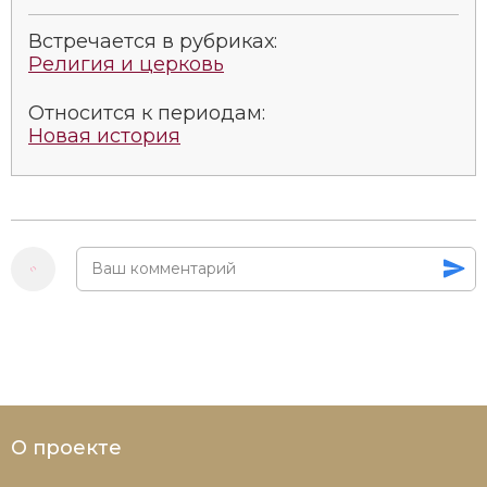
Новая история
Встречается в рубриках:
Религия и церковь
Новейшая история
Относится к периодам:
Нумизматика
Новая история
Образование
Общественные объединения и организации
Политическая история
Революции и народные движения
Религия и церковь
Россия
О проекте
Северная Америка