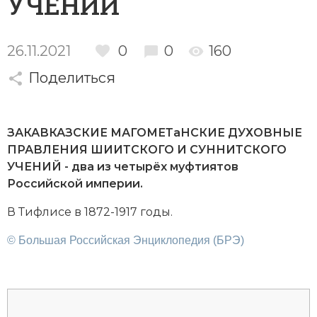
УЧЕНИЙ
Новейшая история
Генеалогия, геральдика
Государство и право
26.11.2021
0
0
160
Европа
Поделиться
Империи
Историческая география и топонимика
ЗАКАВКАЗСКИЕ МАГОМЕТаНСКИЕ ДУХОВНЫЕ
ПРАВЛЕНИЯ ШИИТСКОГО И СУННИТСКОГО
История материальной и духовной культуры
УЧЕНИЙ - два из че­ты­рёх
муф­тия­тов
Российской им­пе­рии.
История международных отношений
В Тиф­ли­се в 1872-1917 годы.
История, философия, теория и методология
исторического знания
© Большая Российская Энциклопедия (БРЭ)
Итория международных отношений
Латинская Америка