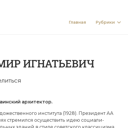
Главная
Рубрики
МИР ИГНАТЬЕВИЧ
елиться
нский архитектор.
­дожественного института (1928). Пре­зи­дент АА
­ях
стре­мил­ся осу­ще­ст­вить идею со­циа­ли­
­таль­ных зда­ний в сти­ле советского
клас­си­циз­ма
.