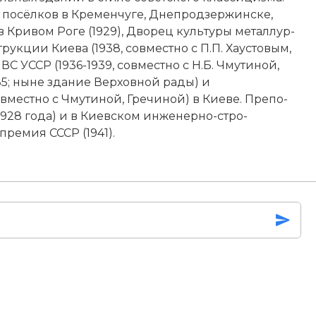
 по­сёл­ков в Кре­мен­чу­ге, Днеп­ро­дзер­жин­ске,
 Кри­вом Ро­ге (1929), Дво­рец куль­ту­ры ме­тал­лур­
т­рук­ции Кие­ва (1938, совместно с П.П. Хау­сто­вым,
ма ВС УССР (1936-1939, совместно с Н.Б. Чму­ти­ной,
985; ны­не зда­ние Вер­хов­ной ра­ды) и
овместно с Чму­ти­ной, Гре­чи­ной) в Кие­ве. Пре­по­
 1928 года) и в Ки­ев­ском инженерно-стро­
премия СССР (1941).