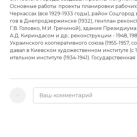
Основные ра­бо­ты: про­ек­ты пла­ни­ров­ки ра­бо­чих
Чер­кас­сах (все 1929-1933 годы), район Соц­го­род в
гов в Днеп­ро­дзер­жин­ске (1932), ген­план ре­кон­с
Г.В. Го­лов­ко, М.И. Гре­чи­ной), зда­ния Пре­зи­диу­
А.Д. Ки­рин­да­сом и др.; ре­кон­ст­рук­ции - 1948, 1
Украинского коо­пе­ра­тив­но­го сою­за (1955-1957, с
да­вал в Ки­ев­ском ху­дожественном институте (с
ительном институте (1934-1941). Государственная 