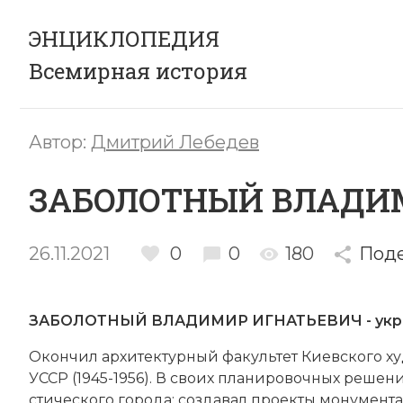
ЭНЦИКЛОПЕДИЯ
Всемирная история
Автор:
Дмитрий Лебедев
ЗАБОЛОТНЫЙ ВЛАДИ
26.11.2021
0
0
180
Под
ЗАБОЛОТНЫЙ ВЛАДИМИР ИГНАТЬЕВИЧ - украи
Окон­чил ар­хитектурный факультет Ки­ев­ско­го ху
УССР (1945-1956). В сво­их
пла­ни­ро­воч­ных ре­ше­ни
стического го­ро­да; со­з­да­вал про­ек­ты мо­ну­мен