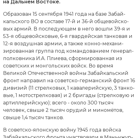
Новейшая история
на Дальнем Востоке.
Генеалогия, геральдика
Об­ра­зо­ван 15 сентября 1941 года на ба­зе За­бай­
Государство и право
каль­ско­го ВО в со­ста­ве 17-й и 36-й об­ще­вой­ско­
вых ар­мий. В по­сле­дую­щем в не­го во­шли 39-я и
Европа
53-я об­ще­вой­ско­вые, 6-я гвардейская тан­ко­вая и
Империи
12-я воздушная ар­мии, а так­же кон­но-ме­ха­ни­
зированная груп­па под ко­мандованием генерал-
Историческая география и топонимика
полковника И.А. Плие­ва, сфор­ми­ро­ван­ная из
советских и монгольских войск. Во вре­мя
История материальной и духовной культуры
Великой Отечественной вой­ны
Забайкальский
фронт на­пра­вил на советско-германский фронт 16
История международных отношений
ди­ви­зий (11 стрелковых, 1 кавалерийскую, 3 тан­ко­
вые, 1 мо­то­стрел­ко­вая) и 2 бри­га­ды (стрелковую и
История, философия, теория и методология
артиллерийскую); все­го - около 300 тысяч
исторического знания
человек, свыше 2 тысяч ору­дий и ми­но­мё­тов,
свыше 1,4 тысяч тан­ков.
Итория международных отношений
В
советско-японскую вой­ну 1945 года
вой­ска
Латинская Америка
Забайкальского фронта уча­ст­во­ва­ли в Мань­чжур­