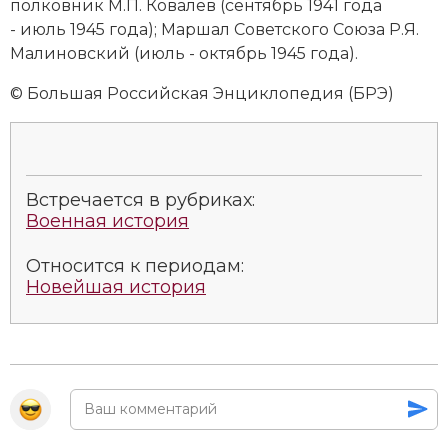
полковник М.П. Ко­ва­лёв (сентябрь 1941 года
Социально-экономическая история
- июль 1945 года);
Мар­шал Советского Сою­за Р.Я.
Ма­ли­нов­ский
(июль - октябрь 1945 года).
Специальные исторические дисциплины
© Большая Российская Энциклопедия (БРЭ)
СССР
Южная Америка
Встречается в рубриках:
Военная история
Относится к периодам:
Новейшая история