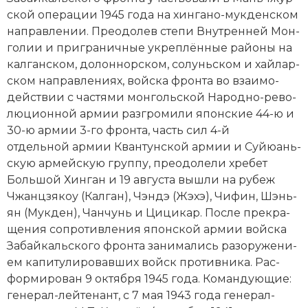
ской опе­ра­ции 1945 года на хин­га­но-мук­ден­ском
Новая история
на­прав­ле­нии. Пре­одо­лев сте­пи Внутренней Мон­
Новейшая история
го­лии и при­гра­нич­ные ук­ре­п­лён­ные рай­оны на
кал­ган­ском, до­лон­нор­ском, со­лунь­ском и хай­лар­
Нумизматика
ском на­прав­ле­ни­ях, вой­ска фрон­та во взаи­мо­
дей­ст­вии с час­тя­ми монгольской Народно-ре­во­
Образование
люционной ар­мии раз­гро­ми­ли япон­ские 44-ю и
30-ю ар­мии 3-го фрон­та, часть сил 4-й
Общественные объединения и организации
отдельной ар­мии Кван­тун­ской ар­мии и Суй­юань­
скую ар­мей­скую груп­пу, пре­одо­ле­ли хре­бет
Политическая история
Боль­шой Хин­ган и 19 августа вы­шли на ру­беж
Чжанц­зя­коу (Кал­ган), Чэн­дэ (Жэ­хэ), Чи­фин, Шэнь­
Революции и народные движения
ян (Мук­ден), Чан­чунь и Ци­ци­кар. По­сле пре­кра­
Религия и церковь
ще­ния со­про­тив­ле­ния японской ар­мии вой­ска
Забайкальского фронта за­ни­ма­лись ра­зо­ру­же­ни­
Россия
ем ка­пи­ту­ли­ро­вав­ших войск про­тив­ни­ка. Рас­
фор­ми­ро­ван 9 октября 1945 года. Ко­ман­дую­щие:
Северная Америка
генерал-лейтенант, с 7 мая 1943 года генерал-