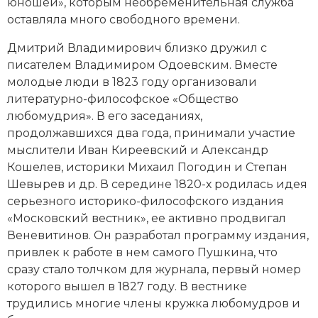
юношей», которым необременительная служба
Социально-экономическая история
оставляла много свободного времени.
Специальные исторические дисциплины
Дмитрий Владимирович близко дружил с
писателем
Владимиром Одоевским
. Вместе
СССР
молодые люди в 1823 году организовали
литературно-философское
«Общество
Южная Америка
любомудрия»
. В его заседаниях,
продолжавшихся два года, принимали участие
мыслители
Иван Киреевский
и
Александр
Кошелев
, историки
Михаил Погодин
и
Степан
Шевырев
и др. В середине 1820-х родилась идея
серьезного историко-философского издания
«Московский вестник», ее активно продвигал
Веневитинов. Он разработал программу издания,
привлек к работе в нем самого Пушкина, что
сразу стало толчком для журнала, первый номер
которого вышел в 1827 году. В вестнике
трудились многие члены кружка любомудров и