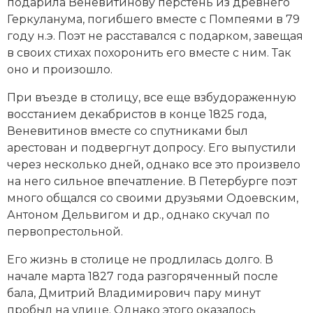
подарила Веневитинову перстень из древнего
Геркуланума, погибшего вместе с Помпеями в 79
году н.э. Поэт не расставался с подарком, завещая
в своих стихах похоронить его вместе с ним. Так
оно и произошло.
При въезде в столицу, все еще взбудораженную
восстанием декабристов в конце 1825 года,
Веневитинов вместе со спутниками был
арестован и подвергнут допросу. Его выпустили
через несколько дней, однако все это произвело
на него сильное впечатление. В Петербурге поэт
много общался со своими друзьями Одоевским,
Антоном Дельвигом
и др., однако скучал по
первопрестольной.
Его жизнь в столице не продлилась долго. В
начале марта 1827 года разгоряченный после
бала, Дмитрий Владимирович пару минут
пробыл на улице. Однако этого оказалось