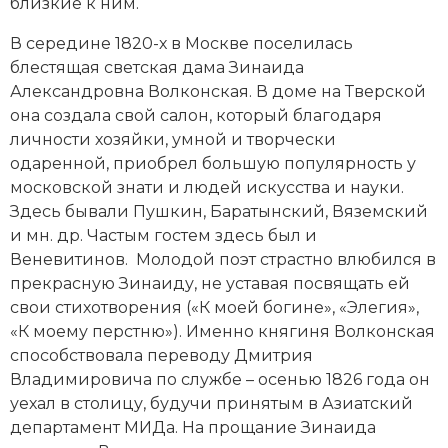
близкие к ним.
В середине 1820-х в Москве поселилась
блестящая светская дама
Зинаида
Александровна Волконская
. В доме на Тверской
она создала свой салон, который благодаря
личности хозяйки, умной и творчески
одаренной, приобрел большую популярность у
московской знати и людей искусства и науки.
Здесь бывали Пушкин, Баратынский,
Вяземский
и мн. др. Частым гостем здесь был и
Веневитинов. Молодой поэт страстно влюбился в
прекрасную Зинаиду, не уставая посвящать ей
свои стихотворения («К моей богине», «Элегия»,
«К моему перстню»). Именно княгиня Волконская
способствовала переводу Дмитрия
Владимировича по службе – осенью 1826 года он
уехал в столицу, будучи принятым в Азиатский
департамент МИДа. На прощание Зинаида