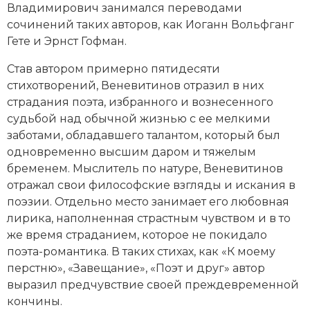
Владимирович занимался переводами
сочинений таких авторов, как
Иоганн Вольфганг
Гете
и
Эрнст Гофман
.
Став автором примерно пятидесяти
стихотворений, Веневитинов отразил в них
страдания поэта, избранного и вознесенного
судьбой над обычной жизнью с ее мелкими
заботами, обладавшего талантом, который был
одновременно высшим даром и тяжелым
бременем. Мыслитель по натуре, Веневитинов
отражал свои философские взгляды и искания в
поэзии. Отдельно место занимает его любовная
лирика, наполненная страстным чувством и в то
же время страданием, которое не покидало
поэта-романтика. В таких стихах, как «К моему
перстню», «Завещание», «Поэт и друг» автор
выразил предчувствие своей преждевременной
кончины.