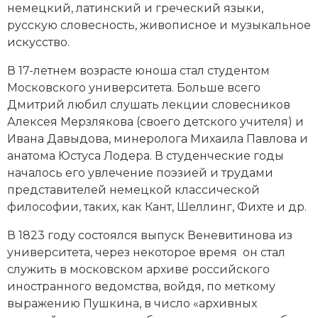
немецкий, латинский и греческий языки,
Новая история
русскую словесность, живописное и музыкальное
искусство.
Новейшая история
В 17-летнем возрасте юноша стал студентом
Нумизматика
Московского университета
. Больше всего
Дмитрий любил слушать лекции словесников
Образование
Алексея Мерзлякова (своего детского учителя) и
Ивана Давыдова, минеролога Михаила Павлова и
Общественные объединения и организации
анатома Юстуса Лодера. В студенческие годы
Политическая история
началось его увлечение поэзией и трудами
представителей немецкой классической
Революции и народные движения
философии, таких, как
Кант
, Шеллинг, Фихте и др.
Религия и церковь
В 1823 году состоялся выпуск Веневитинова из
университета, через некоторое время он стал
Россия
служить в московском архиве российского
иностранного ведомства, войдя, по меткому
Северная Америка
выражению Пушкина, в число «архивных