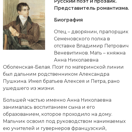
Новейшая история
Русский поэт и прозаик.
Генеалогия, геральдика
Представитель романтизма.
Государство и право
Биография
Европа
Отец – дворянин, прапорщик
Семеновского полка
в
Империи
отставке Владимир Петрович
Веневитинов. Мать – княжна
Историческая география и топонимика
Анна Николаевна
История материальной и духовной культуры
Оболенская-Белая. Поэт по материнской линии
был дальним родственником
Александра
История международных отношений
Пушкина
. Имел братьев Алексея и Петра, рано
ушедшего из жизни.
История, философия, теория и методология
исторического знания
Большей частью именно Анна Николаевна
занималась воспитанием сына и его
Итория международных отношений
образованием, которое проходило на дому.
Мальчик освоил под руководством нанимаемых
Латинская Америка
ею учителей и гувернеров французский,