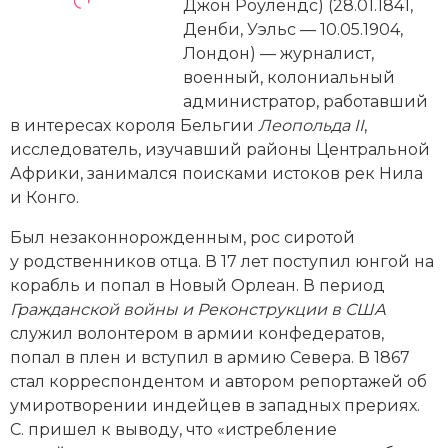
Новейшая история
Джон Роулендс) (28.01.1841,
Генеалогия, геральдика
Денби, Уэльс — 10.05.1904,
Государство и право
Лондон) — журналист,
военный, колониальный
Европа
администратор, работавший
в интересах короля Бельгии
Леопольда II
,
Империи
исследователь, изучавший районы Центральной
Африки, занимался поисками истоков рек Нила
Историческая география и топонимика
и Конго.
История материальной и духовной культуры
Был незаконнорожденным, рос сиротой
у родственников отца. В 17 лет поступил юнгой на
История международных отношений
корабль и попал в Новый Орлеан. В период
Гражданской вой­ны и Реконструкции в США
История, философия, теория и методология
служил волонтером в армии конфедератов,
исторического знания
попал в плен и вступил в армию Севера. В 1867
стал корреспондентом и автором репортажей об
Итория международных отношений
умиротворении индейцев в западных прериях.
Латинская Америка
С. пришел к выводу, что «истребление