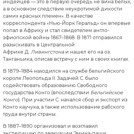
индейцев — это в первую очередь не вина белых,
Новая история
а в основном следствие неукротимой дикости
самих красных племен». В качестве
Новейшая история
корреспондента «Нью-Йорк Геральд» он впервые
попал в Африку и стал свидетелем англо-
Нумизматика
эфиопской вой­ны 1867–1868. B 1871 отправился
разыскивать в Центральной
Образование
Африке Д.
Ливингстона
и нашел его на оз.
Танганьика, описав встречу с ним в своих книгах.
Общественные объединения и организации
В 1879–1884 находился на службе бельгийского
Политическая история
короля Леопольда II. Задачей С. было
содействовать образованию Свободного
Революции и народные движения
государства Конго (впоследствии
Бельгийское
Религия и церковь
Конго
). При участии С. начался сбор и экспорт из
Конго каучука, а также использование рабского
Россия
труда внутри страны.
Северная Америка
В 1887–1890 организовал и возглавил
экспедицию по эвакуации Эмина-паши,