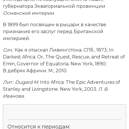
Социально-экономическая история
губернатора Экваториальной провинции
Османской империи
.
Специальные исторические дисциплины
В 1899 был посвящен в рыцари в качестве
СССР
признания его заслуг перед Британской
империей.
Южная Америка
Соч.
: Как я отыскал Ливингстона. СПб., 1873; In
Darkest Africa; Or, The Quest, Rescue, and Retreat of
Emin, Governor of Equatoria. New York, 1890;
В дебрях Африки. М., 2010.
Лит
.:
Dugard M.
Into Africa: The Epic Adventures of
Stanley and Livingstone. New York, 2003.
Л. В.
Иванова.
Относится к периодам: