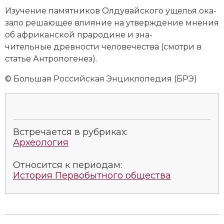
Изу­че­ние па­мят­ни­ков Олдувайского ущелья ока­
за­ло ре­шаю­щее влия­ние на ут­вер­жде­ние мне­ния
об африканской пра­ро­ди­не и зна­
чительные древ­но­сти че­ло­ве­че­ст­ва (смотри в
статье
Ан­тро­по­ге­нез
).
© Большая Российская Энциклопедия (БРЭ)
Встречается в рубриках:
Археология
Относится к периодам:
История Первобытного общества