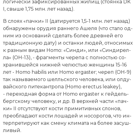
ло­ги­че­ски за­фик­си­ро­ван­ных жи­лищ (сто­ян­ка DK
Социально-экономическая история
I, свыше 1,75 млн. лет на­зад).
Специальные исторические дисциплины
В сло­ях «пач­ки» II (да­ти­ру­ет­ся 1,5-1 млн. лет на­зад)
об­на­ру­же­ны ору­дия ран­не­го Аше­ля (что ста­ло од­
СССР
ним из ос­но­ва­ний сде­лать бо­лее древ­ней его
тра­диционную да­ту) и ос­тан­ки лю­дей, от­но­си­мых
Южная Америка
к раз­ным ви­дам Homo: «Син­ди», или «Син­ди­рел­
ла» (OH-13), - фраг­мен­ты че­ре­па с пол­но­стью со­
хра­нив­шей­ся ниж­ней че­лю­стью жен­щи­ны 15-16
лет - Homo habilis или Homo ergaster; че­реп (ОН-9)
так называемого шелль­ско­го че­ло­ве­ка, или ол­ду­
вай­ско­го пи­те­кан­тро­па (Homo erectus lea­key),
- пе­ре­ход­ная фор­ма от Homo er­gas­ter к гей­дель­
берг­ско­му че­ло­ве­ку, и др. В верх­ней час­ти «пач­
ки» II от­сут­ст­ву­ют кос­ти при­ми­тив­ных сло­нов,
пре­об­ла­да­ют кос­ти ло­ша­дей и но­со­ро­гов, что ин­
тер­пре­ти­ру­ют как сме­ну кли­ма­та на бо­лее за­суш­
ли­вый.