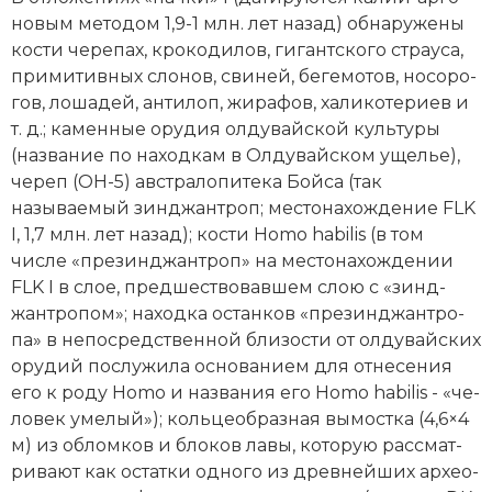
но­вым ме­то­дом 1,9-1 млн. лет на­зад) об­на­ру­же­ны
Новая история
кос­ти че­ре­пах, кро­ко­ди­лов, ги­гант­ско­го страу­са,
Новейшая история
при­ми­тив­ных сло­нов, сви­ней, бе­ге­мо­тов, но­со­ро­
гов, ло­ша­дей, ан­ти­лоп, жи­ра­фов, ха­ли­ко­те­ри­ев и
Нумизматика
т. д.; ка­мен­ные ору­дия ол­ду­вай­ской куль­ту­ры
(название по на­ход­кам в Олдувайском ущелье),
Образование
че­реп (OH-5) ав­ст­ра­ло­пи­те­ка Бой­са (так
называемый зинд­жан­троп; ме­сто­на­хо­ж­де­ние FLK
Общественные объединения и организации
I, 1,7 млн. лет на­зад); кос­ти Homo habilis (в том
числе «пре­зинд­жан­троп» на ме­сто­на­хо­ж­де­нии
Политическая история
FLK I в слое, пред­ше­ство­вав­шем слою с «зинд­
жан­тро­пом»; на­ход­ка ос­тан­ков «пре­зинд­жан­тро­
Революции и народные движения
па» в не­по­средственной бли­зо­сти от ол­ду­вай­ских
Религия и церковь
ору­дий по­слу­жи­ла ос­но­ва­ни­ем для от­не­се­ния
его к ро­ду Homo и на­зва­ния его Homo habilis - «че­
Россия
ло­век уме­лый»); коль­це­об­раз­ная вы­мос­тка (4,6×4
м) из об­лом­ков и бло­ков ла­вы, ко­то­рую рас­смат­
Северная Америка
ри­ва­ют как ос­тат­ки од­но­го из древ­ней­ших ар­хео­