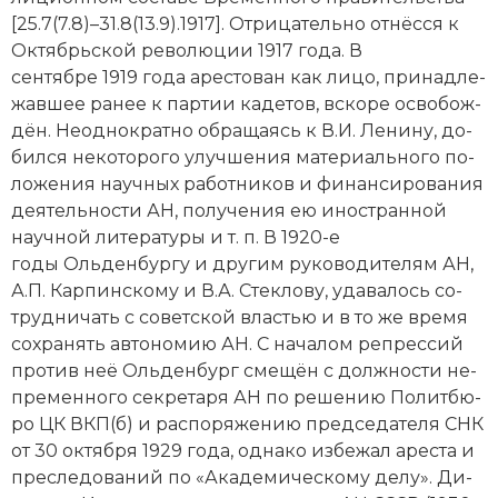
[25.7(7.8)–31.8(13.9).1917]. От­ри­ца­тель­но отнёсся к
Октябрьской ре­во­лю­ции 1917 года. В
сентябре 1919 года аре­сто­ван как ли­цо, при­над­ле­
жав­шее ра­нее к пар­тии ка­де­тов, вско­ре ос­во­бо­ж­
дён. Не­од­но­крат­но об­ра­щаясь к В.И. Ле­ни­ну, до­
бил­ся не­ко­то­ро­го улуч­ше­ния ма­те­ри­аль­но­го по­
ло­же­ния на­учных ра­бот­ни­ков и фи­нан­си­ро­ва­ния
дея­тель­но­сти АН, по­лу­че­ния ею иностранной
научной литературы и т. п. В 1920-е
годы Ольденбургу и другим ру­ко­во­ди­те­лям АН,
А.П. Кар­пин­ско­му и В.А. Стек­ло­ву, уда­ва­лось со­
труд­ни­чать с советской вла­стью и в то же вре­мя
со­хра­нять ав­то­но­мию АН. С на­ча­лом ре­прес­сий
про­тив неё Ольденбург сме­щён с долж­но­сти не­
пре­мен­но­го сек­ре­та­ря АН по ре­ше­нию По­лит­бю­
ро ЦК ВКП(б) и рас­по­ря­же­нию председателя СНК
от 30 октября 1929 года, од­на­ко из­бе­жал аре­ста и
пре­сле­до­ва­ний по «Ака­де­ми­че­ско­му де­лу». Ди­