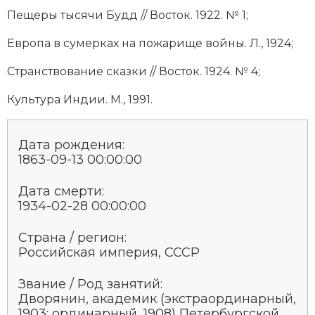
Пе­ще­ры ты­ся­чи Будд // Вос­ток. 1922. № 1;
Ев­ро­па в су­мер­ках на по­жа­ри­ще вой­ны. Л., 1924;
Стран­ст­во­ва­ние сказ­ки // Вос­ток. 1924. № 4;
Куль­ту­ра Ин­дии. М., 1991.
Дата рождения:
1863-09-13 00:00:00
Дата смерти:
1934-02-28 00:00:00
Страна / регион:
Российская империя, СССР
Звание / Род занятий:
Дворянин, академик (эк­стра­ор­ди­нар­ный,
1903; ор­ди­нар­ный, 1908) Пе­тербургской