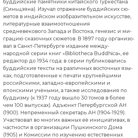
буд­дий­ские па­мят­ни­ки китайского Тур­ке­ста­на
Новая история
(Синь­цзя­на). Изу­чал от­ра­же­ние буд­дий­ских сю­
же­тов в индийском изо­бра­зительном искусстве,
Новейшая история
литературные взаи­мо­от­но­ше­ния
средневекового За­па­да и Вос­то­ка, ге­не­зис и ми­
Нумизматика
гра­цию ска­зоч­ных сю­же­тов. В 1897 году ор­га­ни­зо­
вал в Санкт-Пе­тер­бур­ге из­да­ние ме­ж­ду­
Образование
народной се­рии книг «Bibliothe­ca Buddhi­ca», её
ре­дак­тор до 1934 года; в се­рии пуб­ли­ко­ва­лись
Общественные объединения и организации
буд­дий­ские тек­сты на различных восточных язы­
Политическая история
ках, под­го­тов­лен­ные к пе­ча­ти круп­ней­ши­ми
российскими, западно-ев­ропейскими и
Революции и народные движения
японскими учё­ны­ми, а так­же ис­сле­до­ва­ния по
буд­диз­му (к 1937 году вы­шло 30 то­мов в бо­лее
Религия и церковь
чем 100 вы­пус­ках). Адъюнкт Пе­тербургской АН
(1900). Не­пре­мен­ный сек­ре­тарь АН (1904-1929).
Россия
Уча­ст­во­вал во мно­гих важ­ных её ини­циа­ти­вах, в
ча­ст­но­сти в ор­га­ни­за­ции
Пуш­кин­ско­го
До­ма
Северная Америка
(1905) и Ко­мис­сии по изу­че­нию ес­те­ст­вен­ных