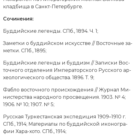
клад­би­ща в Санкт-Пе­тер­бур­ге.
Сочинения:
Буд­дий­ские ле­ген­ды. СПб., 1894. Ч. 1;
За­мет­ки о буд­дий­ском ис­кус­ст­ве // Вос­точ­ные за­
мет­ки. СПб., 1895;
Буд­дий­ские ле­ген­ды и буд­дизм // За­пис­ки Вос­
точ­но­го от­де­ле­ния Им­пе­ра­тор­ско­го Рус­ско­го ар­
хео­ло­ги­че­ско­го об­ще­ст­ва. 1896. Т. 9;
Фаб­ло вос­точ­но­го про­ис­хо­ж­де­ния // Жур­нал Ми­
ни­стер­ст­ва на­род­но­го про­све­ще­ния. 1903. № 4;
1906. № 10; 1907. № 5;
Рус­ская Тур­ке­стан­ская экс­пе­ди­ция 1909–1910 г.
СПб., 1914; Ма­те­риа­лы по буд­дий­ской ико­но­гра­
фии Ха­ра-хо­то. СПб., 1914;