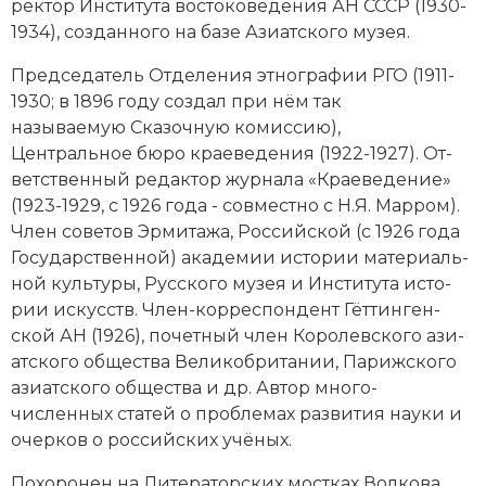
рек­тор Института вос­то­ко­ве­де­ния АН СССР (1930-
1934), соз­дан­но­го на ба­зе Ази­атского му­зея.
Председатель От­де­ле­ния эт­но­гра­фии РГО (1911-
1930; в 1896 году соз­дал при нём так
называемую Ска­зоч­ную ко­мис­сию),
Центральное бю­ро крае­ве­де­ния (1922-1927). От­
ветственный ре­дак­тор журнала «Крае­ве­де­ние»
(1923-1929, с 1926 года - совместно с Н.Я. Мар­ром).
Член со­ве­тов Эр­ми­та­жа, Российской (с 1926 года
Государственной) ака­де­мии ис­то­рии ма­те­ри­аль­
ной куль­ту­ры, Русского му­зея и Института ис­то­
рии ис­кусств. Член-корреспондент Гёт­тин­ген­
ской АН (1926), почетный член Ко­ро­лев­ско­го ази­
атского общества Ве­ли­ко­бри­та­нии, Па­риж­ско­го
ази­атского общества и др. Ав­тор мно­го­
численных ста­тей о про­бле­мах раз­ви­тия нау­ки и
очер­ков о российских учё­ных.
По­хо­ро­нен на Ли­те­ра­тор­ских мос­тках Вол­ко­ва