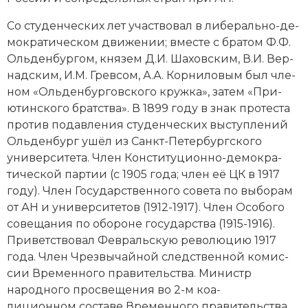
Со сту­денческих лет уча­ст­во­вал в ли­бе­раль­но-де­
мо­кра­тическом дви­же­нии; вме­сте с бра­том Ф.Ф.
Оль­ден­бур­гом, князем Д.И. Ша­хов­ским, В.И. Вер­
над­ским, И.М. Грев­сом, А.А. Кор­ни­ло­вым был чле­
ном «Оль­ден­бур­гов­ско­го круж­ка», за­тем «При­
ютин­ско­го брат­ст­ва». В 1899 году в знак про­тес­та
про­тив по­дав­ле­ния сту­денческих вы­сту­п­ле­ний
Ольденбург ушёл из Санкт-Пе­тербургского
университета. Член Кон­сти­ту­ци­он­но-де­мо­кра­
тической пар­тии (с 1905 года; член её ЦК в 1917
году). Член Государственного со­ве­та по вы­бо­рам
от АН и уни­вер­си­те­тов (1912-1917). Член Осо­бо­го
со­ве­ща­ния по обо­ро­не го­су­дар­ст­ва (1915-1916).
При­вет­ст­во­вал Февральскую ре­во­лю­цию 1917
года. Член Чрез­вы­чай­ной след­ст­вен­ной ко­мис­
сии Вре­мен­но­го пра­ви­тель­ст­ва. Министр
народного про­све­ще­ния во 2-м коа­
лиционном со­ста­ве Временного пра­ви­тель­ст­ва