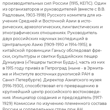
про­из­во­ди­тель­ных сил Рос­сии (1915, КЕПС). Один
Социально-экономическая история
из организаторов и руководителей (вместе с В.В.
Специальные исторические дисциплины
Радловым, 1903-1918) Русского комитета для из­
уче­ния Сред­ней и Восточной Азии в ис­то­
СССР
рических, ар­хео­ло­гических, ли­нг­ви­стических и
эт­но­гра­фических от­но­ше­ни­ях. Ру­ко­во­ди­тель
Южная Америка
двух российских на­учных экс­пе­ди­ций в
Центральную Азию (1909-1910 и 1914-1915); в
китайской провинции Гань­су об­сле­до­вал фре­
ски, скульп­ту­ры и свит­ки буд­дий­ских пе­щер
Дуньхуа­на («Пе­ще­ры ты­ся­чи Будд»), часть из них
в 1915 году при­вёз в Пет­ро­град (ны­не - в Эр­ми­та­
же и Институте восточных ру­ко­пи­сей РАН в
Санкт-Пе­тер­бур­ге). Ди­рек­тор Ази­ат­ско­го му­зея
(1916-1930), спо­соб­ст­во­вал его пре­вра­ще­нию в
круп­ней­ший центр российского вос­то­ко­ве­де­
ния. Ини­циа­тор соз­да­ния и пред­се­да­тель (1917-
1929) Ко­мис­сии по из­уче­нию пле­мен­но­го со­ста­ва
Рос­сии и со­предель­ных стран при АН.