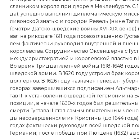
слан­ни­ком ко­ро­ля при дво­ре в Мек­лен­бур­ге. С
да), ус­пеш­но вы­пол­нил ди­пло­ма­тическую мис­си
ли­вон­ской зна­тью и городом Ре­вель (ны­не Тал­л
(смотри Дат­ско-швед­ские вой­ны XVI-XIX веков) 
вал на рик­сда­ге 1611 года про­воз­гла­ше­нию Гус­та­
лём фак­ти­че­ски ру­ко­во­дил внутренней и внеш­н
ко­ро­лев­ст­ва. Со­труд­ни­че­ст­во Оксеншерна с
Гус­
ме­ж­ду ари­сто­кра­ти­ей и ко­ро­лев­ской вла­стью
Во вре­мя Три­дца­ти­лет­ней вой­ны 1618-1648 годов
шведской ар­мии. В 1620 году уст­ро­ил брак ко­ро­л
цол­лер­нов. В 1626 году на­зна­чен генерал-гу­бер­на
го­во­рах, за­вер­шив­ших­ся под­пи­са­ни­ем Альт­мар
тав II, к ус­та­нов­ле­нию шведской ге­ге­мо­нии на
по­зи­ции, в начале 1630-х годов был ре­ши­тель­н
смер­ти Гус­та­ва II стал са­мым влия­тель­ным чле­ном
ды не­со­вер­шен­но­ле­тия Кри­сти­ны (до 1644 года), 
годах фак­ти­че­ски ру­ко­во­дил всей шведской по
Гер­ма­нии; по­сле по­бе­ды при Лют­це­не (1632) вы­с