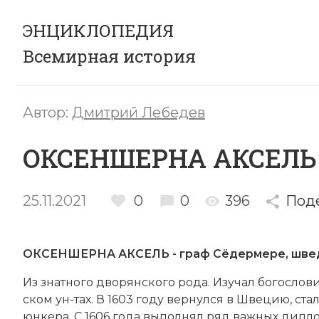
ЭНЦИКЛОПЕДИЯ
Всемирная история
Автор:
Дмитрий Лебедев
ОКСЕНШЕРНА АКСЕЛЬ
25.11.2021
0
0
396
Под
ОКСЕНШЕРНА АКСЕЛЬ - граф Сёдермере, шведс
Из знат­но­го
дво­рян­ско­го
ро­да. Изу­чал бо­го­сло­
ском ун-тах. В 1603 году вер­нул­ся в Шве­цию, стал
юн­ке­ра. С 1606 года вы­пол­нял ряд важ­ных ди­пло