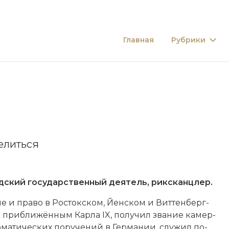
Главная
Рубрики
елиться
кий государственный деятель, риксканцлер.
вие и пра­во в Рос­ток­ском, Йен­ском и Вит­тен­берг­
 при­бли­жён­ным Кар­ла IX, по­лу­чил зва­ние ка­мер-
­ма­тических по­ру­че­ний в Гер­ма­нии, слу­жил по­