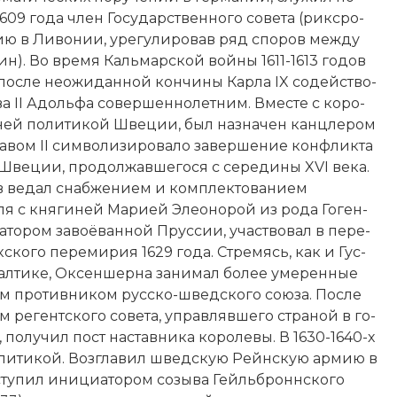
 1609 года член Государственного со­ве­та (рик­сро­
ю в Ли­во­нии, уре­гу­ли­ро­вав ряд спо­ров ме­ж­ду
ин). Во вре­мя Каль­мар­ской вой­ны 1611-1613 годов
по­сле не­ожи­дан­ной кон­чи­ны
Кар­ла IX
со­дей­ст­во­
ва II Адоль­фа со­вер­шен­но­лет­ним. Вме­сте с ко­ро­
ей по­ли­ти­кой Шве­ции, был на­зна­чен канц­ле­ром
та­вом II
сим­во­ли­зи­ро­ва­ло за­вер­ше­ние кон­флик­та
 в Шве­ции, про­дол­жав­ше­го­ся с середины XVI века.
 ве­дал снаб­же­ни­ем и ком­плек­то­ва­ни­ем
я с княгиней Ма­ри­ей Эле­о­но­рой из ро­да Го­ген­
­то­ром за­воё­ван­ной Прус­сии, уча­ст­во­вал в пе­ре­
к­ско­го пе­ре­ми­рия 1629 года. Стре­мясь, как и Гус­
 Бал­ти­ке, Оксеншерна за­ни­мал бо­лее уме­рен­ные
ым про­тив­ни­ком русско-шведского сою­за. По­сле
 ре­гент­ско­го со­ве­та, управ­ляв­ше­го стра­ной в го­
по­лу­чил пост на­став­ни­ка ко­ро­ле­вы. В 1630-1640-х
­ли­ти­кой. Воз­гла­вил шведскую Рейн­скую ар­мию в
ту­пил ини­циа­то­ром со­зы­ва Гей­льб­ронн­ско­го