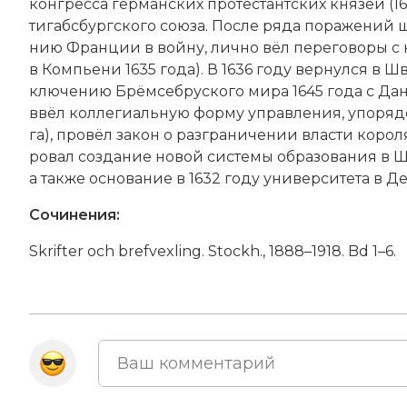
кон­грес­са германских про­тес­тант­ских кня­зей (163
ти­габс­бург­ско­го сою­за. По­сле ря­да по­ра­же­ний
нию Фран­ции в вой­ну, лич­но вёл пе­ре­го­во­ры с 
в Ком­пь­е­ни 1635 года). В 1636 году вер­нул­ся в Шв
клю­че­нию Брём­се­бру­ско­го ми­ра 1645 года с Д
ввёл кол­ле­ги­аль­ную фор­му управ­ле­ния, упо­ря­до
га), про­вёл за­кон о раз­гра­ни­че­нии вла­сти ко­ро
ро­вал соз­да­ние но­вой сис­те­мы об­ра­зо­ва­ния в
а так­же ос­но­ва­ние в 1632 году университета в Дер
Сочинения:
Skrifter och brefvexling. Stockh., 1888–1918. Bd 1–6.