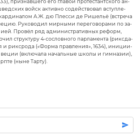
3), при­знав­ше­го его гла­вой про­тес­тант­ско­го ан­
 шведских войск ак­тив­но со­дей­ст­во­вал всту­п­ле­
кар­ди­на­лом А.Ж. дю Плес­си де Ри­ше­льё (встре­ча
е­цию. Ру­ко­во­дил мир­ны­ми пе­ре­го­во­ра­ми по за­
а­ни­ей. Про­вёл ряд административных ре­форм,
­чил струк­ту­ру 4-со­слов­но­го пар­ла­мен­та (рик­сда­
­ля и рик­сро­да («Фор­ма прав­ле­ния», 1634), ини­ции­
 Шве­ции (вклю­ча­ла на­чаль­ные шко­лы и гим­на­зии),
­пте (ны­не Тар­ту).