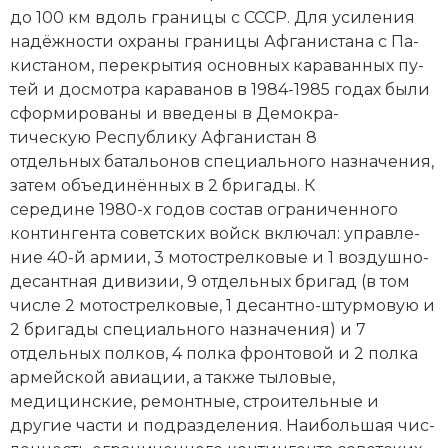
до 100 км вдоль гра­ни­цы с СССР. Для уси­ле­ния
на­дёж­но­сти ох­ра­ны гра­ни­цы Аф­га­ни­ста­на с Па­
ки­ста­ном, пе­ре­кры­тия основных ка­ра­ван­ных пу­
тей и дос­мот­ра ка­ра­ва­нов в 1984-1985 годах бы­ли
сфор­ми­ро­ва­ны и вве­де­ны в Де­мо­кра­
тическую Рес­пуб­ли­ку Аф­га­ни­стан 8
отдельных ба­таль­о­нов специального на­зна­че­ния,
за­тем объ­е­ди­нён­ных в 2 бри­га­ды. К
середине 1980-х годов со­став ограниченного
контингента советских войск вклю­чал: управ­ле­
ние 40-й ар­мии, 3 мо­то­стрел­ко­вые и 1 воз­душ­но-
де­сант­ная ди­ви­зии, 9 отдельных бри­гад (в том
числе 2 мо­то­стрел­ко­вые, 1 де­сант­но-штур­мо­вую и
2 бри­га­ды специального на­зна­че­ния) и 7
отдельных пол­ков, 4 пол­ка фрон­то­вой и 2 пол­ка
ар­мей­ской авиа­ции, а так­же ты­ло­вые,
медицинские, ре­монт­ные, стро­ительные и
другие час­ти и под­раз­де­ле­ния. Наи­боль­шая чис­