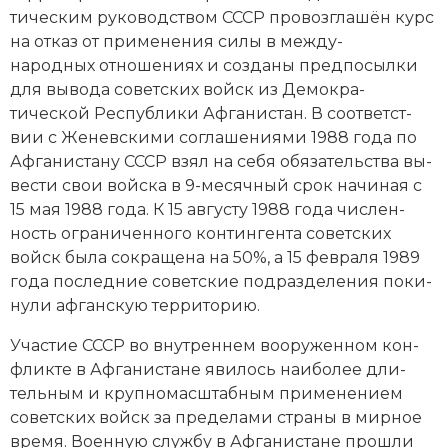
тическим ру­ко­во­дством СССР про­воз­гла­шён курс
на от­каз от при­ме­не­ния си­лы в ме­ж­ду­
народных от­но­ше­ни­ях и соз­да­ны пред­по­сыл­ки
для вы­во­да советских войск из Де­мо­кра­
тической Рес­пуб­ли­ки Аф­га­ни­стан. В со­от­вет­ст­
вии с Же­нев­ски­ми со­гла­ше­ния­ми 1988 года по
Аф­га­ни­ста­ну СССР взял на се­бя обя­за­тель­ст­ва вы­
вес­ти свои вой­ска в 9-ме­сяч­ный срок на­чи­ная с
15 мая 1988 года. К 15 августу 1988 года чис­лен­
ность ограниченного контингента советских
войск бы­ла со­кра­ще­на на 50%, а 15 февраля 1989
года по­след­ние советские под­раз­де­ле­ния по­ки­
ну­ли афганскую тер­ри­то­рию.
Уча­стие СССР во внутреннем воо­руженном кон­
флик­те в Аф­га­ни­ста­не яви­лось наи­бо­лее дли­
тель­ным и круп­но­мас­штаб­ным при­ме­не­ни­ем
советских войск за пре­де­ла­ми стра­ны в мир­ное
вре­мя. Во­енную служ­бу в Аф­га­ни­ста­не про­шли