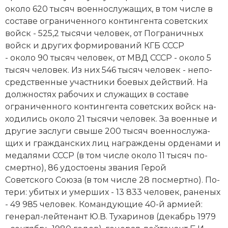
около 620 тысяч во­ен­но­слу­жа­щих, в том числе в
со­ста­ве ограниченного контингента советских
войск - 525,2 тысячи человек, от По­гра­нич­ных
войск и других фор­ми­ро­ва­ний КГБ СССР
- около 90 тысяч человек, от МВД СССР - около 5
тысяч человек. Из них 546 тысяч человек - не­по­
сред­ст­вен­ные уча­ст­ни­ки бое­вых дей­ст­вий. На
долж­но­стях ра­бо­чих и слу­жа­щих в со­ста­ве
ограниченного контингента советских войск на­
хо­ди­лись около 21 тысячи человек. За во­ен­ные и
другие за­слу­ги свыше 200 тысяч во­ен­но­слу­жа­
щих и гражданских лиц на­гра­ж­де­ны ор­де­на­ми и
ме­да­ля­ми СССР (в том числе около 11 тысяч по­
смерт­но), 86 удо­стое­ны зва­ния
Ге­рой
Советского Сою­за
(в том числе 28 по­смерт­но). По­
те­ри: уби­тых и умер­ших - 13 833 человек, ра­не­ных
- 49 985 человек. Ко­ман­дую­щие 40-й ар­ми­ей:
генерал-лейтенант Ю.В. Ту­ха­ри­нов (декабрь 1979