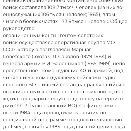
лен­ность ограниченного контингента советских
войск со­став­ля­ла 108,7 тысяч человек (из них во­
ен­но­слу­жа­щих 106 тысяч человек; 1985), в том
числе в бое­вых час­тях - 73,6 тысяч человек. Об­щее
ру­ко­во­дство
ограниченным контингентом советских
войск осу­ще­ст­в­ля­ла опе­ра­тив­ная груп­па МО
СССР, ко­то­рую воз­глав­ля­ли Мар­шал
Советского Сою­за С.Л. Со­ко­лов (1979-1984) и
генерал ар­мии В.И. Ва­рен­ни­ков (1985-1989); не­по­
сред­ст­вен­ное - ко­ман­дую­щие 40-й ар­ми­ей, под­
чи­няв­шиеся ко­ман­дую­ще­му вой­ска­ми Тур­ке­
стан­ско­го ВО. Лич­ный со­став, на­прав­ляв­шийся в
ограниченный контингент советских войск, про­
хо­дил пред­варительную под­го­тов­ку на тер­ри­то­
рии СССР (Тур­ке­стан­ский ВО). С офи­це­ра­ми с
осе­ни 1984 года про­во­ди­лись за­ня­тия по
специальной про­грам­ме про­дол­жи­тель­но­стью
до 1 мес, с октября 1985 года для этой це­ли соз­да­