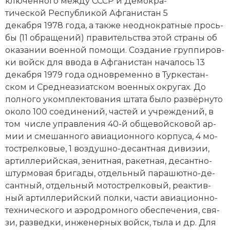
клю­чён­но­го ме­ж­ду СССР и Де­мо­кра­
Новая история
тической Рес­пуб­ли­кой Аф­га­ни­стан 5
декабря 1978 года, а так­же не­од­но­крат­ные прось­
Новейшая история
бы (11 об­ра­ще­ний) пра­ви­тель­ст­ва этой стра­ны об
ока­за­нии во­енной по­мо­щи. Соз­да­ние груп­пи­ров­
Нумизматика
ки войск для вво­да в Аф­га­ни­стан на­ча­лось 13
декабря 1979 года од­но­вре­мен­но в Тур­ке­стан­
Образование
ском и Среднеази­атском во­ен­ных ок­ру­гах. До
пол­но­го уком­плек­то­ва­ния шта­та бы­ло раз­вёр­ну­то
Общественные объединения и организации
около 100 со­еди­не­ний, час­тей и уч­ре­ж­де­ний, в
том числе управ­ле­ния 40-й об­ще­вой­ско­вой ар­
Политическая история
мии и сме­шан­но­го авиационного кор­пу­са, 4 мо­
Революции и народные движения
то­стрел­ко­вые, 1 воз­душ­но-де­сант­ная ди­ви­зии,
артиллерийская, зе­нит­ная, ра­кет­ная, де­сант­но-
Религия и церковь
штур­мо­вая бри­га­ды, отдельный па­ра­шют­но-де­
сант­ный, отдельный мо­то­стрел­ко­вый, ре­ак­тив­
Россия
ный артиллерийский пол­ки, час­ти авиа­ци­он­но-
тех­нического и аэ­ро­дром­но­го обес­пе­че­ния, свя­
Северная Америка
зи, раз­вед­ки, инженерных войск, ты­ла и др. Для