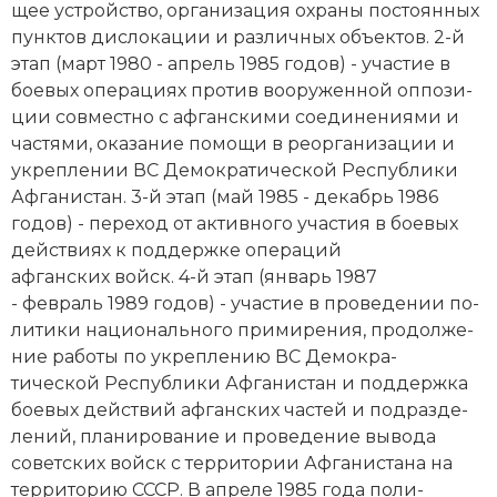
щее уст­рой­ст­во, ор­га­ни­за­ция ох­ра­ны постоянных
пунк­тов дис­ло­ка­ции и различных объ­ек­тов. 2-й
этап (март 1980 - апрель 1985 годов) - уча­стие в
бое­вых опе­ра­ци­ях про­тив воо­руженной оп­по­зи­
ции совместно с афганскими со­еди­не­ния­ми и
час­тя­ми, ока­за­ние по­мо­щи в ре­ор­га­ни­за­ции и
ук­ре­п­ле­нии ВС Де­мо­кра­тической Рес­пуб­ли­ки
Аф­га­ни­стан. 3-й этап (май 1985 - декабрь 1986
годов) - пе­ре­ход от ак­тив­но­го уча­стия в бое­вых
дей­ст­ви­ях к под­держ­ке опе­ра­ций
афганских войск. 4-й этап (январь 1987
- февраль 1989 годов) - уча­стие в про­ве­де­нии по­
ли­ти­ки национального при­ми­ре­ния, про­дол­же­
ние ра­бо­ты по ук­ре­п­ле­нию ВС Де­мо­кра­
тической Рес­пуб­ли­ки Аф­га­ни­стан и под­держ­ка
бое­вых дей­ст­вий афганских час­тей и под­раз­де­
ле­ний, пла­ни­ро­ва­ние и про­ве­де­ние вы­во­да
советских войск с те­рри­то­рии Аф­га­ни­ста­на на
тер­ри­то­рию СССР. В апреле 1985 года по­ли­