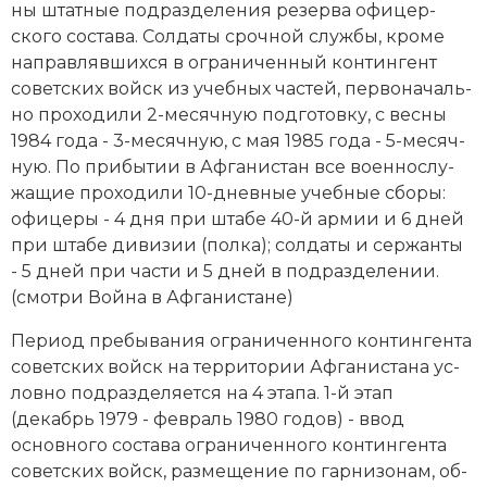
ны штат­ные под­раз­де­ле­ния ре­зер­ва офи­цер­
ского со­ста­ва. Сол­да­ты сроч­ной служ­бы, кро­ме
на­прав­ляв­ших­ся в ограниченный контингент
советских войск из учеб­ных час­тей, пер­во­на­чаль­
но про­хо­ди­ли 2-ме­сяч­ную под­го­тов­ку, с вес­ны
1984 года - 3-ме­сяч­ную, с мая 1985 года - 5-ме­сяч­
ную. По при­бы­тии в Аф­га­ни­стан все во­ен­но­слу­
жа­щие про­хо­ди­ли 10-днев­ные учеб­ные сбо­ры:
офи­це­ры - 4 дня при шта­бе 40-й ар­мии и 6 дней
при шта­бе ди­ви­зии (пол­ка); сол­да­ты и сер­жан­ты
- 5 дней при час­ти и 5 дней в под­раз­де­ле­нии.
(смотри
Война в Афганистане
)
Пе­ри­од пре­бы­ва­ния ограниченного контингента
советских войск на тер­ри­то­рии Аф­га­ни­ста­на ус­
лов­но под­раз­де­ля­ет­ся на 4 эта­па. 1-й этап
(декабрь 1979 - февраль 1980 годов) - ввод
основного со­ста­ва ограниченного контингента
советских войск, раз­ме­ще­ние по гар­ни­зо­нам, об­