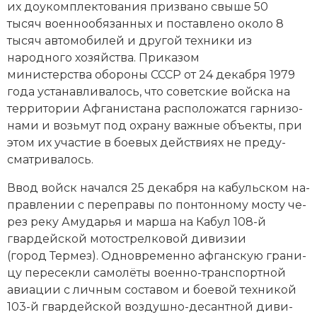
их до­уком­плек­то­ва­ния при­зва­но свыше 50
Социально-экономическая история
тысяч во­ен­но­обя­зан­ных и по­став­ле­но около 8
тысяч ав­то­мо­би­лей и другой тех­ни­ки из
Специальные исторические дисциплины
народного хо­зяй­ст­ва. При­ка­зом
СССР
министерства обо­ро­ны СССР от 24 декабря 1979
года ус­та­нав­ли­ва­лось, что советские вой­ска на
Южная Америка
тер­ри­то­рии Аф­га­ни­ста­на рас­по­ло­жат­ся гар­ни­зо­
на­ми и возь­мут под ох­ра­ну важ­ные объ­ек­ты, при
этом их уча­стие в бое­вых дей­ст­ви­ях не пре­ду­
смат­ри­ва­лось.
Ввод войск на­чал­ся 25 декабря на ка­буль­ском на­
прав­ле­нии с пе­ре­пра­вы по пон­тон­но­му мос­ту че­
рез реку Аму­да­рья и мар­ша на Ка­бул 108-й
гвардейской мо­то­стрел­ко­вой ди­ви­зии
(город Тер­мез). Од­но­вре­мен­но афганскую гра­ни­
цу пе­ре­сек­ли са­мо­лё­ты во­енно-транс­порт­ной
авиа­ции с лич­ным со­ста­вом и бое­вой тех­ни­кой
103-й гвардейской воз­душ­но-де­сант­ной ди­ви­