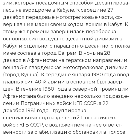
зии, ко­то­рая по­са­доч­ным спо­со­бом де­сан­ти­ро­ва­
лась на аэ­ро­дро­ме в Ка­бу­ле. К середине 27
декабря пе­ре­до­вые мо­то­стрел­ко­вые час­ти, со­
вер­шав­шие марш сво­им хо­дом, во­шли в Ка­бул. К
это­му же вре­ме­ни за­вер­ши­лась пе­ре­бро­ска
основных сил воз­душ­но-де­сант­ной ди­ви­зии в
Ка­бул и отдельного па­ра­шют­но-де­сант­но­го пол­ка
из её со­ста­ва в город Баг­рам. В ночь на 28
декаря в Аф­га­ни­стан на ге­рат­ском на­прав­ле­нии
во­шла 5-я гвардейская мо­то­стрел­ко­вая ди­ви­зия
(город Куш­ка). К се­ре­ди­не января 1980 года ввод
главных сил 40-й ар­мии в основном был за­вер­
шён. В те­че­ние 1980 года в северной про­вин­ции
Аф­га­ни­ста­на бы­ло вве­де­но несколько под­раз­де­
ле­ний По­гра­нич­ных войск КГБ СССР, а 22
декабря 1981 года - груп­пи­ров­ка
специальных под­раз­де­ле­ний По­гра­нич­ных
войск КГБ СССР, с воз­ло­же­ни­ем на неё от­вет­ст­
вен­но­сти за ста­би­ли­за­цию об­ста­нов­ки в по­ло­се