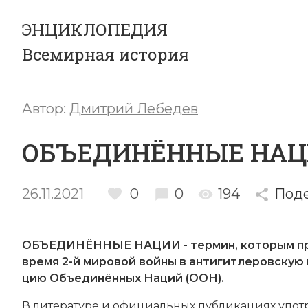
ЭНЦИКЛОПЕДИЯ
Всемирная история
Автор:
Дмитрий Лебедев
ОБЪЕДИНЁННЫЕ НА
26.11.2021
0
0
194
Под
ОБЪЕДИНЁННЫЕ НАЦИИ - тер­мин, ко­то­рым при­ня­
вре­мя 2-й ми­ро­вой вой­ны в ан­ти­гит­ле­ров­ску
цию Объ­е­ди­нён­ных На­ций
(ООН).
В литературе и официальных пуб­ли­ка­ци­ях упот­реб