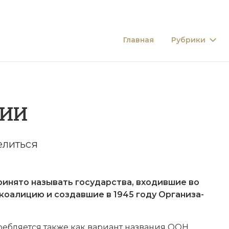
Главная
Рубрики
ЦИИ
елиться
то на­зы­вать го­су­дар­ст­ва, вхо­див­шие во
ю коа­ли­цию и соз­дав­шие в 1945 году
Ор­га­ни­за­
­ля­ет­ся так­же как ва­ри­ант наз­ва­ния ООН.